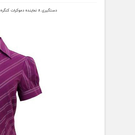
دستگیری ۸ نماینده دموکرات کنگره آمریکا در اعتراضی در مقابل کنگره به لایحه مهاجرت