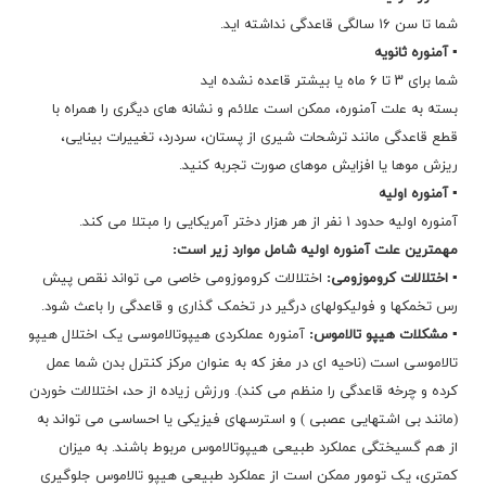
شما تا سن ۱۶ سالگی قاعدگی نداشته اید.
▪ آمنوره ثانویه
شما برای ۳ تا ۶ ماه یا بیشتر قاعده نشده اید
بسته به علت آمنوره، ممکن است علائم و نشانه های دیگری را همراه با
قطع قاعدگی مانند ترشحات شیری از پستان، سردرد، تغییرات بینایی،
ریزش موها یا افزایش موهای صورت تجربه کنید.
▪ آمنوره اولیه
آمنوره اولیه حدود ۱ نفر از هر هزار دختر آمریکایی را مبتلا می کند.
مهمترین علت آمنوره اولیه شامل موارد زیر است:
▪ اختلالات کروموزومی:
اختلالات کروموزومی خاصی می تواند نقص پیش
رس تخمکها و فولیکولهای درگیر در تخمک گذاری و قاعدگی را باعث شود.
▪ مشکلات هیپو تالاموس:
آمنوره عملکردی هیپوتالاموسی یک اختلال هیپو
تالاموسی است (ناحیه ای در مغز که به عنوان مرکز کنترل بدن شما عمل
کرده و چرخه قاعدگی را منظم می کند). ورزش زیاده از حد، اختلالات خوردن
(مانند بی اشتهایی عصبی ) و استرسهای فیزیکی یا احساسی می تواند به
از هم گسیختگی عملکرد طبیعی هیپوتالاموس مربوط باشند. به میزان
کمتری، یک تومور ممکن است از عملکرد طبیعی هیپو تالاموس جلوگیری