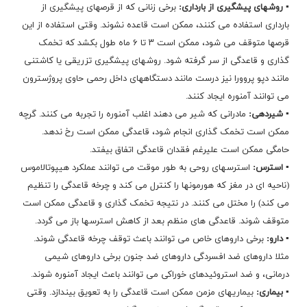
▪ روشهای پیشگیری از بارداری:
برخی زنانی که از قرصهای پیشگیری از
بارداری استفاده می کنند، ممکن است قاعده نشوند. وقتی استفاده از این
قرصها متوقف می شود، ممکن است ۳ تا ۶ ماه طول بکشد که تخمک
گذاری و قاعدگی از سر گرفته شود. روشهای پیشگیری تزریقی یا کاشتنی
مانند دپو پروورا نیز درست مانند دستگاههای داخل رحمی حاوی پروژسترون
می توانند آمنوره ایجاد کنند.
▪ شیردهی:
مادرانی که شیر می دهند اغلب آمنوره را تجربه می کنند. گرچه
ممکن است تخمک گذاری انجام شود، قاعدگی ممکن است رخ ندهد.
حامگی ممکن است علیرغم فقدان قاعدگی اتفاق بیفتد.
▪ استرس:
استرسهای روحی به طور موقت می توانند عملکرد هیپوتالاموس
(ناحیه ای در مغز که هورمونها را کنترل می کند و چرخه قاعدگی را تنظیم
می کند) را مختل می کنند. در نتیجه تخمک گذاری و قاعدگی ممکن است
متوقف شوند. قاعدگی های منظم بعد از کاهش استرسها باز می گردد.
▪ دارو:
برخی داروهای خاص می توانند باعث توقف چرخه قاعدگی شوند.
مثلا داروهای ضد افسردگی داروهای ضد جنون برخی داروهای شیمی
درمانی، و ضد استروئیدهای خوراکی می توانند باعث ایجاد آمنوره شوند.
▪ بیماری:
بیماریهای مزمن ممکن است قاعدگی را به تعویق بیندازد. وقتی