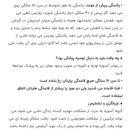
▪ یائسگی پیش از موعد:
یائسگی به طور متوسط در سن ۵۱ سالگی روی
می دهد. اگر پیش از ۴۰ سالگی دچار یائسگی شوید، زودرس تلقی می
شود. فقدان عملکرد تخمدانها، همراه با یائسگی میزان استروژن در گردش
در بدن شما را کاهش می دهد. که به نوبه خود مخاط رحم را تحلیل برده و
به قاعدگی های شما پایان می دهد. یائسگی زودرس می تواند ناشی از
عوامل ارثی یا بیماریهای خود ایمنی باشد اما اکثرا دلیلی برای آن یافت نمی
شود.
● چه وقت باید به دنبال توصیه پزشکی بود؟
در موادر آمنوره اولیه و ثانویه در صورت وجود موارد زیر به پزشک مراجعه
کنید:
▪ تا سن ۱۶ سالگی هیچ قاعدگی برایتان رخ نداده است
▪ قبلا قاعده می شدید ولی دو مورد یا بیشتر از قاعدگی هایتان اتفاق
نیفتاده است.
● غربالگری و تشخیص
گرچه آمنوره به ندرت از مشکلات تهدید کننده زندگی ناشی می شود، می
تواند ترکیبی از مشکلات هورمونی را باعث شود. یافت مشکل زمینه ای می
تواند وقت گیر بوده و به انجام بیش از یک مورد آزمایش نیاز داشته باشد.