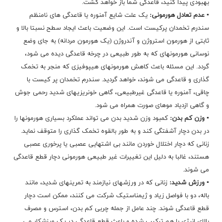
بهبودی پیدا کنید، قاعدگی شما باز خواهد گشت.
▪ عدم تعادل هورمونی:
یک علت شایع آمنوره یا قاعدگی های نامنظم
سندرم تخمدان پرکیست است. این وضعیت باعث ایجاد سطح نسبتا بالا و
ثابتی از هورمون استروژن و آندروژن (یک هورمون مردانه) به جای وضع
نوسانی هورمونهای که به طور طبیعی در چرخه قاعدگی دیده می شود،
گردد. این مسئله باعث کاهش هورمونهای هیپوفیزی که منجر به تخمک
گذاری و قاعدگی می شوند، خواهد گردید. سندرم تخمدان پر کیست با
چاقی، آمنوره یا قاعدگی غیرطبیعی، گاهی خونریزیهای شدید رحمی جوش
و گاهی ازدیاد موهای صورت همراه می شود.
▪ وزن کم بدن:
کمبود وزن شدید بدن می تواند عملکرد بسیاری هورمونها را
در بدن دچار آشفتگی کند و به طور بالقوه تخمک گذاری را متوقف نماید.
زنانی که دچار اختلال خوردن مانند بی اشتهایی عصبی یا پرخوری عصبی
هستند، غالبا به دلیل این تغییرات غیر طبیعی هورمونی دچار قطع قاعدگی
می شوند.
▪ ورزش شدید:
زنانی که در ورزشهای نیازمند به تمرینهای شدید، مانند
باله، دو با فواصل زیاد و ژیمناستیک شرکت می کنند، ممکن است دچار
قطع قاعدگی شوند. چند عامل از جمله چربی کم بدن، استرس و مصرف
بالای انرژی با هم ترکیب شده و باعث قطع قاعدگی در یک ورزشکار می