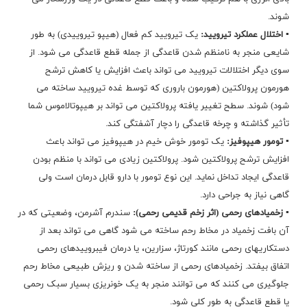
شوند.
▪ اختلال عملکرد تیرویید:
یک تیرویید کم فعال (هیپو تیروییدی) به طور
شایعی منجر به نامنظم شدن قاعدگی از جمله قطع قاعدگی می شود. از
سوی دیگر اختلالات تیرویید می تواند باعث افزایش یا کاهش ترشح
هورمون پرولاکتین (هورمون باروری که توسط غده تیرویید ساخته می
شود) شوند. سطح تغییر یافته پرولاکتین می تواند بر هیپوتالاموس شما
تأثیر گذاشته و چرخه قاعدگی را دچار آشفتگی کند.
▪ تومور هیپوفیز:
یک تومور خوش خیم در هیپوفیز می تواند باعث
افزایش ترشح پرولاکتین شود. پرولاکتین زیادی می تواند با منظم بودن
قاعدگی ایجاد تداخل نماید. این نوع تومور با دارو قابل درمان است ولی
گاهی نیاز به جراحی دارد.
▪ زخمیادهای رحمی (اثر زخم قدیمی رحمی):
سندرم آشرمن، وضعیتی که در
آن بافت زخمیاد در مخاط رحم ساخته می شود گاهی می تواند بعد از
دستکاریهای رحمی مانند کورتاژ، سزارین، یا درمان فیبروییدهای رحمی
اتفاق بیفتد. زخمیادهای رحمی از ساخته شدن و ریزش طبیعی مخاط رحم
جلوگیری می کنند که می توانند منجر به یک خونریزی بسیار سبک رحمی
یا قطع قاعدگی به طور کلی شود.