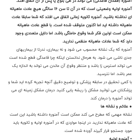
آمنوره (فقدان قاعدگی) می تواند در طی بلوغ یا پس از آن اتفاق افتد.
آمنوره اولیه وضعیتی است که در آن تا سن ۱۶ سالگی هیچ عادت ماهیانه
ای نداشته باشید. آمنوره ثانویه زمانی اتفاق می افتد که شما سابقا عادت
ماهیانه داشته اید اما اکنون متوقف شده است. با قطع عادت ماهیانه
ممکن است اولین فکر شما وقوع حاملگی باشد. اما دلایل متعددی وجود
دارد که شما عادات ماهیانه منظمی ندارید.
آمنوره که یک نشانه محسوب می شود و نه بیماری، ندرتا از بیماریهای
جدی ناشی می شود. به هرحال ندانستن اینکه چرا قاعدگی قطع شده است
می تواند استرس زا باشد و منتظر وقوع آن ماندن می تواند به اندازه یک
عمر باشد. اما نترسید.
با کمی تحقیق در سابقه پزشکی و توضیح دقیق آنچه تجربه کرده اید شما و
پزشکتان می توانید مشکل را ریشه یابی کنید. درمان مشکل زمینه ای می
تواند آمنوره را درمان کند.
● علائم و نشانه ها
نشانه مهمی که مطرح می کند ممکن است آمنوره داشته باشید این است
که عادت ماهیانه ندارید. در اینجا مواردی که در آمنوره اولیه و ثانویه باید
مورد جستجو قرار گیرند آورده شده است.
▪ آمنوره اولیه