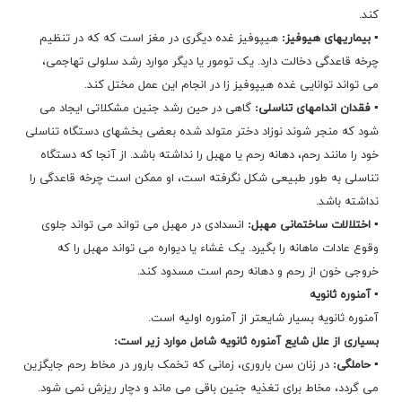
کند.
▪ بیماریهای هیوفیز:
هیپوفیز غده دیگری در مغز است که که در تنظیم
چرخه قاعدگی دخالت دارد. یک تومور یا دیگر موارد رشد سلولی تهاجمی،
می تواند توانایی غده هیپوفیز زا در انجام این عمل مختل کند.
▪ فقدان اندامهای تناسلی:
گاهی در حین رشد جنین مشکلاتی ایجاد می
شود که منجر شوند نوزاد دختر متولد شده بعضی بخشهای دستگاه تناسلی
خود را مانند رحم، دهانه رحم یا مهبل را نداشته باشد. از آنجا که دستگاه
تناسلی به طور طبیعی شکل نگرفته است، او ممکن است چرخه قاعدگی را
نداشته باشد.
▪ اختلالات ساختمانی مهبل:
انسدادی در مهبل می تواند می تواند جلوی
وقوع عادات ماهانه را بگیرد. یک غشاء یا دیواره می تواند مهبل را که
خروجی خون از رحم و دهانه رحم است مسدود کند.
▪ آمنوره ثانویه
آمنوره ثانویه بسیار شایعتر از آمنوره اولیه است.
بسیاری از علل شایع آمنوره ثانویه شامل موارد زیر است:
▪ حاملگی:
در زنان سن باروری، زمانی که تخمک بارور در مخاط رحم جایگزین
می گردد، مخاط برای تغذیه جنین باقی می ماند و دچار ریزش نمی شود.