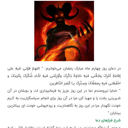
در دعای روز چهارم ماه مبارک رمضان می‌خوانیم: ” اللهمّ قوّنی فیهِ على
إقامَةِ أمْرِکَ واذِقْنی فیهِ حَلاوَةَ ذِکْرِکَ وأوْزِعْنی فیهِ لأداءِ شُکْرَکَ بِکَرَمِکَ و
احْفَظنی فیهِ بِحِفظْکَ وسِتْرِکَ یـا أبْصَرَ النّاظرین.
” خدایا نیرومندم نما در این روز عزیز به فرمانبرداری ات و بچشان در آن
شیرینى یادت را و مهیا کن مرا در آن روز براى انجام سپاسگزاریت به کـرم
خودت نگهدار مرا در این روز به نگاهداریت و پرده‌پوشى خودت اى بیناترین
بینایان.”
شرح فرازهای دعا
مرحوم آیت‌الله مجتهدی در شرح این دعا گفته است: «اللهمّ قوّنی فیهِ