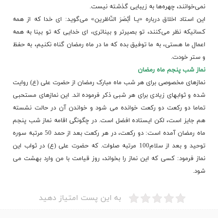
نمی‌خوانند، چهره‌ها به زیبایی گذشته نیست.
این استاد اخلاق درباره «یـا أبْصَرَ النّاظرین» می‌گوید: ای خدا که از همه
کسانیکه نظر می‌کنند، تو بصیرتر و بیناتری، ای خدایی که تو بینا به همه
اعمال ما هستی، به ما توفیق بده که ما در ماه رمضان گناه نکنیم، به حفظ
و ستر خودت.
نماز شب پنجم ماه رمضان
نمازهای مخصوصی برای هر شب ماه مبارک رمضان از حضرت علی (ع) روایت
شده و ثوابهای زیادی برای هر شبی ذکر فرموده اند. این نمازهای مستحبی
تماما دو رکعت دو رکعت
خوانده
می شود و خواندن آن در حالت نشسته
هم جایز است، لکن ایستاده افضل است. در چگونگی اقامه نماز شب پنجم
ماه رمضان آمده است: دو رکعت، در هر رکعت بعد از حمد 50 مرتبه سوره
توحید و بعد از سلام100 مرتبه صلوات. که حضرت علی (ع) در ثواب این
نماز فرمود: کسی که این نماز را بخواند، روز قیامت با من وارد بهشت می
شود.
به این پست امتیاز دهید