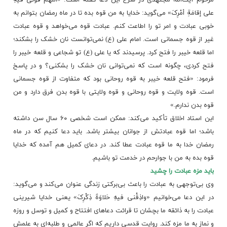
على إقامَةِ أمْرِکَ» می‌گوید: خدایا به من قوه بده تا در ماه رمضان بتوانم به
خوبی عبادت و امر تو را اطاعت کنم. عبادت قوه می‌خواهد و قوه عبادت
غیر از قوه جسمانی است. امام علی (ع) نمی‌توانست نان
خشک
را بشکند؛
اما قلعه خیبر را فتح کرد. پرسیدند که یا علی (ع) تو شجاعی و قلعه خیبر را
فتح کردی، چگونه است که نمی‌توانی نان خشک را بشکنی؟ و در پاسخ
فرمود: «فتح قلعه خیبر به قوه روحانی بود که متفاوت از قوه جسمانی
است. قوه ولایت و قوه روحانی و قوه ولایتی با قوه بدن فرق دارد و من
قوه بدن ندارم.»
این استاد اخلاق تأکید می‌کند: ممکن است شخصی ۶۰ سال سن داشته
باشد؛ اما قوه عبادتش از جوانان بیشتر باشد. باید دعا کنیم که در ماه
رمضان خدا به ما قوه عبادت عطا کند. در دعای کمیل هم آمده که خدایا
قوه بده به من با جوارحم در خدمت تو باشیم.
باید مزه عبادت را چشید
وی بی‌توجهی به عبادت را باعث بی‌برکتی زندگی عنوان می‌کند و می‌گوید:
در این دعا می‌خوانیم «واذِقْنی فیهِ حَلاوَةَ ذِکْرِکَ» یعنی خدایا شیرینی
عبادت را به ذائقه ما بچشان تا قرائت دعاهای افتتاح و کمیل و توسل و روزه
و نماز به ما مزه کند. روایت قدسی داریم که اگر عالمی و طلبه‌ای به علمش