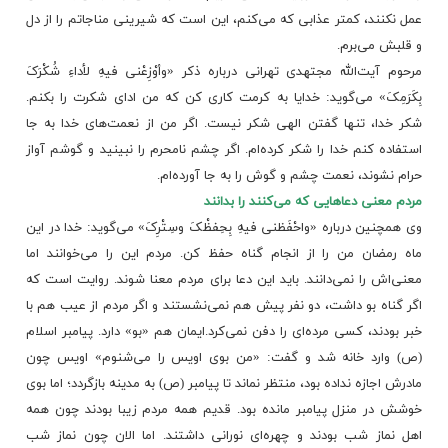
عمل نکنند، کمتر عذابی که می‌کنم، این است که شیرینی مناجاتم را از دل
و قلبش می‌برم.
مرحوم آیت‌الله مجتهدی تهرانی درباره ذکر «وأوْزِعْنی فیهِ لأداءِ شُکْرَکَ
بِکَرَمِکَ» می‌گوید: خدایا به کرمت کاری کن که من ادای شکرت را بکنم.
شکر خدا، تنها گفتن الهی شکر نیست. اگر من از نعمت‌های خدا به جا
استفاده کنم خدا را شکر کرده‌ام. اگر چشم نامحرم را نبینید و گوشم آواز
حرام نشوند، نعمت چشم و گوش را به جا آورده‌ام.
مردم معنی دعاهایی که می‌کنند را بدانند
وی همچنین درباره «واحْفَظنی فیهِ بِحِفظْکَ وسِتْرِکَ» می‌گوید: خدا در این
ماه رمضان من را از انجام گناه حفظ کن. مردم این را می‌خوانند اما
معنی‌اش را نمی‌دانند. باید این دعا برای مردم معنا شوند. روایت است که
اگر گناه بو داشت، دو نفر پیش هم نمی‌نشستند و اگر
مردم
از عیب هم با
خبر بودند، کسی مرده‌ای را دفن نمی‌کرد.ایمان هم «بو» دارد. پیامبر اسلام
(ص) وارد خانه شد و گفت: «من بوی اویس را می‌شنوم» اویس چون
مادرش اجازه نداده بود، منتظر نماند تا پیامبر (ص) به مدینه بازگردد؛ اما بوی
خوشش در منزل پیامبر مانده بود. قدیم همه مردم زیبا بودند چون همه
اهل نماز شب بودند و چهره‌ای نورانی داشتند. اما الان چون نماز شب