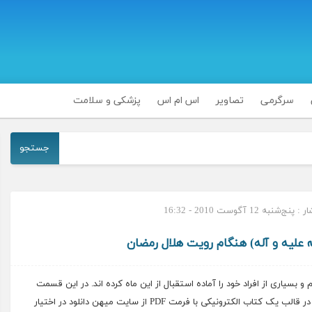
سرگرمی
تصاویر
اس ام اس
پزشکی و سلامت
جستجو
شنبه 12 آگوست 2010 - 16:32
ه علیه و آله) هنگام رویت هلال رمضان
بسیاری از افراد خود را آماده استقبال از این ماه کرده اند. در این قسمت
دعاى پيامبر (صل الله علیه و آله) هنگام رويت هلال رمضان را در قالب یک کتاب الکترونیکی با فرمت PDF از سایت میهن دانلود در اختیار