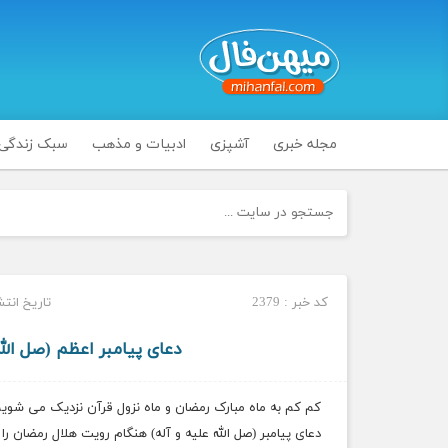
مجله خبری
آشپزی
ادبیات و مذهب
سبک زندگی
کد خبر : 2379
تاریخ انتشار : پنج‌
دعاى پیامبر اعظم (صل الل
کم کم به ماه مبارک رمضان و ماه نزول قرآن نزدیک می شویم و 