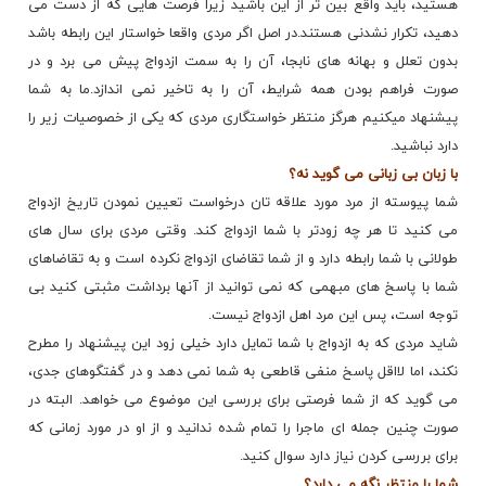
هستید، باید واقع بین تر از این باشید زیرا فرصت هایی که از دست می
دهید، تکرار نشدنی هستند.در اصل اگر مردی واقعا خواستار این رابطه باشد
بدون تعلل و بهانه های نابجا، آن را به سمت ازدواج پیش می برد و در
صورت فراهم بودن همه شرایط، آن را به تاخیر نمی اندازد.ما به شما
پیشنهاد میکنیم هرگز منتظر خواستگاری مردی که یکی از خصوصیات زیر را
دارد نباشید.
با زبان بی زبانی می گوید نه؟
شما پیوسته از مرد مورد علاقه تان درخواست تعیین نمودن تاریخ ازدواج
می کنید تا هر چه زودتر با شما ازدواج کند. وقتی مردی برای سال های
طولانی با شما رابطه دارد و از شما تقاضای ازدواج نکرده است و به تقاضاهای
شما با پاسخ های مبهمی که نمی توانید از آنها برداشت مثبتی کنید بی
توجه است، پس این مرد اهل ازدواج نیست.
شاید مردی که به ازدواج با شما تمایل دارد خیلی زود این
پیشنهاد
را مطرح
نکند، اما لااقل پاسخ منفی قاطعی به شما نمی دهد و در گفتگوهای جدی،
می گوید که از شما فرصتی برای بررسی این موضوع می خواهد. البته در
صورت چنین جمله ای ماجرا را تمام شده ندانید و از او در مورد زمانی که
برای بررسی کردن نیاز دارد سوال کنید.
شما را منتظر نگه می دارد؟