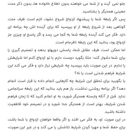
جلو نمی آیند و از شما می خواهند بدون اطلاع خانواده ها، بدون ذکر مدت
معینی همدیگر را بشناسید.
پس اگر رابطه شما با پیشنهاد ازدواج شروع نشود، لازم است ظرف مدت
کوتاهی بعد از شروع رابطه از او بپرسید که برای آینده اش چه برنامه ای
دارد. فکر می کند آینده رابطه شما به کجا می رسد و اگر پاسخ او چیزی جز
ازدواج بود، بدانید که این رابطه نافرجام است.
اما ممکن است طرف مقابل شما، پاسخی دوپهلو بدهد و تصمیم گیری را
برای شما دشوار کند؛ مثلا بگوید دوست دارم با تو ازدواج کنم اما شرایطش
را ندارم. در این صورت، باید بپرسید چه شرایطی نیاز دارد و فکر می کند این
شرایط فراهم شدنی است یا نه؟
یا بگویید برای تحقق این شرایط چه کارهایی انجام داده یا قرار است انجام
دهد؟ اگر برنامه روشنی نداشت، باز هم باید بدانید که این رابطه سرانجامی
ندارد. قبل از آنکه وابسته همدیگر شوید، به او اعلام کنید که تا زمان فراهم
شدن شرایط، بهتر است از همدیگر جدا شوید و در تصیمم خود قاطعیت
داشته باشید.
در این صورت او، به فکر می افتد و اگر واقعا خواهان ازدواج با شما باشد،
برای حفظ شما و مهیا کردن شرایط تلاشش را می کند و در غیر این صورت،