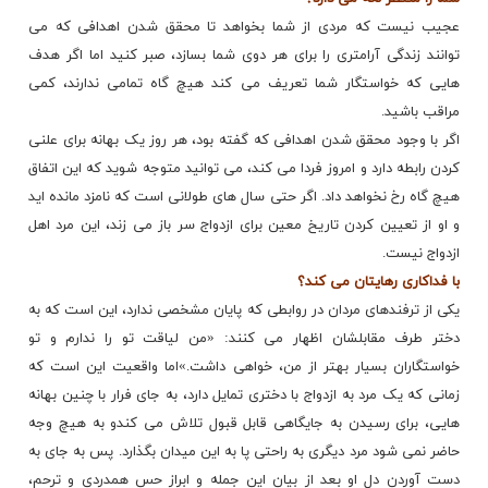
عجیب نیست که مردی از شما بخواهد تا محقق شدن اهدافی که می
توانند زندگی آرامتری را برای هر دوی شما بسازد، صبر کنید اما اگر هدف
هایی که خواستگار شما تعریف می کند هیچ گاه تمامی ندارند، کمی
مراقب باشید.
اگر با وجود محقق شدن اهدافی که گفته بود، هر روز یک بهانه برای علنی
کردن رابطه دارد و امروز فردا می کند، می توانید متوجه شوید که این اتفاق
هیچ گاه رخ نخواهد داد. اگر حتی سال های طولانی است که نامزد مانده اید
و او از تعیین کردن تاریخ معین برای ازدواج سر باز می زند، این مرد اهل
ازدواج نیست.
با فداکاری رهایتان می کند؟
یکی از ترفندهای مردان در روابطی که پایان مشخصی ندارد، این است که به
دختر طرف مقابلشان اظهار می کنند: «من لیاقت تو را ندارم و تو
خواستگاران بسیار بهتر از من، خواهی داشت.»اما
واقعیت
این است که
زمانی که یک مرد به ازدواج با دختری تمایل دارد، به جای فرار با چنین بهانه
هایی، برای رسیدن به جایگاهی قابل قبول تلاش می کندو به هیچ وجه
حاضر نمی شود مرد دیگری به راحتی پا به این میدان بگذارد. پس به جای به
دست آوردن دل او بعد از بیان این جمله و ابراز حس همدردی و ترحم،