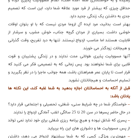
رسیده و به خواستگاری شما آمده است، اعلام مسوولیت پذیری کرده و
حداقل چیزی که بیشتر از فرد مورد علاقه شما دارد، این است که تصمیم
جدی به داشتن یک زندگی جدید دارد.
بهتر است بدانید، مرد ایده آل لزوما مردی نیست که با او بتوان اوقات
خوشی داشت. بسیاری از مردان گرچه جذاب، خوش مشرب و سرشار از
قابلیت هستند اما مناسب ازدواج نیستند. تنها به درد تفریح، وقت گذرانی
و هیجانات زودگذر می خورند.
آنها مسوولیت پذیری طولانی مدت ندارند و در زندگی پشتیبان و قوت
قلبی برای شما نخواهند بود. پس زمانی که به تصمیمی فکر می کنید که
قرار است تا پایان عمر همراهتان باشد، همه جوانب ماجرا را در نظر بگیرید و
تسلیم احساسات و هیجانانتان نشوید.
قبل از آنکه به احساساتتان اجازه بدهید به شما غلبه کند، این نکته ها
یادتان باشد:
–
خواستگار شما در چه شرایط سنی، شغلی، تحصیلی و اجتماعی قرار دارد؟
در حال حاضر پسرها در سن 20 تا 25 سالگی اغلب آمادگی ازدواج را ندارند.
–
پسری که شاغل نبوده و هیچ برنامه ریزی شغلی برای خود ندارد نمی تواند
از پس مسوولیت ها و دشواری های این راه بربیاید.
–
مهمترین ویژگی کسی که به شما پیشنهاد ازدواج می دهد، داشتن