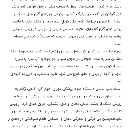
باعث خارج شدن رطوبت های مغز به سمت بینی و حلق خواهد شد مانند
قرار گرفتن در آفتاب یا نزدیک آتش، بوئیدن چیزهای گرم مثل مشک و
زعفران یا خوردن چیزهای گرم مثل خردل، سیر، پیاز و مانند اینها یا مالیدن
روغن های گرم که دارای علایم احساس خارش و سوزش در بینی، سرخی
چشم ها و بینی و احیاناً کمی سرخی صورت که معمولاً با تب هم همراه
است.
وی ادامه داد: اما اگر بر اثر عوامل سرد این زکام ایجاد شود مانند برهنه نگه
داشتن سر به مدت طولانی در هوای سرد یا مواجهه با آب سرد یا سر را
برهنه کردن بعد از ورزش و استحمام، فرد دچار احساس سنگینی در سر می
شود و آنچه از بینی و حلق خارج می شود غلیظ و سفید یا مایل به کبودی
است.
استاد طب سنتی دانشگاه علوم پزشکی تهران اظهار کرد: گاهی زکام به
سمت حلق می رود که در این صورت فرد به سردرد و سوزش سر و چشم،
ریزش اشک از چشم، تلخی دهان و حلق، تشنگی، خروج هوای گرم از بینی،
تندی و گرمی منافذ بینی دچار می شود و بیمار پیوسته میل به خوابیدن
دارد.همچنین بی مزگی و بدمزگی دهان و احساس طعم سوختگی در دهان را
احساس می کند. وی با اشاره به اینکه حتی استرس، اضطراب و وضعیت