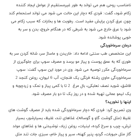
نامناسب روحی هم می تواند به طور غیرمستقیم از عوامل ایجاد کننده
زکام شود، گفت: فردی که دچار این حالت می شود می تواند استحمام کند
چون عرق کردن برایش مفید است. رطوبت ها و بخارات که سبب زکام می
شود با عرق خارج می شود به شرطی که در هنگام خروج، بدن و سر به
خوبی پوشانده شود.
درمان سرماخوردگی
این متخصص طب سنتی ادامه داد: خاریدن و ماساژ سر، شانه کردن سر به
طوری که به عمق پوست و پیاز مو برسد و مصرف سوپ برای جلوگیری از
سرماخوردگی مکرر توصیه می شود. وی در مورد این سوپ گفت: سوپ
سرماخوردگی حاوی رشته فرنگی یک فنجان، آب 6 لیوان، روغن کنجد 2
قاشق، شوید نصف نعلبکی، بال مرغ 2 تا با کمی پیاز و نمک و زردچوبه و
یک لیمو عمانی تهیه شده و در روز یک تا دو بار مصرف شود.
اینها را نخورید؟
وی تصریح کرد: فردی که دچار سرماخوردگی شده باید از مصرف گوشت های
غلیظ (مثل گوشت گاو و گوساله)، غذاهای تند، غلیظ، بسیارشور، بسیار
ترش، چرب و سرخ کرده، لبنیات، روغن زیاد، نوشیدنی ها و غذاهای مولد
گاز مثل حبوبات، گردو، پنیر کهنه، سیر و پیاز خام، سبزی جات تند مثل