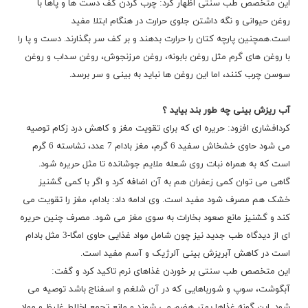
این متخصص طب سنتی اظهار کرد: چرب کردن کف دست ها و پاها با
روغن حیوانی و نگه داشتن جلوی حرارت در هنگام ابتلا مفید
است.همچنین پارچه کتان را حرارت بدهند و بر کف سر بگذارند. دست و پا را
با روغن های گرم مثل روغن بابونه، روغن مرزنجوش، روغن سداب و روغن
سوسن چرب کنند، اما این روغن ها نباید به بینی و سر برسد.
آب ریزش بینی چه طور بند بیاید ؟
کردافشاری افزود: حریره ای که برای تقویت مغز و کاهش درد زکام توصیه
می شود حاوی خشخاش سفید 6 گرم، مغز بادام 7 عدد، نشاسته 6 گرم
است که به همراه نبات روی شعله ملایم جوشانده تا مثل حریره شود.
گاهی می توان کمی زعفران هم به آن اضافه کرد و اگر با کمی گشنیز
خشک هم مصرف شود مفید است. وی ادامه داد: بادام، مغز را تقویت می
کند و گشنیز مانع صعود بخارات به سوی مغز می شود. مصرف چنین حریره
ای از دیدگاه طب جدید نیز چون شامل مواد غذایی حاوی امگا-3 مثل بادام
است در کاهش آبریزش بینی آلرژیک و آسم مفید است.
این متخصص طب سنتی بر خوردن غذاهای نرم تاکید کرد و گفت:
آبگوشت، سوپ و شورباهایی که در آن شلغم و اسفناج باشد توصیه می
شود. این گونه غذاها بهتر هضم می شوند و مانع تجمع اخلاط غلیظ و مواد