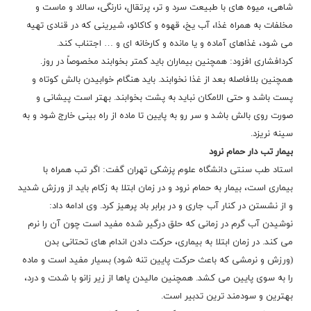
شاهی، میوه های با طبیعت سرد و تر، پرتقال، نارنگی، سالاد و ماست و
مخلفات به همراه غذا، آب یخ، قهوه و کاکائو، شیرینی که در قنادی تهیه
می شود، غذاهای آماده و یا مانده و کارخانه ای و … اجتناب کند.
کردافشاری افزود: همچنین بیماران باید کمتر بخوابند مخصوصاً در روز.
همچنین بلافاصله بعد از غذا نخوابند. باید هنگام خوابیدن بالش کوتاه و
پست باشد و حتی الامکان نباید به پشت بخوابند. بهتر است پیشانی و
صورت روی بالش باشد و سر رو به پایین تا ماده از راه بینی خارج شود و به
سینه نریزد.
بیمار تب دار حمام نرود
استاد طب سنتی دانشگاه علوم پزشکی تهران گفت: اگر تب همراه با
بیماری است، بیمار به حمام نرود و در زمان ابتلا به زکام باید از ورزش شدید
و از نشستن در کنار آب جاری و در برابر باد پرهیز کرد. وی ادامه داد:
نوشیدن آب گرم در زمانی که حلق درگیر شده مفید است چون آن را نرم
می کند. در زمان ابتلا به بیماری، حرکت دادن اندام های تحتانی بدن
(ورزش و نرمشی که باعث حرکت پایین تنه شود) بسیار مفید است و ماده
را به سوی پایین می کشد. همچنین مالیدن پاها از زیر زانو با شدت و درد،
بهترین و سودمند ترین تدبیر است.