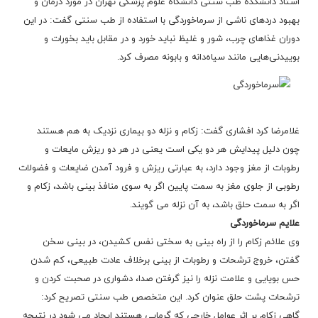
استاد دانشکده طب سنتی دانشگاه علوم پزشکی تهران در مورد درمان و
بهبود دردهای ناشی از سرماخوردگی با استفاده از طب سنتی گفت: در این
دوران غذاهای چرب، شور و غلیظ نباید خورد و در مقابل باید بخورات و
بوییدنی‌هایی مانند سیاه‌دانه و بابونه مصرف کرد.
غلامرضا کرد افشاری گفت: زکام و نزله دو بیماری نزدیک به هم هستند
چون دلیل پیدایش هر دو یکی است یعنی در هر دو ریزش مایعات و
رطوبات از مغز وجود دارد، به عبارتی ریزش و فرود آمدن ضایعات و فضولات
رطوبی از جلوی مغز به سمت پایین اگر به سوی منافذ بینی باشد، زکام و
اگر به سمت حلق باشد، به آن نزله می گویند.
علایم سرماخوردگی
وی علائم زکام را از راه بینی به سختی نفس کشیدن، در بینی سخن
گفتن، خروج ترشحات و رطوبات از بینی برخلاف عادت طبیعی، کم شدن
حس بویایی و علامت نزله را نیز گرفتن صدا، دشواری در صحبت کردن و
ترشحات پشت حلق عنوان کرد. این متخصص طب سنتی تصریح کرد:
گاهی زکام بر اثر عوامل خارجی که گرمایی هستند ایجاد می شود در نتیجه