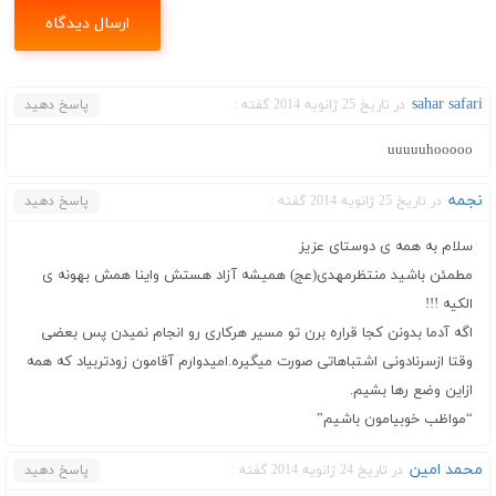
sahar safari
در تاریخ 25 ژانویه 2014 گفته :
پاسخ دهید
uuuuuhooooo
نجمه
در تاریخ 25 ژانویه 2014 گفته :
پاسخ دهید
سلام به همه ی دوستای عزیز
مطمئن باشید منتظرمهدی(عج) همیشه آزاد هستش واینا همش بهونه ی
الکیه !!!
اگه آدما بدونن کجا قراره برن تو مسیر هرکاری رو انجام نمیدن پس بعضی
وقتا ازسرنادونی اشتباهاتی صورت میگیره.امیدوارم آقامون زودتربیاد که همه
ازاین وضع رها بشیم.
“مواظب خوبیامون باشیم”
محمد امین
در تاریخ 24 ژانویه 2014 گفته :
پاسخ دهید