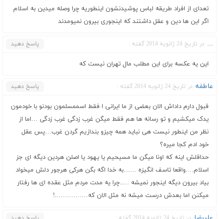
تعدای از افراد طریقه لباس پوشیدنشون اینطوریه چرا وصله میدین به اسلام
اگر این ها دین و عقل داشتند که اینجوری بیرون نمیومدند
...
در تاریخ 24 ژانویه 2014 گفته :
پاسخ دهید
این یه عکسه برای این مطلب مال تهران نیست که
عاطفه
در تاریخ 24 ژانویه 2014 گفته :
پاسخ دهید
قبول دارم داداش الان بعضی از ما ایرانی ا فقط اسممسلمون بودنو با خودمون
یدک میکشیم و تو رسانه ها هم فقط میگن غرب زدگی غرب زدگی …اما از
نظر من اینطور نیست هی نباید همه چیزو بندازیم گردن غرب…پس عقل
خود ادم کجا میره؟
حداقلش اینه که اونا میگن ما مسیحیم یا یهود یا اصلن هردین دیگه ای جز
اسلام….واقعا تاسف انگیزه ……به خدا اگه بگن هرکی هرجور دلش میخواد
بیاد بیرون دیگه اینجور نمیشه …..چرا یه مدت مردم مثل عقده ای ها رفتار
میکنن اما بعدش درست میشه نه مثل الان که…………….!
علیرضا
در تاریخ 24 ژانویه 2014 گفته :
پاسخ دهید