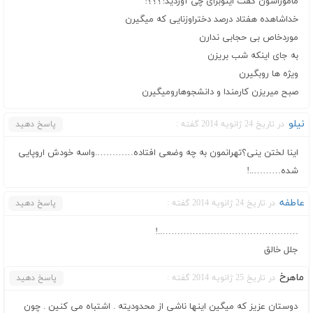
ماموراشون گفت اينوبراى چى آورديد!؟؟؟!
خداشاهده هفتاد درصد دختراوزنايى که ميگيرن
موردخاص بى حجابى ندارن
به جاى اينکه شب بريزن
ويژه ها روبگيرن
صبح ميريزن کارمندا و دانشجوهاروميگيرن
نیلو
در تاریخ 24 ژانویه 2014 گفته :
پاسخ دهید
اینا لختن ینی؟تهرانمون به چه وضعی افتاده………….واسه خودش اروپایی
شده………..!
عاطفه
در تاریخ 24 ژانویه 2014 گفته :
پاسخ دهید
………………………………………..!
جلل خالق
ماهرخ
در تاریخ 25 ژانویه 2014 گفته :
پاسخ دهید
دوستان عزیز که میگین اینها ناشی از محدودیته . اشتباه می کنین . چون