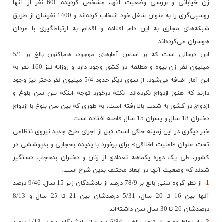
زن خیابانی و بررسی وضعیت آنها، مشخص گردیده 600 نفر از آنها
روسپی‌گری را به عنوان شغل خود انتخاب کرده‌اند و 1400 نفرشان از طریق
شبکه‌های مجازی به این دام افتاده و اقدام به ارتباط‌گیری با مردان
هوسران می‌کرده‌اند.
این درحالی است که بر اساس آمارهای موجود، هم‌اکنون بالغ بر 5/1
میلیون نفر زن بیوه و مطلقه در کشور وجود دارد و روزانه نیز 160 نفر به
این آمار اضافه می‌شود. از سوی دیگر حدود 5/4 میلیون نفر دختر نیز وجود
دارند که هنوز ازدواج نکرده‌اند. نکته درخورد توجه اینکه بین سن بلوغ و
ازدواج در کشور به شدت بالا رفته است، به طوری که بین سن بلوغ با ازدواج
دختران 18 سال و پسران 15 سال فاصله افتاده است.
خبر دیگری در این زمینه حاکی است قبل از اجرای طرح جدید نیروی نتظامی
تحت عنوان «امنیت اخلاقی» برای برخورد با پدیده بحجابی و بدپوششی در
کشور، طی یک دوره یکماهه تعدادی از زنان و دختران بدحجاب دستگیر
شدند که وضعیت آنها در ابعاد مختلف بدین شرح است:
1-
از نظر گروه سنی بالغ بر 78/9 درصد از یادشدگان زیر 15 سال. 9/46 درصد
آنها بین 16 تا 20 سال، 5/31 درصدشان بین 21 تا 25 سال و 8/13
درصدشان 26 تا 30 سال سن داشته‌اند.