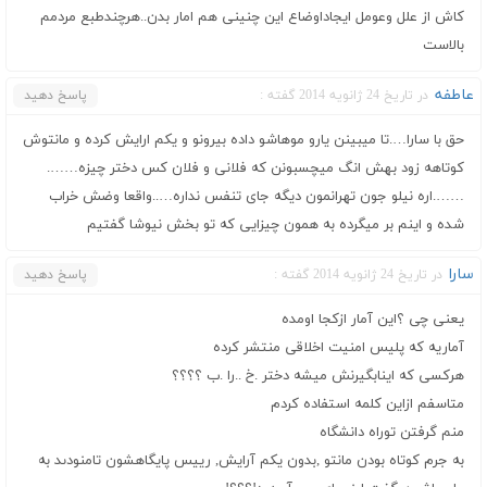
کاش از علل وعومل ایجاداوضاع این چنینی هم امار بدن..هرچندطبع مردمم
بالاست
عاطفه
در تاریخ 24 ژانویه 2014 گفته :
پاسخ دهید
حق با سارا….تا میبینن یارو موهاشو داده بیرونو و یکم ارایش کرده و مانتوش
کوتاهه زود بهش انگ میچسبونن که فلانی و فلان کس دختر چیزه…….
…….اره نیلو جون تهرانمون دیگه جای تنفس نداره…..واقعا وضش خراب
شده و اینم بر میگرده به همون چیزایی که تو بخش نیوشا گفتیم
سارا
در تاریخ 24 ژانویه 2014 گفته :
پاسخ دهید
يعنى چى ؟اين آمار ازکجا اومده
آماريه که پليس امنيت اخلاقى منتشر کرده
هرکسى که اينابگيرنش ميشه دختر .خ ..را .ب ؟؟؟؟
متاسفم ازاين کلمه استفاده کردم
منم گرفتن توراه دانشگاه
به جرم کوتاه بودن مانتو ,بدون يکم آرايش, رييس پايگاهشون تامنودىد به