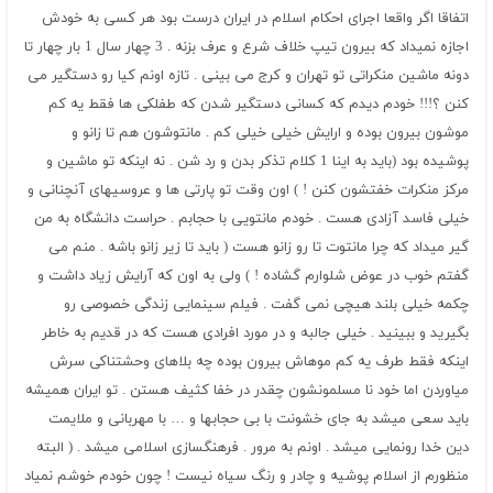
اتفاقا اگر واقعا اجرای احکام اسلام در ایران درست بود هر کسی به خودش
اجازه نمیداد که بیرون تیپ خلاف شرع و عرف بزنه . 3 چهار سال 1 بار چهار تا
دونه ماشین منکراتی تو تهران و کرج می بینی . تازه اونم کیا رو دستگیر می
کنن ؟!!! خودم دیدم که کسانی دستگیر شدن که طفلکی ها فقط یه کم
موشون بیرون بوده و ارایش خیلی خیلی کم . مانتوشون هم تا زانو و
پوشیده بود (باید به اینا 1 کلام تذکر بدن و رد شن . نه اینکه تو ماشین و
مرکز منکرات خفتشون کنن ! ) اون وقت تو پارتی ها و عروسیهای آنچنانی و
خیلی فاسد آزادی هست . خودم مانتویی با حجابم . حراست دانشگاه به من
گیر میداد که چرا مانتوت تا رو زانو هست ( باید تا زیر زانو باشه . منم می
گفتم خوب در عوض شلوارم گشاده ! ) ولی به اون که آرایش زیاد داشت و
چکمه خیلی بلند هیچی نمی گفت . فیلم سینمایی زندگی خصوصی رو
بگیرید و ببینید . خیلی جالبه و در مورد افرادی هست که در قدیم به خاطر
اینکه فقط طرف یه کم موهاش بیرون بوده چه بلاهای وحشتناکی سرش
میاوردن اما خود نا مسلمونشون چقدر در خفا کثیف هستن . تو ایران همیشه
باید سعی میشد به جای خشونت با بی حجابها و … با مهربانی و ملایمت
دین خدا رونمایی میشد . اونم به مرور . فرهنگسازی اسلامی میشد . ( البته
منظورم از اسلام پوشیه و چادر و رنگ سیاه نیست ! چون خودم خوشم نمیاد