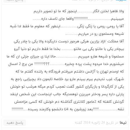
والا ظاهرا لختن انگار………….اینجور که ما تو تصویر داریم
میبینیم……………….!!!!!!!!!!!!واقعا جای تاسف داره…….
آقا یا رومی رومی یا زنگی زنگی…………..اینطور که معلوم ما فقط ادا شبه
شیعه ومسلموی رو در میاریم………..
آقا مملکت /ازاد بزارین هرکی هرجور دوست داربگرده والا یکی با چادر یکی
بیچادر یکی با مانتو یکی بی مانتو………. بخدا ما فقط داریم تو دنیا آبرو
مسلمونا و شیعه هارو میبریم………………حالا اینا ی جیزای جزئی ان که ما
میشنویم خدا میدوه پشت پرده چخبره…………؟؟؟!!!!!!!! من برج 2 امسال
که اومدم تهران با آژانس داشتم میرفتم فرودگاه به راننده گفتم ما که
شهرک غرب ندیدیم ببرم ببینم مارو برد خلاصه تابمون داد یچیزایی راجع به
یکی از کارگردانا و بازیگرای کشور گفت تعجب کردم میگه هرشب تو خونش
پارتی داره پسر ودختر میریزن توهمدیگه جالب اینجاست این شخص اینقد
گردنش کلفته که 2مامور کلانتری گذاشته دم خونش که کسی مزاحمش
نشه……………!!!!!بعد زورشون به 4تا دانشجو وکارمند رسیده….!!!!!!!!!!
نیما
در تاریخ 24 ژانویه 2014 گفته :
پاسخ دهید