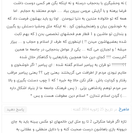
) نه وحشیگری با بدحجاب درسته و نه اینکه بگن هر کسی دوست داشت
فرضا برهنه و با آرایش عروس بیرون بیاد …. خودم معتقد به حجابم . اما
همه که تو خانواده متدین به دنیا نیومدن . اونا رو باید بهشون فرصت داد که
به خودشون بیان و راهنماییشون کرد . نه اینکه مثل وحشیا دستش رو بگیرن
و بندازن تو ماشین و 1 قطار هم فحشهای تخصصی بدن ( که بهم ثابت
شده بعضیهاشون میدن !! ) اینطوری که طرف از اسلام و حجاب و … بیزار
میشه ! و لجبازی می کنه … یکی از عوامل بدحجابی در جامعه ما همین
آخریست !!!! کجای دین خدا همچین رفتارهایی با گناهکار حلال شده
؟؟!!!!!!!!! تو قران به پیامبر اسلام گفته شده : ای پیامبر ! اگر خوشخوی و
ملایم نبودی مردم از اطرافت می گریختند .یعنی چی ؟؟ یعنی پیامبر مراقب
رفتار و کردارت باش . فکر نکن حالا چه خبره ! که 1 چوب دستت بگیری و بالا
سر مردم توهم پادشاهی بزنی . ( پس فرهنک جامعه ما از بنیاد اشکال داره
….) گردن اسلام نندازن * اسلام دین عطوفت هست و بس *
ماهرخ
در تاریخ 25 ژانویه 2014 گفته :
پاسخ دهید
تازه اگر فرضا منکراتی 2 تا رو مثل این خانمهای تو عکس ببینه باید به جای
دیوونه بازی باهاشون درست صحبت کنه و با دلایل منطقی و عقلانی به