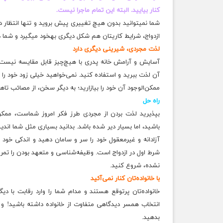
کنار بیایید. البته این تمام ماجرا نیست.
شما نمیتوانید بدون هیچ تغییری پیش بروید و تنها انتظار د
ازدواج، شرایط کاریتان هم شکل دیگری بهخود میگیرد و شما دیگ
لذت مجردی، شیرینی دیگری دارد
آسایش و آرامش خانه پدری با هیچ‌چیز قابل مقایسه نیست.
آن لذت ببرید و استفاده کنید. نمی‌خواهید خیلی زود خود را ا
ممکن‌الوجود آن خود را بیازارید؛ به دیگر سخن، از مصائب تاه
راه‌ حل
بپذیرید لذت بردن از مجردی طرز‌ فکر امروز شماست‌، مم
باشید، اما بسیار دیر شده باشد. بدانید بسیاری مثل شما اند
آزادانه و غیر‌معقول خود را سر و ‌سامان دهید و اندکی خو
شرط اول در ازدواج است. وظیفه‌شناسی و متعهد بودن را تمرین 
نشده، شروع کنید.
با خانواده‌تان کنار نمی‌آئید
خانواده‌تان پرتوقع هستند و مدام شما را وارد رقابت با د
انتخاب همسر دیدگاهی متفاوت از خانواده داشته باشید! و به
بدهید.