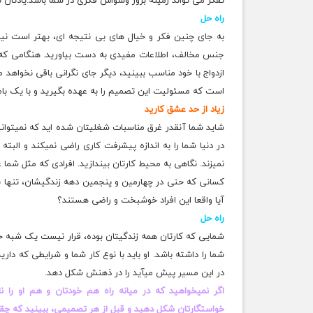
تفکر می تواند زمینه بروز وسواس فکری در شما باشد.یادتان 
راه‌ حل
به جای چنین فکر و خیال های بی نتیجه ای، بهتر است نی
جنس مخالف، اطلاعات مفیدی به دست بیاورید. هنگامی که ب
ازدواج با خود مناسب ببینید، دیگر جای نگرانی باقی نخواهد م
است که مسئولیت این تصمیم را به عهده بگیرید و با یک بام 
زیاد از حد عشق کارید
شاید شما آنقدر غرق مناسبات شغلیتان شده اید که نمیتوان
در دنیا شما را به اندازه پیشرفت کاری راضی نمیکند و البت
نمیزند. نگاهی به محیط کارتان بیندازید. افرادی که مثل شما 
کسانی که حتی در چهارمین و پنجمین دهه زندگیشان، تنها با 
آیا واقعا این افراد خوشبخت و راضی هستند؟
راه حل
شمایی که کارتان همه زندگیتان بوده، قرار نیست یک شبه خ
شما را داشته باشد. او باید با نوع کار شما و شرایطی که دا
در این مسیر پیش میآید را در ذهنش شکل دهد.
اگر نمیخواهید که در میانه راه هم خودتان و هم او را 
خواستگارتان شکل دهید و قبل از هر تصمیمی، ببینید که چقدر