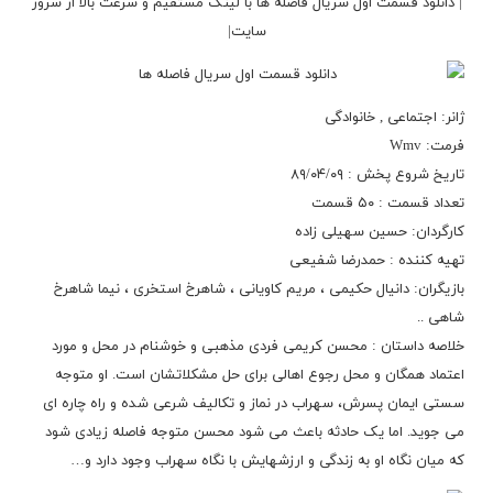
| دانلود قسمت اول سریال فاصله ها با لینک مستقیم و سرعت بالا از سرور
سایت|
ژانر: اجتماعی , خانوادگی
فرمت: Wmv
تاریخ شروع پخش : ۸۹/۰۴/۰۹
تعداد قسمت : ۵۰ قسمت
کارگردان: حسین سهیلی ‌زاده
تهیه کننده : حمدرضا شفیعی
بازیگران: دانیال حکیمی ، مریم کاویانی ، شاهرخ استخری ، نیما شاهرخ
شاهی ..
خلاصه داستان : محسن کریمی فردی مذهبی و خوشنام در محل و مورد
اعتماد همگان و محل رجوع اهالی برای حل مشکلاتشان است. او متوجه
سستی ایمان پسرش، سهراب در نماز و تکالیف شرعی شده و راه چاره ای
می جوید. اما یک حادثه باعث می شود محسن متوجه فاصله زیادی شود
که میان نگاه او به زندگی و ارزشهایش با نگاه سهراب وجود دارد و…