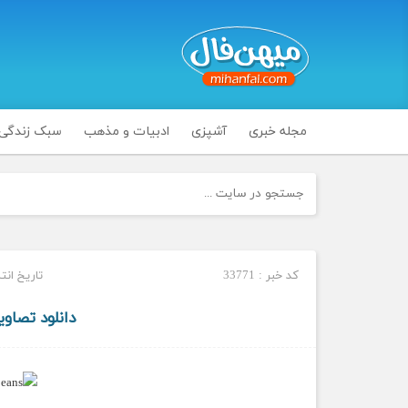
مجله خبری
آشپزی
ادبیات و مذهب
سبک زندگی
کد خبر : 33771
تاریخ انتشار : سه
دانلود تصاو