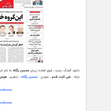
دانلود آهنگ جدید ، فوق العاده
زیبای
محسن یگانه
به نام خی
ترانه :
علی ثابت قدم
، ملودی :
محسن یگانه
، تنظیم :
هومن 
iyaboona
iyaboona