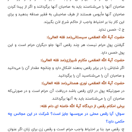
صاحبان آنها را مى‌شناسند باید به صاحبان آنها برگردانند و اگر از پیدا کردن
صاحبان آنها مأیوس هستند از طرف صاحبش به فقیر صدقه بدهید و برای
این کار بنا بر احتیاط واجب از حاکم شرع اذن بگیرند.
ج 2- خمس ندارد.
حضرت آیة الله العظمی سیستانی(مد ظله العالی):
گرفتن پول حرام نیست هر چند رقص آنها جلو دیگران حرام است و این
پول خمس دارد.
حضرت آیة الله العظمی مکارم شیرازی(مد ظله العالی):
اگر شاباش را در برابر رقص بدهند اشکال دارد و چنانچه مقدار آن را می‌دانید
و صاحبان آن را می‌شناسید آن را برگردانید.
حضرت آیة الله العظمی نوری همدانی(مد ظله العالی):
در صورتیکه پول در ازای رقص باشد دریافت آن حرام است و در صورتی‌که
صاحبان آن را می‌شناسند باید به آنها برگردانند.
برخی احکام رقص از دیدگاه آیة الله خامنه ای دام ظله:
سوال: آیا رقص محلى در عروسى‏ها جایز است؟ شرکت در این مجالس چه
حکمى دارد؟
ج- رقص مرد بنا بر احتیاط واجب حرام است و رقص زن براى زنان اگر عنوان