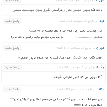
مهرانه
در تاریخ 25 سپتامبر 2013 گفته :
پاسخ دهید
واقعا اگه بتونی مجلس بدور از هرگناهی بگیری بدون خوشبخت میشی
م.م
در تاریخ 25 سپتامبر 2013 گفته :
پاسخ دهید
این چرندیات یعنی چی.همه چی از نظر بعضیا حرامه.خسته
شدیم…………………………تو عروسی خودتم نباید برقصی واقعا نوبره
مهران
در تاریخ 22 سپتامبر 2013 گفته :
پاسخ دهید
خوب یگانه جون شاباش هارو میگرفتی به من میدادی پول لازمم:))
یگانه
در تاریخ 23 سپتامبر 2013 گفته :
پاسخ دهید
آقا مهران من که هنوز شاباش نگرفتم!!!!
یگانه
در تاریخ 22 سپتامبر 2013 گفته :
پاسخ دهید
من همیشه به فامیلمون گفتم که توی مراسمم اصلا بهم شاباش ندن!!!!!!!
اصلا خوشم نمیاد!!!!!!!