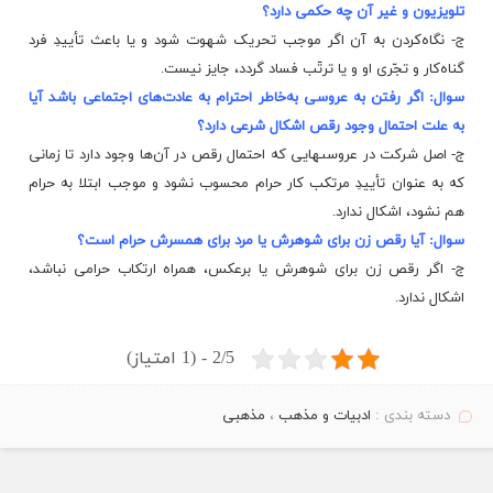
تلویزیون و غیر آن چه حکمى دارد؟
ج- نگاه‌کردن به آن اگر موجب تحریک شهوت شود و یا باعث تأییدِ فرد
گناه‌کار و تجّرى او و یا ترتّب فساد گردد، جایز نیست.
سوال: اگر رفتن به عروسى به‌خاطر احترام به عادت‌هاى اجتماعى باشد آیا
به علت احتمال وجود رقص اشکال شرعى دارد؟
ج- اصل شرکت در عروسى‏هایى که احتمال رقص در آن‌ها وجود دارد تا زمانى
که به عنوان تأییدِ مرتکب کار حرام محسوب نشود و موجب ابتلا به حرام
هم نشود، اشکال ندارد.
سوال: آیا رقص زن براى شوهرش یا مرد براى همسرش حرام است؟
ج- اگر رقص زن براى شوهرش یا برعکس، همراه ارتکاب حرامى نباشد،
اشکال ندارد.
2/5 - (1 امتیاز)
دسته بندی :
ادبیات و مذهب
،
مذهبی