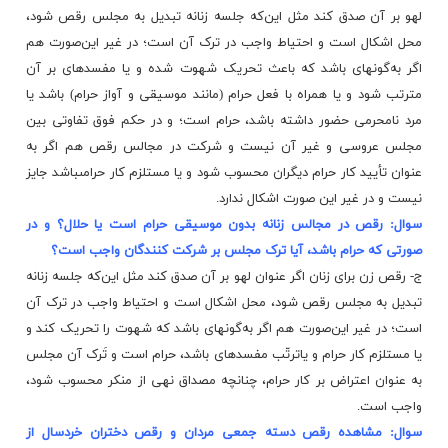
لهو بر آن صدق کند مثل این‌‌که جلسه زنانه تبدیل به مجلس رقص شود،
محل اشکال است و احتیاط واجب در ترک آن است؛ در غیر این‌صورت هم
اگر به‌‌گونه‏اى باشد که باعث تحریک شهوت شده و یا مفسده‏اى بر آن
مترتب شود و یا همراه با فعل حرام (مانند موسیقى و آواز حرام) باشد یا
مرد نامحرمى حضور داشته باشد، حرام است؛ و در حکم فوق تفاوتى بین
مجلس عروسى و غیر آن نیست و شرکت در مجالس رقص هم اگر به
عنوان تأیید کار حرام دیگران محسوب شود و یا مستلزم کار حرامى‏باشد جایز
نیست و در غیر این صورت اشکال ندارد.
سوال: رقص در مجالس زنانه بدون موسیقى حرام است یا حلال؟ و در
صورتى که حرام باشد، آیا ترک مجلس بر شرکت کنندگان واجب است؟
ج- رقص زن براى زنان اگر عنوان لهو بر آن صدق کند مثل این‌‌که جلسه زنانه
تبدیل به مجلس رقص شود، محل اشکال است و احتیاط واجب در ترک آن
است؛ در غیر این‌صورت هم اگر به‌‌گونه‏اى باشد که شهوت را تحریک کند و
یا مستلزم کار حرام و یاترتّب مفسده‏اى باشد، حرام است و تَرک آن مجلس
به عنوان
اعتراض
بر کار حرام، چنانچه مصداق نهى از منکر محسوب شود،
واجب است.
سوال: مشاهده رقص دسته ‏جمعى مردان و رقص دختران خردسال از