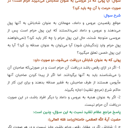
سوال: آیا پولی که در عروسی به عنوان شادباش می‌گیرند حرام است؟ در
صورت حرمت با آن چه باید کرد؟
شرح سوال:
موقع رقصیدن عروس و داماد، مهمانان به عنوان شادباش به آنها پول
می‌دهند و عروس و داماد نمی‌دانستند که این پول حرام است پس از
عروسی متوجه شدند، حال این پول حرام را چه کار باید کرد؟ (نمی‌خواهند
پول حرام وارد زندگیشان شود) ‌آیا می‌توان به عنوان صدقه رد کرد؟ آیا به
این پول خمس تعلق میگیرد؟
پولی که به عنوان شاباش دریافت می‌شود، دو صورت دارد:
1- اگر در ازای رقص باشد دریافت آن حرام است و در صورتی‌که صاحبان آن
را می‌شناسند باید به آنها برگردانند. اما اگر از پیدا کردن صاحبان آنها
مأیوس هستند از طرف صاحبش به فقیر صدقه بدهند و برای این کار از
حاکم شرع (مرجع تقلید) اجازه بگیرند.
2- اگر به عنوان هدیه به عروس و داماد یا دیگر افراد باشد، در این صورت
دریافت آن حرام نیست.
پاسخ مراجع عظام تقلید نسبت به این سۆال، چنین است:
حضرت آیة الله العظمی خامنه‌ای(مد ظله العالی):
ج 1- شاباش اگر در مقابل رقص حرام باشد، جایز نیست و در هر صورت اگر