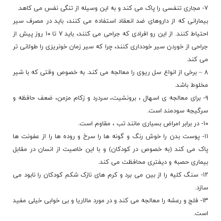
۷- مجاری تنفسی را پاک می کند و به این وسیله از تنگی نفس می کاهد.
بیمارانی که از داروهای ضد انعقاد استفاده می‌ کنند، باید در مصرف سیر
احتیاط کنند. ‏از این رو افرادی که جراحی می ‌کنند، باید ۷ تا ۱۰ روز پیش از
جراحی از خوردن سیر خودداری کنند، چرا که سیر زمان خونریزی را ‏طولانی ‌تر
می ‌کند. ‏
۸ – برخی از انواع سل ریوی را معالجه می کند. به خصوص وقتی که با شیر
مخلوط باشد.
۹- برای معالجه ی اسهال ، برونشیت، سردرد و زکام مزمن، ضعف حافظه و
سرگیجه سودمند است.
۱۰- در برابر امراض بسیاری مانند تب ، مقاوم است.
۱۱- پوست بدن را خوش رنگ و گونه ها را سرخ و روده ها را از عفونت ها
پاک می کند (به خصوص در کودکان) و با این خاصیت از انسان در مقابل
بیماری حصبه و دیفتری محافظت می کند.
۱۲- سنگ کلیه را از بین می برد و کرم های نازک شکم کودکان را نابود می
سازد.
۱۳- فلج و رعشه را معالجه می کند و در مورد مالاریا و بی خوابی خیلی مفید
است.