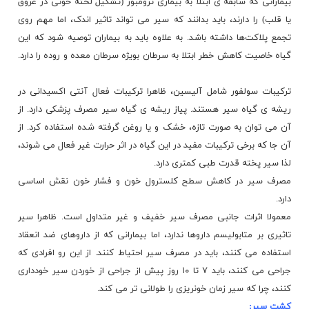
بیمارانی که سابقه ی
ابتلا
به بیماری ترومبوز (تشکیل لخته خونی در عروق
یا قلب) را دارند، باید بدانند که سیر می ‌تواند تاثیر اندک، اما مهم روی
تجمع پلاکت‌ها داشته باشد. به علاوه باید به بیماران توصیه شود که این
گیاه خاصیت کاهش خطر ابتلا به سرطان بویژه سرطان ‏معده و روده را دارد.
ترکیبات سولفور شامل آلیسین، ظاهرا ترکیبات فعال آنتی اکسیدانی در
ریشه ی گیاه سیر هستند. پیاز ریشه ی گیاه سیر مصرف پزشکی دارد. از
آن می ‌توان به صورت تازه، خشک و یا روغن گرفته شده استفاده کرد. از
آن جا که برخی ‏ترکیبات مفید در این گیاه در اثر حرارت غیر فعال می ‌شوند،
لذا سیر پخته قدرت طبی کمتری دارد. ‏
مصرف سیر در کاهش سطح کلسترول خون و فشار خون نقش اساسی
‏دارد.
معمولا اثرات جانبی مصرف سیر خفیف و غیر متداول است. ‏ظاهرا سیر
تاثیری بر متابولیسم داروها ندارد، اما بیمارانی که از داروهای ضد انعقاد
استفاده
می‌ کنند، باید در مصرف سیر احتیاط کنند. ‏از این رو افرادی که
جراحی می ‌کنند، باید ۷ تا ۱۰ روز پیش از جراحی از خوردن سیر خودداری
کنند، چرا که سیر زمان خونریزی را ‏طولانی ‌تر می ‌کند. ‏
کشت سیر: