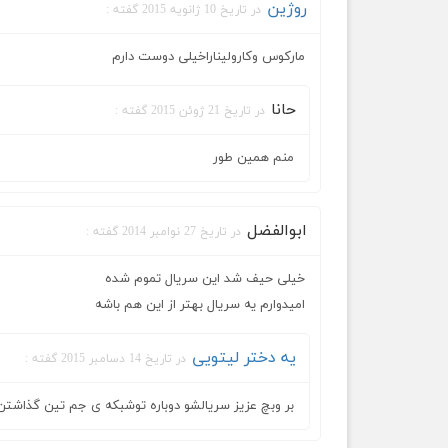
روژین
در تاریخ 10 ژانویه 2015 گفته :
مارکوس وکارولیناراخیلی دوست دارم
حانا
در تاریخ 21 ژوئن 2015 گفته :
منم همین طور
ابوالفضل
در تاریخ 27 نوامبر 2014 گفته :
خیلی حیف شد این سریال تموم شده
امیدوارم یه سریال بهتر از این هم باشه
یه دختر لیتویی
در تاریخ 14 دسامبر 2015 گفته :
بر وبچ عزیز سریالشو دوباره توشبکه ی جم تین گذاشتن ساعت ۱۰ شب تکرارشم ساعت۲