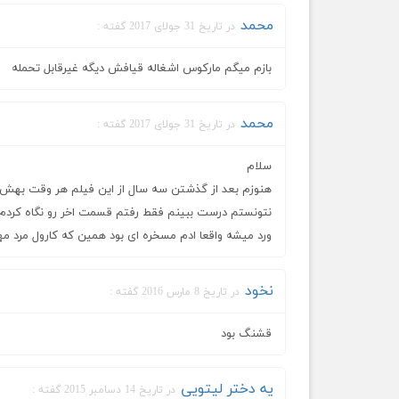
محمد
در تاریخ 31 جولای 2017 گفته :
بازم میگم مارکوس اشغاله قیافش دیگه غیرقابل تحمله
محمد
در تاریخ 31 جولای 2017 گفته :
سلام
هنوزم بعد از گذشتن سه سال از این فیلم هر وقت بهش 
نتونستم درست ببینم فقط رفتم قسمت اخر رو نگاه کردم 
ورد میشه واقعا ادم مسخره ای بود همین که کارول مرد م
نخود
در تاریخ 8 مارس 2016 گفته :
قشنگ بود
یه دختر لیتویی
در تاریخ 14 دسامبر 2015 گفته :