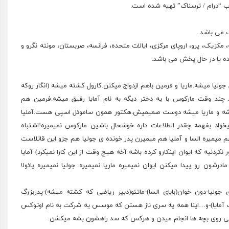
ه، مکزیک، پرو، اروپای مرکزی، ایالات متحده، فرانسه، صربستان، مونته نگرو و
ه یا در حال پخش می باشد.
 جولیا میشه.ماریا و فرمین باهم ازدواج میکنن.کارول کشته میشه (انگار روکه
د چند وقت مارکوس با یه دختر دیگه به نام آمایا رفیق میشه.فرمین هم
میبخشه و ماریا میشه دوست صمیمیش.هکتور
همون
ساموئل اسپی هست.آملیا
اد بفهمه چقدر الطلاعات داره خوشحال باشین مارکوس نمیمیره!اشتباه
م میمیره السا و آملیا هم میمیرن پدر خونده ی جولیا هم جزو این قاتلاست
 نکردنیه که ایوان اینکارو کرده باشه آخه هیچ وقت از این کارا نمیکرد) آمایا
مادرشون
رو پیدا میکنن ایوان نمیمیره ماریا نمیمیره جولیا
نمیمیره
پائولا
 جولیا-دون خوان(بابای السا)-ماتئو(دبیر ریاضی که کشته میشه)-پدربزرگ
ربزرگ آمایا)-و…اینا همه یه سری ناز هستن که موسس یه شرکت به نام اوتوکس
نی روی بچه ها انجام میدن و هرکس که سد
راهشون
بشه میکشن.