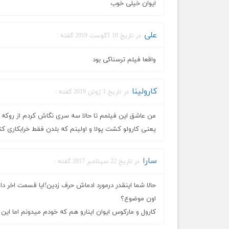
ایوان خیلی خوب
علی
در تاریخ 10 آگوست 2019 گفته :
واقعا فیلم ترسناکی بود
کارولینا
در تاریخ 1 ژوئن 2019 گفته :
من عاشق این فیلمم تا حالا سه سری نگاش کردم از روکه
یعنی کارولو کشت پولا و اولینم که بلدن فقط خرابکاری ک
سارا
در تاریخ 22 سپتامبر 2017 گفته :
حالا شما اینقدر درمورد ادماش حرف زدین!ایا قسمت اخر
اون موضوع؟
کارول و مارکوس ایوان اینارو هم که خودم میدونم اما ا