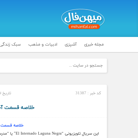
مجله خبری
آشپزی
ادبیات و مذهب
سبک زندگی
کد خبر : 31387
تاریخ انتشار :
خلاصه قسمت آخر
خلاصه قسمت آ
این سریال تلویزیونی “El Internado Laguna Negra” یا “مدرسه شبانه روزی مرداب سیاه” نام دارد. اصل سریال به زبان