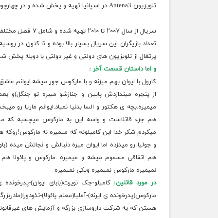
تلویزیون Antena3 در اسپانیا تهیه و پخش شده و در چهارچوب “درام / ترسناک” تهیه شده است.
سریال از سال ۲۰۰۷ تا ۲۰۱۰ تهیه شده و شامل ۷ فصل مختلف می باشد.
تعداد بازیگران این سریال
بسیار
بالا بوده و تا کنون در روسی
پرتغال از تلویزیون های دولتی و غیر
دولتی
با دوبله پخش شد
و اما داستان قسمت آخر :
کارول با ایوان بهم میزنه و با مارکوس جور میشه.ایوانم عاشق
از پنجره میندازدش پایین و جنازشو میبره تو جنگل)و بع
میمیره.بچه ی هکتور و السا بدنیا نمیاد.ایوانم ماریا رو 
هم جزء قاتلاست و واسه این به مارکوس میچسبه که میخو
میکردم شکر خدا این کامیلوئه که میمیره نه مارکوس!روکه ه
و جولیا رو میدزده اما ایوان میره دنبالش و نجاتش میده (باور
هم اتفاقی مسموم میشه و میمیره .مارکوس و پائولا هم
نمیمیره مارکوس نمیمیره ویکی نمیمیره
در مورد قاتلین:
کامیلو-جک نویرت(بابای ایوان)-پدرخونده ی
مارکوس(پدرخونده ی ایرنه)-آملیا(معلم پائولا)-تئودورا(ماد
هستن که یه شرکت داروسازی بزرگه و آزمایش های غیرقانو