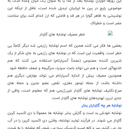
این روزها خوردن نوشابه بعد از غذا یا به عنوان یک میان وعده خنک به
موضوعی رایج در بین ما ایرانیان تبدیل شده است، غافل از اینکه این
نوشیدنی به ظاهر گوارا در هر قد و قامتی که ارز اندام کند، برای سلامت
مضر است و خطرناک.
بعضی ها فکر می کنند همین که اسم نوشابه رژیمی شد دیگر کاملاً بی
خطر است. واقعیت این است که در نوشابه های رژیمی به جای شکر از یک
شیرین کننده مصنوعی (عمدتاً آسپارتام) استفاده می کنند که هم
اشتهاآور
است و هم می تواند باعث سردرد، سرگیجه و ضعف حافظه شود.
همچنین مصرف بیش از اندازه آسپارتام می تواند عوارض دیگری هم
داشته باشد، از جمله تومور مغزی، نقص عضو جنین و حمله های
صرع.تکلیف
نوشابه های
گازدار غیررژیمی هم که معلوم است، چاقی از
جدی ترین تهدیدهای نوشابه های گازدار است.
نوشابه هر چه گازدارتر بدتر
نوشابه خودش بد است و گازش بدتر. نوشابه ها معمولاً با دی اکسید کربن
گازدار می شوند. در فرآیند تولید نوشابه، وقتی دی اکسید کربن را در آب
حل می کنند، سر و کله اسید کربنیک پیدا می شود، که نوشابه را به شدت