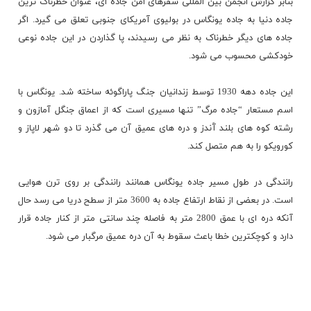
بنابر گزارش انجمن بین المللی سفرهای امن جاده ای، عنوان خطرناک ترین
جاده دنیا به جاده یونگاس در بولیوی آمریکای جنوبی تعلق می گیرد. اگر
جاده های دیگر
خطرناک
به نظر می رسیدند، پا گذاردن در این جاده نوعی
خودکشی محسوب می شود.
این جاده دهه 1930 توسط زندانیان جنگ پاراگوئه ساخته شد. یونگاس با
اسم مستعار “جاده مرگ” تنها مسیری است که از اعماق جنگل آمازون و
رشته کوه های بلند آَندز و دره های عمیق آن می گذرد تا دو شهر لاپاز و
کورویکو را به هم متصل کند.
رانندگی در طول مسیر جاده یونگاس همانند رانندگی بر روی ترن هوایی
است. در بعضی از نقاط ارتفاع جاده به 3600 متر از سطح دریا می رسد حال
آنکه دره ای با عمق 2800 متر به فاصله چند سانتی متر از کنار جاده قرار
دارد و
کوچکترین
خطا باعث سقوط به آن دره عمیق مرگبار می شود.