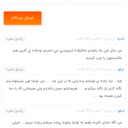
ناديا
در تاریخ 8 اکتبر 2013 گفته :
پاسخ دهید
من مثل اين راه رارفتم باخانواده ازعروسي مي امديم توجاده ي كليبر هم
ماشينمون را چپ كرديم
نیلو
در تاریخ 8 اکتبر 2013 گفته :
پاسخ دهید
اوه….اره جاده ی اونجام بده ولی نه در این حد……من اونجا هی نمیخواستم
نگاه کنم باز نگاه میکردم……هیجانشو دوس داشتم ولی هیجانی که با دعا
کردن همراه بود…..
نیلو
در تاریخ 7 اکتبر 2013 گفته :
پاسخ دهید
من اگه خدای نکرده راهم به اونجا بخوره پیاده میشم پیاده میرم…..خیلی