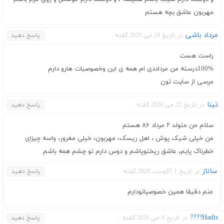
مهربون عاشق بچه هستم
مرداد باشی
در تاریخ 24 می 2020 گفته :
پاسخ دهید
راست هست
100%درسته من مرداددی ام همه ی این وخصوصیات هارو دارم
مرسی از سایت تون
تینا
در تاریخ 22 می 2020 گفته :
پاسخ دهید
سلام من متولد ۲ مرداد ۸۶ هستم
من خیلی شیک پوش ، اهل ریسک، مهربون، خیلی مغرور، واسه چیزای
خطرناک پایم، عاشق ریختوپاشم و دوس دارم تو چشم همه باشم
ساناز
در تاریخ 1 آگوست 2020 گفته :
پاسخ دهید
منم دقیقا همین خصوصیاتودارم
Hadis????
در تاریخ 4 می 2020 گفته :
پاسخ دهید