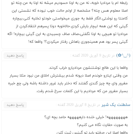
رابطه ام با مردادیا خوبه، نه من به اونا حسودیم میشه نه اونا به من.چته تو
اصلا معلوم هس چته؟ مشخصه از اولم حالت خوب نبوده که نشستی این
کامنتا رو نوشتی.انگار فقط یه جوری میخواستی خودتو تخلیه کنی.بیچاره
گیتی که این همه لیچار بارش کردی.حالاخوبه دوتا پسرهم انتقادکردن از
مردادیا تو هیچی به اونا نگفتی،صاف صاف چسبیدی به این گیتی بیچاره! اگه
گیتی پسر بود هم همینجوری باهاش رفتار میکردی؟! واقعا که!
در تاریخ 9 آوریل 2020 گفته :
پاسخ دهید
واقعا با این طالع نوشتنشون مردادیارو خراب کردند.
من وقتی اینارو خوندم اصلا دیونه شدم بیشترش اخلاق من نبود مثلا بسیار
مغرور وای چه چیز گندی گفتند که دختر باید غرور داشته باشه ولی چع خبره
بسیار مغرور من که مردادیم با این کلمات سرخ شدم رفت.
سلطنت یک شیر
در تاریخ 8 آوریل 2020 گفته :
پاسخ دهید
ههههههههه! خیلی خنده دارهههههه حامد بچه ای؟
به صورت حقارت نگاه می کنیم؟
واقعا اصلا این حرفتو باید تو گینس ثبت کنن