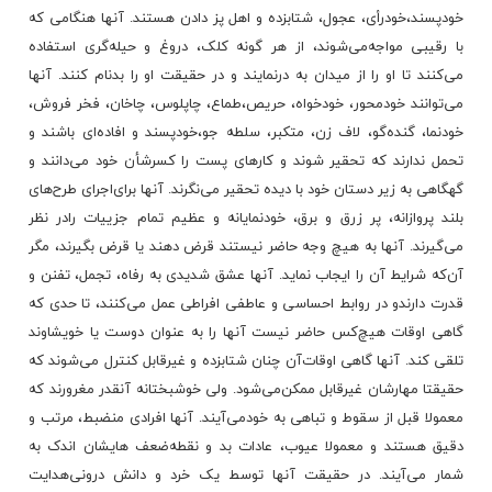
خودپسند،خودرأی‌، عجول‌، شتابزده‌ و اهل‌ پز دادن‌ هستند. آنها هنگامی‌ که‌
با رقیبی‌ مواجه‌می‌شوند، از هر گونه‌ کلک‌، دروغ‌ و حیله‌گری‌ استفاده‌
می‌کنند تا او را از میدان‌ به‌ درنمایند و در حقیقت‌ او را بدنام‌ کنند. آنها
می‌توانند خودمحور، خودخواه‌، حریص‌،طماع‌، چاپلوس‌، چاخان‌، فخر فروش‌،
خودنما، گنده‌گو، لاف‌ زن‌، متکبر، سلطه‌ جو،خودپسند و افاده‌ای‌ باشند و
تحمل‌ ندارند که‌ تحقیر شوند و کارهای‌ پست‌ را کسرشأن‌ خود می‌دانند و
گهگاهی‌ به‌ زیر دستان‌ خود با دیده‌ تحقیر می‌نگرند. آنها برای‌اجرای‌ طرح‌های‌
بلند پروازانه‌، پر زرق‌ و برق‌، خودنمایانه‌ و عظیم‌ تمام‌ جزییات‌ رادر نظر
می‌گیرند. آنها به‌ هیچ‌ وجه‌ حاضر نیستند قرض‌ دهند یا قرض‌ بگیرند، مگر
آن‌که‌ شرایط آن‌ را ایجاب‌ نماید. آنها عشق‌ شدیدی‌ به‌ رفاه‌، تجمل‌، تفنن‌ و
قدرت‌ دارندو در روابط احساسی‌ و عاطفی‌ افراطی‌ عمل‌ می‌کنند، تا حدی‌ که‌
گاهی‌ اوقات‌ هیچ‌کس‌ حاضر نیست‌ آنها را به‌ عنوان‌ دوست‌ یا خویشاوند
تلقی‌ کند. آنها گاهی‌ اوقات‌آن‌ چنان‌ شتابزده‌ و غیرقابل‌ کنترل‌ می‌شوند که‌
حقیقتا مهارشان‌ غیرقابل‌ ممکن‌می‌شود. ولی‌ خوشبختانه‌ آنقدر مغرورند که‌
معمولا قبل‌ از سقوط و تباهی‌ به‌ خودمی‌آیند. آنها افرادی‌ منضبط، مرتب‌ و
دقیق‌ هستند و معمولا عیوب‌، عادات‌ بد و نقطه‌ضعف‌ هایشان‌ اندک‌ به‌
شمار می‌آیند. در حقیقت‌ آنها توسط یک‌ خرد و دانش‌ درونی‌هدایت‌