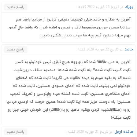
بهزاد
در تاریخ 25 فوریه 2020 گفته :
پاسخ دهید
آفرین به ستاره و حامد.خیلی توصیف دقیقی کردین از مردادیا.واقعا هم
مردادیا همین جورین.مخصوصا لاف و فیس و افاده شون که واقعا حال آدمو
بهم میزنه.دمتون گرم بچه ها جواب دندان شکنی دادین.
حامد
در تاریخ 22 فوریه 2020 گفته :
پاسخ دهید
آفرین به علی عاقاااا! شما که بلهههه هیچ نیازی نیس خودتونو به کسی
ثابت کنید، ثابت شده!! بله ثابت شده شماها اعتمادبه سقف دارین،ثابت
شده که به بقیه مردم به دیده حقارت می نگرید! ثابت شده که ضعفای
خودتونو نمی بینید، ثابت شده که آدمای حسودی هستین، ثابت شده که
آدمای متظاهری هستین، ثابت شده کشته مرده چاپلوسی و تعریف تمجید
هستین! بله دوست عزیز همه اینا ثابت شده! همین حرفت که اومدی مردادیا
رو به (طلاااا)تشبیه کردی وبقیه ماهها رو به(خااااک) این خودش خیلی چیزا رو
ثابت میکنه!
هانده ارچل
در تاریخ 21 فوریه 2020 گفته :
پاسخ دهید