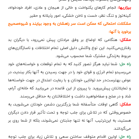
بیزاریها:
انجام‌ کارهای‌ یکنواخت‌ و خالی‌ از هیجان‌ و عادی‌، افراد خودخواه‌،
کینه‌توز و تنگ‌ نظر، خست‌ و ناخن‌ خشکی‌، امور رذیلانه‌ و حقیر.
مشکلات‌ احتمالی‌ که‌ ممکن‌ است‌ سر راهشان‌ به‌ وجود بیایند و شیوه‌صحیح‌
برخورد با آنها:
مشکل‌:
هنگامی‌ که‌ اوضاع‌ بر وفق‌ مرادتان‌ پیش‌ نمی‌رود، با دیگران‌ بد
رفتاری‌می‌کنید. این‌ نوع‌ واکنش‌ دلیل‌ اصلی‌ تمام‌ اختلافات‌ و ناسازگاری‌های‌
مربوط به‌زندگی‌ مشترک‌ شما محسوب‌ می‌شود.
راه‌ حل‌:
شما نباید هرگز تصور کنید که‌ به‌ تمام‌ توقعات‌ و خواسته‌های‌ خود
می‌رسیدو تمام‌ انرژی‌ و قوای‌ خود را در جهت‌ رسیدن‌ به‌ آنها بکار ببندید، در
عوض‌ بهترست‌در حد توانایی‌ خودتان‌ و با رعایت‌ اعتدال‌ در جهت‌ خواسته‌ها
و تمایلاتتان‌ پیش‌بروید. با پیروی‌ از این‌ قاعده‌ در می‌یابید که‌ خانه‌ای‌ آرام‌،
شاد و در صلح‌ و صفاخواهید داشت‌ و اختلافاتتان‌ به‌ حداقل‌ می‌رسند.
مشکل‌:
گاهی‌ اوقات‌ متأسفانه‌ شما بزرگترین‌ دشمن‌ خودتان‌ می‌شوید، به‌
خصوص‌وقتی‌ که‌ در تلاش‌ برای‌ جلب‌ توجه‌ و تحت‌ تأثیر قرار دادن‌ دیگران‌
هستید، به‌ این‌ترتیب‌ آنها نه‌ تنها جذبتان‌ نمی‌شوند، بلکه‌ از شما روی‌ بر
می‌گردانند.
راه‌ حل‌:
اولین‌ اقدام‌ متوقف‌ ساختن‌ سعی‌ و تلاش‌ زیاد برای‌ جلب‌ توجه‌