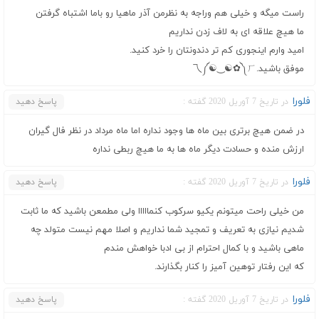
راست میگه و خیلی هم وراجه به نظرمن آذر ماهیا رو باما اشتباه گرفتن
ما هیچ علاقه ای به لاف زدن نداریم
امید وارم اینجوری کم تر دندونتان را خرد کنید.
موفق باشید.⁦乁༼☯‿☯✿༽ㄏ⁩
فلورا
در تاریخ 7 آوریل 2020 گفته :
پاسخ دهید
در ضمن هیچ برتری بین ماه ها وجود نداره اما ماه مرداد در نظر فال گیران
ارزش منده و حسادت دیگر ماه ها به ما هیچ ربطی نداره
فلورا
در تاریخ 7 آوریل 2020 گفته :
پاسخ دهید
من خیلی راحت میتونم یکیو سرکوب کنمااااا ولی مطمعن باشید که ما ثابت
شدیم نیازی به تعریف و تمجید شما نداریم و اصلا مهم نیست متولد چه
ماهی باشید و با کمال احترام از بی ادبا خواهش مندم
که این رفتار توهین آمیز را کنار بگذارند.
فلورا
در تاریخ 7 آوریل 2020 گفته :
پاسخ دهید