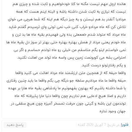
هانده ارچل مهم نیست مگنه ما کلا خودخواهیم و ثابت شده و چیزی هم
نیست که نیازی به ثابت شدن داشته باشه و البته اینم هست که همه
مردادیا آنقدر بد هم نیستن و یه چیز دیگه هم اینه که شما هرچی می خوای
تلاش کن که ماه مردادو خراب کنی خب نمی تونی وای ترسیدم گفتم شاید
ماه مرداد که متولد شدم خعععلی بده ولی فهمیدم بقیه ماه ها بد ترن و
ماه خودم یعنی مرداد از همش بهتره بهتره حتی بهتر تر سوز دل بقیه ماه ها
نمی خواستم اینو بگم متاسفم من خیلی رو ماه تولدم حساسم و اگر بی
احترامی بشه می کوبونمت زمین پس واسه ماه تولد من اهانت نکنید.
و یکم رفتارتونو درست کنید.
واقعا حیفه که از همچین متن ارزشمند ماه مرداد اهانت می کنید واقعا
حیفه واقعا ما ماه مردادیم سلطه جو دیگه چی بگم واقعا ما باید چنین رفتاری
با شما داشته باشیم که بهتون بفهمونیم ما پادشاهی بقیه ماه هارا بر عهده
داریم و اصلا هیچ ادعایی هم نداریم چون واقعا دنیا مارا پذیرفته که ماه
تولدمون این باشه و گیتی جون حرفت تمسخر آمیزه چون هیچ سقفی در
جهان وجود نداره
فلورا
در تاریخ 7 آوریل 2020 گفته :
پاسخ دهید