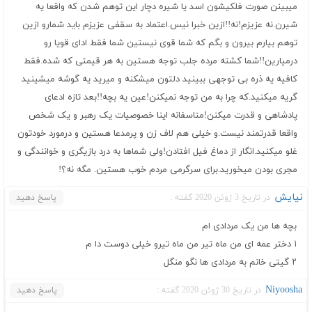
میبینن صورت فلکیشون اسد یا شیره دچار این توهم شدن که واقعا یه
شیرن.نه عزیزم!نه!!ازین خبرا نیس.اعتماد به سقفی عزیزم باید شمارو ازین
توهم بیارم بیرون و بگم که شما قوی نیستین شما فقط ادای قویا رو
درمیارین!!شما کشته مرده جلب توجه هستین به هر قیمتی که شده.فقط
کافیه یه ذره بی توجهی ببینید دلتون میشکنه و میرید یه گوشه میشینید
گریه میکنید.که چرا به من توجه نمیکنن!عین یه بچه!!بعد تازه ادعای
پادشاهی و قدرت میکنن!متاسفانه اینا خصوصیات یک رهبر و یک شخص
واقعا قدرتمند نیست.و خیلی هم لاف زن و پرمدعا هستین و درمورد خودتون
غلو میکنید.انگار از دماغ فیل افتادن!ولی شماها به درد بازیگری و خوانندگی و
مجری بودن میخورید.برای سرگرمی مردم خوب هستین. مگه نه؟!
نیایش
در تاریخ 3 ژوئن 2020 گفته :
پاسخ دهید
بچه ها من یک مردادی ام
۱ دختر عمه ای من ماه تیر من ماه تیرو خیلی دوست دا م
۲ گیتی خانم به مردادی ها نگو منگل
Niyoosha
در تاریخ 30 ژوئن 2020 گفته :
پاسخ دهید