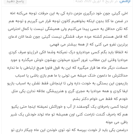
ارامش
در تاریخ 8 آوریل 2020 گفته :
پاسخ دهید
اخی گیتی جون خود درگیری مزمن داره کی به این حرفات توجه می‌کنه اخه
در ضمن ما کلا بدون اینکه بخواهیم کانون توجه قرار می گیریم و توجه هم
که نکن حداقل یه حسی پیدا می‌کنیم ولی همیشگی نیست با کمال احترامی
که قاعل هستم کشته مرده حرف قشنگی نیست گیتی جون شما الان ادعای
برترین نفرو می کنی که از همه بیشتر می فهمی
نه اتفاقا باید بگم کسی مردادیارو درک نمیکنه وشما الکی انرژیتو صرف کردی
مردادیا وقتی این مطالب غرور آمیزو میخونن بهشون خوش میگذره و مورد
حسادت دیگر ماه ها قرار میگیره که این به قول فلورا هیچ ارتباطی با ما نداره
حداکثرش ما دلمون خنک میشه می تونی با ما هم بازی باشی یا اسباب
بازیمون این بستگی به خودت داره ولی تا اینجاش فقط نقش یه اسباب بازیو
ایفا کردی و همه مردادیا به مجری گری و هنرپیشگی علاقه ندارن یکی مثل
خودم که فقط می خوام دکتر بشم.
اینجا کسی باحرفای‌ یک گوسفند از آب و خوراکش نمیفته اینجا حتی یکیو
هم که باحرف گندت ناراحت کنی اون همیشه تو ماه تولد خودش یک شیر
باقی می مونه
درضمن یکی باید از خودت بپرسه که تو، توی خوندن این ماه چیکار داری تو