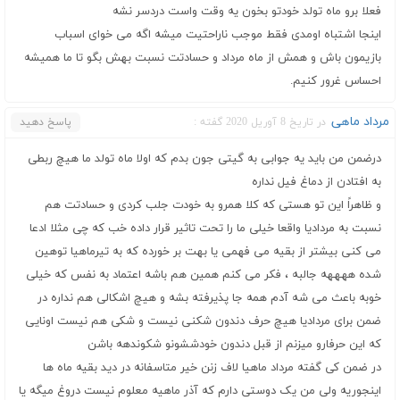
فعلا برو ماه تولد خودتو بخون یه وقت واست دردسر نشه
اینجا اشتباه اومدی فقط موجب ناراحتیت میشه اگه می خوای اسباب
بازیمون باش و همش از ماه مرداد و حسادتت نسبت بهش بگو تا ما همیشه
احساس غرور کنیم.
مرداد ماهی
در تاریخ 8 آوریل 2020 گفته :
پاسخ دهید
درضمن من باید یه جوابی به گیتی جون بدم که اولا ماه تولد ما هیچ ربطی
به افتادن از دماغ فیل نداره
و ظاهراً این تو هستی که کلا همرو به خودت جلب کردی و حسادتت هم
نسبت به مردادیا واقعا خیلی ما را تحت تاثیر قرار داده خب که چی مثلا ادعا
می کنی بیشتر از بقیه می فهمی یا بهت بر خورده که به تیرماهیا توهین
شده ههههه جالبه ، فکر می کنم همین هم باشه اعتماد به نفس که خیلی
خوبه باعث می شه آدم همه جا پذیرفته بشه و هیچ اشکالی هم نداره در
ضمن برای مردادیا هیچ حرف دندون شکنی نیست و شکی هم نیست اونایی
که این حرفارو میزنم از قبل دندون خودششونو شکوندهه باشن
در ضمن کی گفته مرداد ماهیا لاف زنن خیر متاسفانه در دید بقیه ماه ها
اینجوریه ولی من یک دوستی دارم که آذر ماهیه معلوم نیست دروغ میگه یا