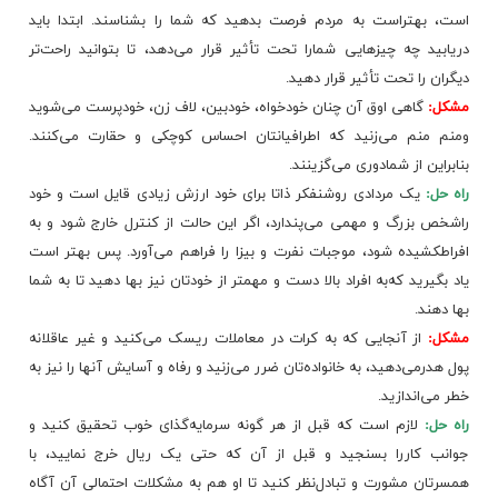
است‌، بهتراست‌ به‌ مردم‌ فرصت‌ بدهید که‌ شما را بشناسند. ابتدا باید
دریابید چه‌ چیزهایی‌ شمارا تحت‌ تأثیر قرار می‌دهد، تا بتوانید راحت‌تر
دیگران‌ را تحت‌ تأثیر قرار دهید.
مشکل‌:
گاهی‌ اوق‌ آن‌ چنان‌ خودخواه‌، خودبین‌، لاف‌ زن‌، خودپرست‌ می‌شوید
ومنم‌ منم‌ می‌زنید که‌ اطرافیانتان‌ احساس‌ کوچکی‌ و حقارت‌ می‌کنند.
بنابراین‌ از شمادوری‌ می‌گزینند.
راه‌ حل‌:
یک‌ مردادی‌ روشنفکر ذاتا برای‌ خود ارزش‌ زیادی‌ قایل‌ است‌ و خود
راشخص‌ بزرگ‌ و مهمی‌ می‌پندارد، اگر این‌ حالت‌ از کنترل‌ خارج‌ شود و به‌
افراطکشیده‌ شود، موجبات‌ نفرت‌ و بیزا را فراهم‌ می‌آورد. پس‌ بهتر است‌
یاد بگیرید که‌به‌ افراد بالا دست‌ و مهمتر از خودتان‌ نیز بها دهید تا به‌ شما
بها دهند.
مشکل‌:
از آنجایی‌ که‌ به‌ کرات‌ در معاملات‌ ریسک‌ می‌کنید و غیر عاقلانه‌
پول‌ هدرمی‌دهید، به‌ خانواده‌تان‌ ضرر می‌زنید و رفاه‌ و آسایش‌ آنها را نیز به‌
خطر می‌اندازید.
راه‌ حل‌:
لازم‌ است‌ که‌ قبل‌ از هر گونه‌ سرمایه‌گذای‌ خوب‌ تحقیق‌ کنید و
جوانب‌ کاررا بسنجید و قبل‌ از آن‌ که‌ حتی‌ یک‌ ریال‌ خرج‌ نمایید، با
همسرتان‌ مشورت‌ و تبادل‌نظر کنید تا او هم‌ به‌ مشکلات‌ احتمالی‌ آن‌ آگاه‌