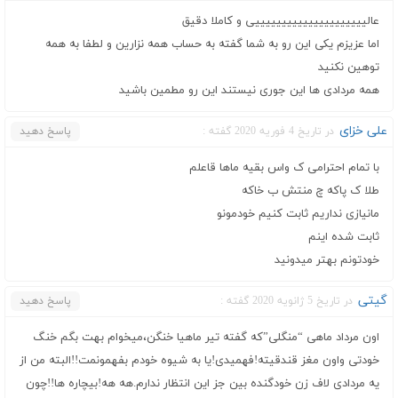
عالیییییییییییییییییییییی و کاملا دقیق
اما عزیزم یکی این رو به شما گفته به حساب همه نزارین و لطفا به همه
توهین نکنید
همه مردادی ها این جوری نیستند این رو مطمین باشید
علی خزای
در تاریخ 4 فوریه 2020 گفته :
پاسخ دهید
با تمام احترامی ک واس بقیه ماها قاعلم
طلا ک پاکه چ منتش ب خاکه
مانیازی نداریم ثابت کنیم خودمونو
ثابت شده اینم
خودتونم بهتر میدونید
گیتی
در تاریخ 5 ژانویه 2020 گفته :
پاسخ دهید
اون مرداد ماهی “منگلی”که گفته تیر ماهیا خنگن،میخوام بهت بگم خنگ
خودتی واون مغز قندقیته!فهمیدی!یا به شیوه خودم بفهمونمت!!البته من از
یه مردادی لاف زن خودگنده بین جز این انتظار ندارم.هه هه!بیچاره ها!!چون