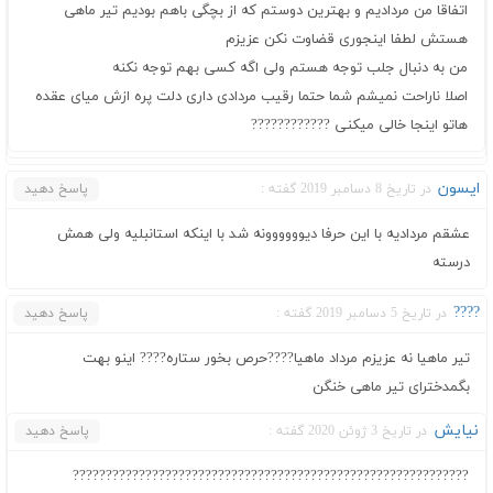
اتفاقا من مردادیم و بهترین دوستم که از بچگی باهم بودیم تیر ماهی
هستش لطفا اینجوری قضاوت نکن عزیزم
من به دنبال جلب توجه هستم ولی اگه کسی بهم توجه نکنه
اصلا ناراحت نمیشم شما حتما رقیب مردادی داری دلت پره ازش میای عقده
هاتو اینجا خالی میکنی ????????????
ایسون
در تاریخ 8 دسامبر 2019 گفته :
پاسخ دهید
عشقم مردادیه با این حرفا دیوووووونه شد با اینکه استانبلیه ولی همش
درسته
????
در تاریخ 5 دسامبر 2019 گفته :
پاسخ دهید
تیر ماهیا نه عزیزم مرداد ماهیا????حرص بخور ستاره???? اینو بهت
بگمدخترای تیر ماهی خنگن
نیایش
در تاریخ 3 ژوئن 2020 گفته :
پاسخ دهید
????????????????????????????????????????????????????????????