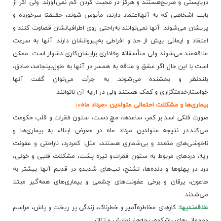
دربایستی‌ و صریح‌هستند و هرگز در محبت‌ کردن‌ کم‌ نمی‌آورند. ولی‌ اگر از
بابت‌ اشخاصی‌ که‌ به‌ آنهااعتماد دارند، مأیوس‌ شوند، حقیقتا سرخورده‌ و
پریشان‌ می‌شوند. آنها نمی‌توانند به‌راحتی‌ روی‌ اطرافیانشان‌ قضاوت‌ کنند و
اعتقاد و ایمانی‌ بیش‌ از حد و افراطی‌ به‌پیروانشان‌ دارند. آنها به‌ سرعت‌
علاقه‌مند می‌شوند ولی‌ متأسفانه‌ وفاداری‌ برایشان‌کاری‌ دشوار است‌. ممکن‌
است‌ با این‌ حال‌ اگر عشق‌ و علاقه‌ به‌ همسر در آنها به‌ طول‌بینجامد، صادق‌،
بلندنظر و بخشنده‌ می‌شوند. به‌ جرأت‌ می‌توان‌ گفت‌ آنها
خواستارخدمتگزاری‌ و کمک‌ هستند ولی‌ در ارایه‌ آن‌ ناتوانند.
بیماری‌ها و مشکلات‌ احتمالی‌ متولدین‌ «مرداد ماه‌»:
صورت‌ فلکی‌ اسد بر کمر، ساعدها، مچ‌ دست‌، ستون‌ فقرات‌ و قلب‌ حکومت‌
می‌کند.در نتیجه‌ متولدین‌ مرداد ماه‌ در معرض‌ ابتلاء به‌ بیماری‌ها و
ناخوشی‌های‌ متعدد و بی‌شماری‌ هستند، مثل‌: کمردرد، ناراحتی‌ و عفونت‌
ریه‌، دردهای‌ مربوط به‌ ستون‌ فقرات‌و تیره‌ پشت‌، مشکلات‌ قلبی‌ و خونی‌،
درد در پهلوها و دنده‌ها، تشنج‌، تب‌های‌ شدیدو در قدیم‌ آنها بیشتر به‌
طاعون‌، یرقان‌ و برخی‌ عفونت‌های‌ چشمی‌ و بیماری‌های‌ همه‌گیر مبتلا
می‌شدند.
علاقمندیها:
کارهای‌ مخاطره‌آمیز و خطرناک‌، زندگی‌ پر ریخت‌ و پاش‌، مراسم‌
ومهمانی‌های‌ باشکوه‌، بچه‌ها، نمایش‌ و تئاتر.