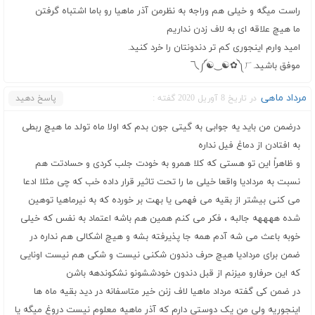
راست میگه و خیلی هم وراجه به نظرمن آذر ماهیا رو باما اشتباه گرفتن
ما هیچ علاقه ای به لاف زدن نداریم
امید وارم اینجوری کم تر دندونتان را خرد کنید.
موفق باشید.⁦乁༼☯‿☯✿༽ㄏ⁩
مرداد ماهی
در تاریخ 8 آوریل 2020 گفته :
پاسخ دهید
درضمن من باید یه جوابی به گیتی جون بدم که اولا ماه تولد ما هیچ ربطی
به افتادن از دماغ فیل نداره
و ظاهراً این تو هستی که کلا همرو به خودت جلب کردی و حسادتت هم
نسبت به مردادیا واقعا خیلی ما را تحت تاثیر قرار داده خب که چی مثلا ادعا
می کنی بیشتر از بقیه می فهمی یا بهت بر خورده که به نیرماهیا توهین
شده ههههه جالبه ، فکر می کنم همین هم باشه اعتماد به نفس که خیلی
خوبه باعث می شه آدم همه جا پذیرفته بشه و هیچ اشکالی هم نداره در
ضمن برای مردادیا هیچ حرف دندون شکنی نیست و شکی هم نیست اونایی
که این حرفارو میزنم از قبل دندون خودششونو نشکوندهه باشن
در ضمن کی گفته مرداد ماهیا لاف زنن خیر متاسفانه در دید بقیه ماه ها
اینجوریه ولی من یک دوستی دارم که آذر ماهیه معلوم نیست دروغ میگه یا