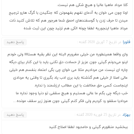
کلا مرداد ماهیا عالیا و هیچ شکی هم نیست.
اونا چون می خوان به آدمای نفهم بفهمونن که جنگیدن با گرگ هارو ترجیح
میدن تا حرف زدن با گوسفندهای احمق شما هرجور هم که تلاش کنید ذات
مرداد ماهیا اینجوریه لطفا چونه الکی هم نزنید چون این ثبت شده
فلورا
در تاریخ 7 آوریل 2020 گفته :
پاسخ دهید
وای واقعا همینطوره من خیلی مغرورم البته این نظر بقیه هستاااا ولی خودم
اینو می‌دونم گیتی جون عزیز از حسادت دق نکنی باید با این کنار بیای دیگه
چاره ای نیست من مردادیم مثلا می خوای چی بگی اعتماد بنفسم هم خیلی
عالی اصلا از خیلی هم گذشته باید بری ادب یاد بگیری تا وقتی یه مردادی
اینجاست کسی حق مخالفت با این مطالب ارزشمند را نداره.
خب دیگه چی بگم ما عالی هستیم و هیچ سقفی تو دنیا وجود نداره ما
مردادیا سقفو رد کردیم ولی فکر کنم گیتی جون هنوز زیر سقف مونده…
بهزاد
در تاریخ 25 فوریه 2020 گفته :
پاسخ دهید
ببخشید منظورم گیتی و حامدبود لطفا اصلاح کنید