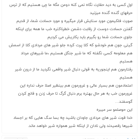
اول کسی به دید حقارت نگاه نمی کنه دومن مگه ما چی هستیم که از ترس
حرفهای گنده گنده میزنید
صورت فلکیمون مورد ستایش قرار میگیره و مورد حسادت شما، از قدیم
گفتن حسادت دوست از رقابت دشمن خطرناکتره خب ما همه برای اینکه
جلوی حسادت شما رو بگیرم باید یکاریش می کردیم
گیتی جون هم خودشو که کلا پرت کرده جلو شیر های مردادی کلا از اسمش
هم معلومه کسی نگفته که ما شیر جنگل هستیم ،ما شیرهای مرداد
هستیم.
رفتارمون هم اینجوریه به قولی دنبال شیر واقعی نگردید ما از درون شیر
هستیم.
اعتمادمون هم بسیار عالی و غرورمون هم بینظیر اصلا حرف نداره این
غرورمون خب به هر حال بهتره برم دنبال گرگ تا حرف زدن و قانع کردن
گوسفند…
این حوصلمو سر میبره
خدا قوت شیر های مردادی جاودان باشید چه بسا سگ هایی که بر اجساد
شیرها رقصیدند ولی نادان از اینکه شیر همواره شیر خواهد ماند.