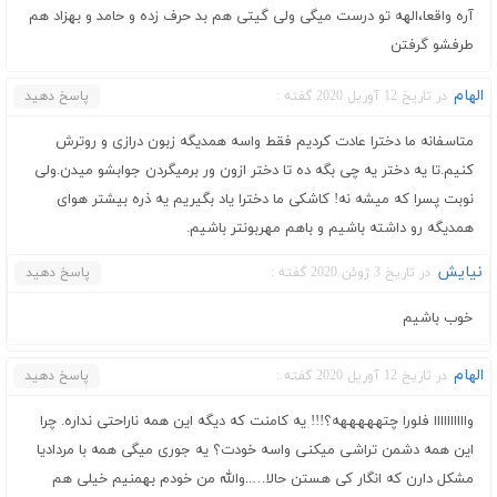
آره واقعا،الهه تو درست میگی ولی گیتی هم بد حرف زده و حامد و بهزاد هم
طرفشو گرفتن
الهام
در تاریخ 12 آوریل 2020 گفته :
پاسخ دهید
متاسفانه ما دخترا عادت کردیم فقط واسه همدیگه زبون درازی و روترش
کنیم.تا یه دختر یه چی بگه ده تا دختر ازون ور برمیگردن جوابشو میدن.ولی
نوبت پسرا که میشه نه! کاشکی ما دخترا یاد بگیریم یه ذره بیشتر هوای
همدیگه رو داشته باشیم و باهم مهربونتر باشیم.
نیایش
در تاریخ 3 ژوئن 2020 گفته :
پاسخ دهید
خوب باشیم
الهام
در تاریخ 12 آوریل 2020 گفته :
پاسخ دهید
واااااااااا فلورا چتهههههه؟!!! یه کامنت که دیگه این همه ناراحتی نداره. چرا
این همه دشمن تراشی میکنی واسه خودت؟ یه جوری میگی همه با مردادیا
مشکل دارن که انگار کی هستن حالا…..والله من خودم بهمنیم خیلی هم