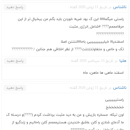
ناشناس
در تاریخ 11 ژوئن 2020 گفته :
پاسخ دهید
راستی میگماااااا این ک بود ضربه خوردن باید بگم من بیخیال تر از این
حرفامممم???? #شامل_انرژی_مثبت
????????????????
اسفندیااا خیلییییییییی باحاااالننننن اصلا
تک و خاص و متفاوتتتتتت???? از نظر اخلاقی هم جذابن /:????????????
هلیا
در تاریخ 13 سپتامبر 2020 گفته :
پاسخ دهید
اسفند ماهی ها ماهن، ماه
ناشناس
در تاریخ 11 ژوئن 2020 گفته :
پاسخ دهید
راستیییییی
خخخخخخخ
اون تیکه. مسخره بازیش و من به دید مثبت برداشت کردم (????)و درسته ک
ما آدمای شادی و کلن عاشق خندیدن هستیمممم کلن باحالیم و زندگیو از
حالت یکنواختی در آوردیم????????