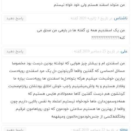
من متولد اسفند هستم ولی خود خواه نیستم
ناشناس
در تاریخ 3 ژانویه 2020 گفته :
پاسخ دهید
من یک اسفندیم همه ی گفته ها در بارهی من صدق می
کنه????????????????
علی
در تاریخ 25 دسامبر 2019 گفته :
پاسخ دهید
من اسفندی ام و بیشتر چیز هوایی که نوشته بودین درست بود مخصوصا
مسائل احساسی که گفتین واقعا اگر‌یتونین‌ دل یک مرد اسفندی رو‌یه‌دست
بیارین خوشبخت میشیم هر‌که بتونه‌دل‌ما اسفندی ها رو‌یه‌دست بیاره ما
وفادار هستیم و به واش‌میشینیم راجب خوش اخلاق بودنشان رو‌ارام‌صحبت
کردنشون هم‌ درست گفتین کاها معمولاادم هایس هستیم که
همه‌دوسمون‌دارن ماها خودخواه نیستیم اعتماد به نفس بالایی داریم چون
واقعا از بهترین ها هستیم سلامتی خودمون که توی رویاهامون غرقیم
و‌فثگقط‌کسی از جنس‌خودمون‌حالمون‌ و‌میفهمه
sima
در تاریخ 22 دسامبر 2019 گفته :
پاسخ دهید