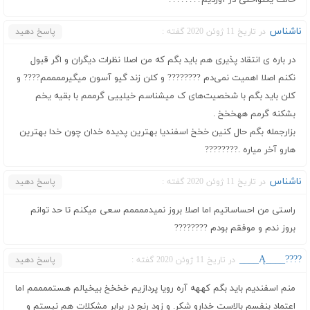
ناشناس
در تاریخ 11 ژوئن 2020 گفته :
پاسخ دهید
در باره ی انتقاد پذیری هم باید بگم که من اصلا نظرات دیگران و اگر قبول
نکنم اصلا اهمیت نمی‌دم ???????? و کلن زند گیو آسون میگیرممممم???? و
کلن باید بگم با شخصیت‌های ک میشناسم خیلییی گرممم با بقیه یخم
بشکنه گرمم ههخخخ .
بزارجمله بگم حال کنین خخخ اسفندیا بهترین پدیده خدان چون خدا بهترین
هارو آخر میاره .????????
ناشناس
در تاریخ 11 ژوئن 2020 گفته :
پاسخ دهید
راستی من احساساتیم اما اصلا بروز نمیدممممم سعی میکنم تا حد توانم
بروز ندم و موفقم بودم ????????
????____Ą____
در تاریخ 11 ژوئن 2020 گفته :
پاسخ دهید
منم اسفندیم باید بگم کههه آره رویا پردازیم خخخخ بیخیالم هستممممم اما
اعتماد بنفسم بالاست خدارو شکر. و زود رنج در برابر مشکلات هم نیستم و