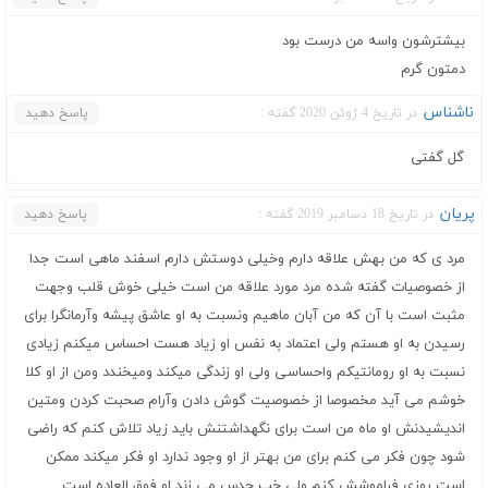
بیشترشون واسه من درست بود
دمتون گرم
ناشناس
در تاریخ 4 ژوئن 2020 گفته :
پاسخ دهید
گل گفتی
پریان
در تاریخ 18 دسامبر 2019 گفته :
پاسخ دهید
مرد ی که من بهش علاقه دارم وخیلی دوستش دارم اسفند ماهی است جدا
از خصوصیات گفته شده مرد مورد علاقه من است خیلی خوش قلب وجهت
مثبت است با آن که من آبان ماهیم ونسبت به او عاشق پیشه وآرمانگرا برای
رسیدن به او هستم ولی اعتماد به نفس او زیاد هست احساس میکنم زیادی
نسبت به او رومانتیکم واحساسی ولی او زندگی میکند ومیخندد ومن از او کلا
خوشم می آید مخصوصا از خصوصیت گوش دادن وآرام صحبت کردن ومتین
اندیشیدنش او ماه من است برای نگهداشتنش باید زیاد تلاش کنم که راضی
شود چون فکر می کنم برای من بهتر از او وجود ندارد او فکر میکند ممکن
است روزی فراموشش کنم ولی خب حدس می زند او فوق العاده است