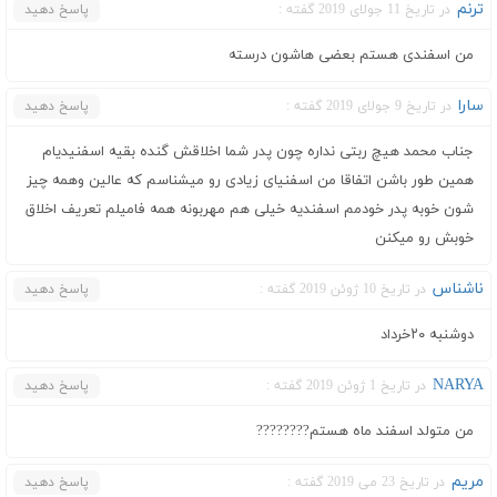
ترنم
در تاریخ 11 جولای 2019 گفته :
پاسخ دهید
من اسفندی هستم بعضی هاشون درسته
سارا
در تاریخ 9 جولای 2019 گفته :
پاسخ دهید
جناب محمد هیچ ربتی نداره چون پدر شما اخلاقش گنده بقیه اسفنیدیام
همین طور باشن اتفاقا من اسفنیای زیادی رو میشناسم که عالین وه‍مه چیز
شون خوبه پدر خودمم اسفندیه خیلی هم مهربونه همه فامیلم تعریف اخلاق
خوبش رو میکنن
ناشناس
در تاریخ 10 ژوئن 2019 گفته :
پاسخ دهید
دوشنبه ۲۰خرداد
NARYA
در تاریخ 1 ژوئن 2019 گفته :
پاسخ دهید
من متولد اسفند ماه هستم????????
مریم
در تاریخ 23 می 2019 گفته :
پاسخ دهید