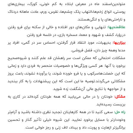
متولدین‌اسفند ماه‌ در معرض‌ ابتلاء به‌ کم‌ خونی‌، کورک‌، بیماری‌های‌
پوستی‌، انواع‌ زخم‌ها،التهاب‌ پلک‌ چشم‌ها، نقرس‌، ورم‌، عادت‌ ماهانه‌ دردناک‌
و ناراحتی‌های‌ پا و لنگی‌هستند.
علاقمندیها:
تنهایی‌ و مکان‌های‌ دور افتاده‌ و خالی‌ از سکنه‌ برای‌ فرو رفتن‌
دررؤیا، کشف‌ و شهود و معما، مسخره‌ بازی‌، در خلسه‌ فرو رفتن‌.
بیزاریها:
بدیهیات‌، مورد انتقاد قرار گرفتن‌، احساس‌ سر در گمی‌، افراد پر
مدعا وهمه‌ چیز دان‌، فضل‌ فروشی‌.
مشکلات‌ احتمالی‌ که‌ ممکن‌ است‌ سر راهشان‌ قد علم‌ کنند و شیوه‌صحیح‌
برخورد با آنها: هر کسی‌ ویژگی‌ها و خصوصیات‌ منحصر به‌ فردی‌ دارد و زمانی‌
که‌ این‌ خصلت‌هاسرکوب‌ و یا فرو خورده‌ شوند، یا برآورده‌ نشوند، باعث‌ بروز
مشکلاتی‌ می‌گردند.توصیه‌ ما این‌ است‌ که‌ این‌ پیشنهادات‌ را به‌ کار ببندید
و از مواجهه‌ با نتایج‌ عالی‌ آن‌شگفت‌ زده‌ شوید.
مشکل‌:
خودتان‌ را در حالی‌ می‌یابید که‌ همه‌ طردتان‌ کرده‌اند در کاری‌ به‌
بن‌بست‌ رسیده‌اید.
راه‌ حل‌:
سعی‌ کنید تا در همه‌ کارهایتان‌ تجدید نظری‌ داشته‌ باشید و آرام‌تر
وخوددارتر با مسایل‌ برخورد نمایید. این‌ شیوه‌ خیلی‌ تأثیر گذار و تحسین‌
برانگیزتر ازهارت‌ و پورت‌، داد و بیداد، لاف‌ زنی‌ و رجز خوانی‌ است‌.