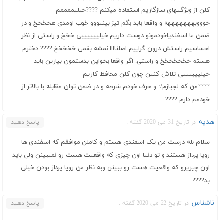
کلن از ویژگیهای سازگاریم استفاده میکنم ????خیلیممممم
خوووبهههههههه و واقعا باید بگم تیز بینیووو خوب اومدی هخخخخ و در
ضمن ما اسفندیاخودمونو دوست داریم خیلییییییی خخخ و راستی از نظر
احساسیم راستش درون گراییم اصلناااا نمشه بفمی خخخخخ ???? دخترم
هستم خخخخخخخ و راستی. اگر واقعا بخواین بدستمون بیارین باید
خیلییییییی تلاش کنین چون کلن محافظ کاریم
????من که لجبازم/: و حرف خودم شرطه و در ضمن توان مقابله با بالاتر از
خودمم دارم ????
هدیه
در تاریخ 31 می 2020 گفته :
پاسخ دهید
سلام بله درست من یک اسفندی هستم و کاملن موافقم که اسفندی ها
رویا پرداز هستند و تو دنیا اون چیزی که واقعیت هست رو نمیبینن ولی باید
اون چیزیرو که واقعیت هست رو ببینن وبه نظر من رویا پرداز بودن خیلی
بد????
ناشناس
در تاریخ 22 می 2020 گفته :
پاسخ دهید