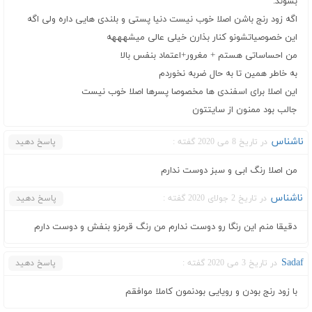
بشوند.
اگه زود رنج باشن اصلا خوب نیست دنیا پستی و بلندی هایی داره ولی اگه
این خصوصیاتشونو کنار بذارن خیلی عالی میشهههه
من احساساتی هستم + مغرور+اعتماد بنفس بالا
به خاطر همین تا به حال ضربه نخوردم
این اصلا برای اسفندی ها مخصوصا پسرها اصلا خوب نیست
جالب بود ممنون از سایتتون
ناشناس
در تاریخ 8 می 2020 گفته :
پاسخ دهید
من اصلا رنگ ابی و سبز دوست ندارم
ناشناس
در تاریخ 2 جولای 2020 گفته :
پاسخ دهید
دقیقا منم این رنگا رو دوست ندارم من رنگ قرمزو بنفش و دوست دارم
Sadaf
در تاریخ 3 می 2020 گفته :
پاسخ دهید
با زود رنج بودن و رویایی بودنمون کاملا موافقم