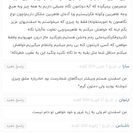
عنصرمون برمیگرده که آبه.دوتامون نگاه عمیقی داریم به همه چیز وبه هیچ
وجه ظاهربین وکوته فکرنیستیم وبا آدمای ظاهربین مشکل داریم(چون نوع
نگاهمون به امورمتفاوته).فقط یه چیزی که میخواستم به اسفندیهای عزیز
بگم اینه که خواهش میکنم به ظاهرسردوبی تفاوت ماآبانیا نگاه
نکنیدوفکرنکنیدمابی رحم وخشن هستیم.باورکنید مااز درون مهربونیم وفقط
موقعی که کسی اذیتمون کنه بی رحم میشیم وانتقام میگیریم.خواهش
میکنم حداقل شما مثل بقیه به ما نگاه نکنید ونگید این یه عقرب خطرناکه!
سارا
در تاریخ 4 مارس 2020 گفته :
پاسخ دهید
من اسفندی هستم وبیشتر دیدگاهای شمادرست بود امادرباره عشق چیزی
ننوشته بودید ولی دمتون گرم*
ارغوان
در تاریخ 22 فوریه 2020 گفته :
پاسخ دهید
من اسفندی ام ولی یه زره غرور و خود خواهی تو دلم نیست
ناشناس
در تاریخ 7 ژانویه 2020 گفته :
پاسخ دهید