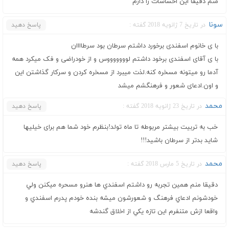
منم دقیقا این احساسات را دارم
سونا
در تاریخ 7 ژانویه 2018 گفته :
پاسخ دهید
با ی خانوم اسفندی برخورد داشتم سرطان بود سرطاااان
با ی آقای اسفندی برخود داشتم لوووووووس و از خودراضی و فک میکرد همه
آدما رو میتونه مسخره کنه.لذت میبرد از مسخره کردن و سرکار گذاشتن این
و اون.ادعای شعور و فرهنگشم میشد
محمد
در تاریخ 23 ژانویه 2018 گفته :
پاسخ دهید
خب به تربیت بیشتر مربوطه تا ماه تولد!بنظرم خود شما هم برای خیلیها
شاید بدتر از سرطان باشید!!!
محمد
در تاریخ 5 مارس 2018 گفته :
پاسخ دهید
دقيقا منم همين تجربه رو داشتم اسفندي ها هنرو مسحره ميكنن ولي
خودشونم ادعاي فرهنگ و شعورشون ميشه بنده خودم پدرم اسفندي و
واقعا ازش متنفرم اين تازه يكي از اخلاق گندشه