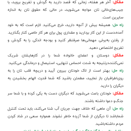
مشکل‌:
آخر هر هفته‌، زمانی‌ که‌ قصد دارید به‌ گردش‌ و تفریح‌ بروید، با
جیب‌های‌خالی‌ تان‌ مواجه‌ می‌شوید، در حالی‌ که‌ حقوق‌ تان‌ به‌ اندازه‌
سایرین‌ است‌.
راه‌ حل‌:
همیشه‌ بیش‌ از آنچه‌ دارید، خرج‌ می‌کنید. لازم‌ است‌ که‌ به‌ خود
آمده‌،دست‌ از این‌ کار بردارید و مقداری‌ پول‌ برای‌ هر کار خاصی‌ کنار بگذارید.
از رفتن‌ به‌برخی‌ مهمانی‌ها صرفنظر کنید و بودجه‌ اندکی‌ را به‌ گردش‌ و
تفریح‌ اختصاص‌ دهید.
مشکل‌:
دوستان‌ و اعضای‌ خانواده‌ شما را در کارهایشان‌ شریک‌
نمی‌کنند،درنتیجه‌ به‌ شدت‌ احساس‌ تنهایی‌، استیصال‌ و درماندگی‌ می‌کنید.
راه‌ حل‌:
بهتر است‌ از لاک‌ خودتان‌ بیرون‌ آیید و دریچه‌ قلب‌ تان‌ را به‌
روی‌اطرافیان‌ باز نمایید، مطمئن‌ باشید که‌ شما قدرت‌ الهام‌ بخشیدن‌ به‌
دیگران‌ را دارید.
مشکل‌:
خودتان‌ باعث‌ می‌شوید که‌ دیگران‌ دست‌ به‌ یکی‌ کرده‌ و با شما سر
جنگ‌و دعوا داشته‌ باشند.
راه‌ حل‌:
آن‌ ماهی‌ که‌ خلاف‌ جهت‌ جریان‌ آب‌ شنا می‌کند، باید تحت‌ کنترل‌
شماباشد تا دیگران‌ از شما آزرده‌ خاطر نشوند. همواره‌ سعی‌ در شاد کردن‌
مردم‌ داشته‌باشید.