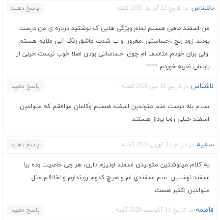
ناشناس
در تاریخ 22 آوریل 2020 گفته :
پاسخ دهید
من اسفند ماهی هستم تمام ویژگی هایی ک نوشتید درباره ی من درست
بودند. زود رنج .احساستی .مغرور .و ب شدت عاشق رنگ‌ آبی ملایم هستم
.ولی برای خودم متاسف ام چون احساساتی بودن اصلا خوب نیست خیلی از
بابتش ضربه خوردم ????
ناشناس
در تاریخ 31 می 2020 گفته :
پاسخ دهید
سلام بله درست منم متولدین اسفند هستم وکاملن موافقم که متولدین
اسفند خیلی رویا پرداز هستند
سمیه
در تاریخ 13 آوریل 2020 گفته :
پاسخ دهید
یه کلام مینوشتین متولیدن اسفند اوتیزم دارن، هر چی خاصیت بده برا
اسفند نوشتین. منم اسفندی ام و هیچ کدوم رو ندارم و اخلاقم مثل
متولدین اکتبر هست.
فاطمه
در تاریخ 11 آگوست 2020 گفته :
پاسخ دهید