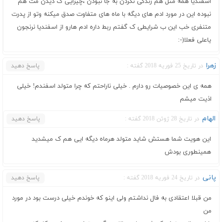
اسفندیا همه مثل هم زندگی نکردن به جا نبودن ،چیزایی ک دیدن مث هم
نبوده این در مورد ادم های دیگه با ماه های متفاوت صدق میکنه وتو از پدرت
متنفری خب این ب شرایطی ک گفتم ربط داره ادم هارو از اسفندیا نرنجون
یاعلی فعلا⁦:-)⁩
زهرا
در تاریخ 25 فوریه 2018 گفته :
پاسخ دهید
همه ی این خصوصیات رو دارم . خیلی ناراحتم که چرا متولد اسفندم! خیلی
اذیت میشم
الهام
در تاریخ 28 ژوئن 2018 گفته :
پاسخ دهید
این هویت شما هستش شاید متولد هرماه دیگه ایی هم ک میشدید
همینطوری بودش
پانی
در تاریخ 24 فوریه 2018 گفته :
پاسخ دهید
من قبلا اعتقادی به فال نداشتم ولی اینو که خوندم خیلی درست بود در مورد
من