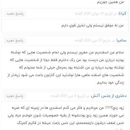
من همین جوریم
کیانا
در تاریخ 10 ژوئن 2020 گفته :
پاسخ دهید
من نه موفق نیستم ولی تخیل قوی دارم
سامیا
در تاریخ 20 می 2020 گفته :
پاسخ دهید
سلام من اسفندیم من مغرور نیستم ولی تمام شخصیت هایی که نوشته
بودید درباری من درست بود من یک دخترم فقط دوتا از شخصیت هایی که
نوشته بودید درباره ی من اشتباه بود بحرحال خیلی از شما ممنونم که
شخصیت های اسفند ماهی هارا نوشتید این کارتون باعث می شود زیادتر از
زندگی خود بدانیم.
دختری از جنس آتش
در تاریخ 9 می 2020 گفته :
پاسخ دهید
زود رنج؟!!!!! من مردادیم و فکر می کنم اسفندی ها در زمینه ای که ضربه
می خورند همین زود رنج بودنشونه از بقیه خصوصیات شون خوشم میاد ولی
حس ضعف درشون دارمممممم، این حس باعث میشه در فکرم کمرنگ