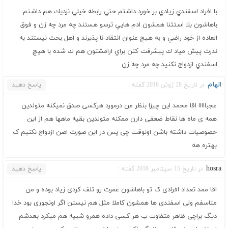
با افراد اسفندي زيادي بر خورد داشتم حتي رابطه خيلي نزديك هم داشتم
باهاشون بلا استثنا همشون ادم هايي ترسو هستند چه مرد چه زن و فوق
العاده از خود راضي و به هيچ عنوان انتقاد نا پذيرند و اهل بحث نيستند به
ندرت پيش مياد ك پيشرفت كنن براي ارامشتون هم ك شده با هيچ
اسفندي ازدواج نكنيد چه مرد چه زن
الهام
در تاریخ 28 ژوئن 2018 گفته :
پاسخ دهید
عجبااااا اقا محمد این چیزا بنظر من درمورد هرکسی صدق نمیکنه متولدین
همه ی ماه ها نقاط ضعفی دارن ممکنه متولدین بقیه ماهها هم از این
خصوصیات داشته باشن اونوقت چی پس در این صورت اصن ازدواج نکنیم ک
بهتره هه
hosra
در تاریخ 15 سپتامبر 2018 گفته :
پاسخ دهید
اقا ممد تعداد افرادی ک تو باهاشون عمرت رو تلف کردی زیاد بوده و من
متاسفم ولی اسفندی ها همشون کاملا مثل هم نیستن اگر اونجوری بود خدا
دیگ براچی ظاهر متفاوت ب هر کسی داده همرو شبیه هم میکرد بعدشم