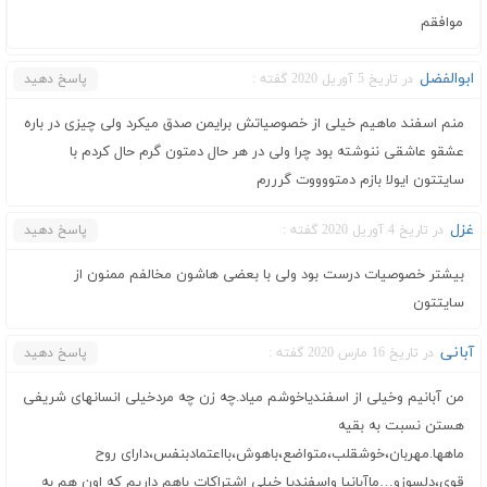
موافقم
ابوالفضل
در تاریخ 5 آوریل 2020 گفته :
پاسخ دهید
منم اسفند ماهیم خیلی از خصوصیاتش برایمن صدق میکرد ولی چیزی در باره
عشقو عاشقی ننوشته بود چرا ولی در هر حال دمتون گرم حال کردم با
سایتتون ایولا بازم دمتووووت گرررم
غزل
در تاریخ 4 آوریل 2020 گفته :
پاسخ دهید
بیشتر خصوصیات درست بود ولی با بعضی هاشون مخالفم ممنون از
سایتتون
آبانی
در تاریخ 16 مارس 2020 گفته :
پاسخ دهید
من آبانیم وخیلی از اسفندیاخوشم میاد.چه زن چه مردخیلی انسانهای شریفی
هستن نسبت به بقیه
ماهها.مهربان،خوشقلب،متواضع،باهوش،بااعتمادبنفس،دارای روح
قوی،دلسوزو…ماآبانیا واسفندیا خیلی اشتراکات باهم داریم که اون هم به