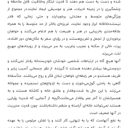
شده‌ و دست‌ به‌ دست‌ هم‌ دهند تا قدرت‌ ابتکار وخلاقیت‌ قابل‌ ملاحظه‌ و
چشمگیری‌
را در زمینه‌ ادبیات‌، هنر و موسیقی‌ ایجاد نمایند.در مجموع‌ از
ویژگی‌های‌ متوسط و معتدلی‌ برخوردارند و حتی‌ زمانی‌ که‌ قادر
نیستندخلاقانه‌ ابراز وجود نمایند، غریزه‌ای‌ بالاتر از حد متوسط را به‌ همراه‌
علاقه‌مندی‌ به‌زیبایی‌ در هنر و طبیعت‌ با هم‌ ادغام‌ می‌کنند و خواهان‌
برخورداری‌ از تجمل‌ و تفریح‌هستند و در رؤیای‌ سفر به‌ مکان‌های‌ دور افتاده‌،
پرت‌، خالی‌ از سکنه‌ و عجیب‌ وغریب‌ به‌ سر می‌برند و از رویدادهای‌ مهیج‌
لذت‌ می‌برند.
آنها هیچ‌ گاه‌ در ارتباطات‌ شخصی‌ خودشان‌ خودپسندانه‌ رفتار نمی‌کنند و
دردوستی‌ها بیشتر دهنده‌ هستند تا گیرنده‌. از نظر جسمانی‌ آسیب‌ پذیر و
ظریف‌ هستندو در هر رابطه‌ای‌ خواهان‌ تبادل‌ فکر و روح‌ می‌باشند. متأسفانه‌
گاهی‌ به‌ راحتی‌ گول‌می‌خورند و دست‌ به‌ ازدواج‌های‌ نسنجیده‌ و عجولانه‌
می‌زنند. با این‌ حال‌ به‌ شدت‌وفادار و عاشق‌ خانه‌ و کاشانه‌ هستند و به‌
همسرانشان‌ تا آخر عمر وفادار می‌مانند،اگرچه‌ از آنجایی‌ که‌ شدیدا رؤیایی‌
هستند نمی‌توانند خانه‌ای‌ آراسته‌ و منظم‌ داشته‌باشند. چون‌ قدرت‌ مدیریت‌
در آنها ضعیف‌ است‌.
به‌ نفع‌ آنهاست‌ که‌ یا به‌ تنهایی‌ کار کنند و یا نقش‌ مرئوس‌ را به‌ عهده‌
بگیرند. از آنجایی‌که‌ همیشه‌ نگران‌ اداره‌ یک‌ بخش‌ هستند، نمی‌توانند زیر