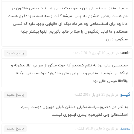
منم اسفندی هستم ولی این خصوصیات نسبی هستند. بعضی هاشون در
من هست بعضی هاشون نه. پس نمیشه گفت واسه اسفندیها دقیق هست.
حالا چه برای اسفندماهی چه هر ماه دیگه ای فالهایی وجود داره که نسبی
هستند و ما نباید زندگیمون را مبنا بر فالها بگیریم. اینها بیشتر جنبه
سرگرمی دارن.
samin
در تاریخ 10 آوریل 2019 گفته :
پاسخ دهید
خیلییییی عالی بود به نظم کساییم که چرت میگن از سر بی اطلالیشونه و
اینکه من خودم اسفندیم و تمام این متن ها درباره خودمم صدق میکنه
واقعااا مرسی عالی بود
گیسو
در تاریخ 21 آوریل 2018 گفته :
پاسخ دهید
به نظر من دختروپسراسفندخیلی عشقن خیلی مهربون دوست پسرم
اسفندعالی وبی نظیرهیچ پسری اینجوری نیست
محمد
در تاریخ 5 مارس 2018 گفته :
پاسخ دهید