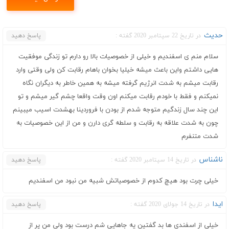
حدیث
در تاریخ 22 سپتامبر 2020 گفته :
پاسخ دهید
سلام منم ی اسفندیم و خیلی از خصوصیات بالا رو دارم تو زندگی موفقیت
هایی داشتم واین باعث میشه خیلیا بخوان باهام رقابت کن ولی وقتی وارد
رقابت میشم به شدت انرژیم گرفته میشه به همین خاطر به دیگران نگاه
نمیکنم و فقط با خودم رقابت میکنم اون وقت واقعا چشم گیر میشم و تو
این چند سال زندگیم متوجه شدم از بودن با فروردینا بهشدت اسیب میبینم
چون به شدت علاقه به رقابت و سلطه گری دارن و من از این خصوصیات به
شدت متنفرم
ناشناس
در تاریخ 14 سپتامبر 2020 گفته :
پاسخ دهید
خیلی چرت بود هیچ کدوم از خصوصیاتش شبیه من نبود من اسفندیم
ایدا
در تاریخ 14 جولای 2020 گفته :
پاسخ دهید
خیلی از اسفندی ها بد گفتین یه جاهایی شم درست بود ولی من پر از