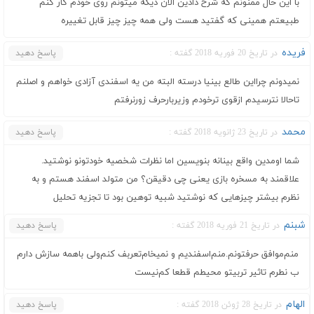
با این حال ممنونم که شرح دادین الان دیگه میتونم روی خودم کار کنم
طبیعتم همینی که گفتید هست ولی همه چیز چیز قابل تغییره
فریده
در تاریخ 20 فوریه 2018 گفته :
پاسخ دهید
نمیدونم چرااین طالع بینیا درسته البته من یه اسفندی آزادی خواهم و اصلنم
تاحالا نترسیدم ازقوی ترخودم وزیربارحرف زورنرفتم
محمد
در تاریخ 23 ژانویه 2018 گفته :
پاسخ دهید
شما اومدین واقع بینانه بنویسین اما نظرات شخصیه خودتونو نوشتید.
علاقمند به مسخره بازی یعنی چی دقیقن؟ من متولد اسفند هستم و به
نظرم بیشتر چیزهایی که نوشتید شبیه توهین بود تا تجزیه تحلیل
شبنم
در تاریخ 21 فوریه 2018 گفته :
پاسخ دهید
منم‌موافق حرفتونم.منم‌اسفندیم و نمیخام‌تعربف کنم‌ولی باهمه سازش دارم
ب نطرم تاثیر تربیتو محیطم قطعا کم‌نیست
الهام
در تاریخ 28 ژوئن 2018 گفته :
پاسخ دهید