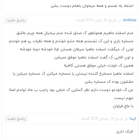
اعتماد به نفسم و همه میخوان باهام دوست بشن
mobina
در تاریخ 18 ژوئن 2020 گفته :
پاسخ دهید
منم اسفند ماهیم همونطور ک صدق شده منم بیخیال همه چیم عاشق
مسخره بازی و این ک نشستم همه متنو خوندم و همه نظرات رو هم خوندم
اونی ک میگفت اسفند ماهیا سرطان هستن اولا خودشه دوما خودشه
و اون اقایی ک گفت اسفند ماهیا موفق نمیشن
همین ک خودت خیلی موفق هستی کافیه
اسفند ماهیا مسخرخ کننده نیستن یا مسخره میکنن ک مسخره میشن یا
حقشون بوده ک مسخره بشن
من ک خودمو دوست دارم نظر کسایی ک منفی بود راجب ب ماه تولدم اصلا
مهم نیست
با ماچ فراوان
ایدا
در تاریخ 14 جولای 2020 گفته :
پاسخ دهید
لایک داری