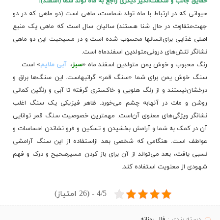
حقایق‌ جالب‌ و شگفت‌انگیز دیگری‌ راجع‌ به‌ ماه‌ تولد شما (اسفند):
حیوانی‌ که‌ در ارتباط با ماه‌ تولد شماست‌، ماهی‌ است‌ (دو ماهی‌ که‌ در دو
جهت‌متفاوت‌ در حال‌ شنا هستند) سالیان‌ سال‌ است‌ که‌ ماهی‌ یک‌ منبع‌
اصلی‌ غذایی‌ برای‌انسانها محسوب‌ شده‌ است‌ و در مسیحیت‌ این‌ دو ماهی‌
نشانگر تنش‌های‌ درونی‌متولدین‌ اسفندماه‌ است‌.
رنگ‌ محبوب‌ و خوش‌ یمن‌ متولدین‌ اسفند ماه‌ «
سبز
،
آبی‌ ملایم‌
» است‌.
سنگ‌ خوش‌ یمن‌ برای‌ شما «سنگ‌ قمر» گرانبهاست‌. این‌ سنگ‌ها براق‌ و
درخشان‌نیستند و از رنگ‌ هلویی‌ و خاکستری‌ گرفته‌ تا آبی‌ و رنگین‌ کمانی‌
روشن‌ و مات‌ در آنهابه‌ چشم‌ می‌خورد. ظاهر فیزیکی‌ یک‌ سنگ‌ اغلب‌
نشانگر ویژگی‌های‌ معنوی‌ آن‌است‌. مهمترین‌ خصوصیت‌ سنگ‌ قمر توانایی‌
آن‌ در کمک‌ به‌ شما و
آرامش‌
بخشیدن‌ و تسکین‌ و فرو نشاندن‌ احساسات‌ و
عواطف‌ است‌. هنگامی‌ که‌ شخصی‌ بعد ازاستفاده‌ از این‌ سنگ‌ آرامشی‌
نسبی‌ یافت‌، بعد می‌تواند از آن‌ برای‌ باز کردن‌ مسیرصحیح‌ و درک‌ و فهم‌
شهودی‌ از معنویت‌ استفاده‌ کند.
4/5 - (26 امتیاز)
دسته بندی :
فال روزانه