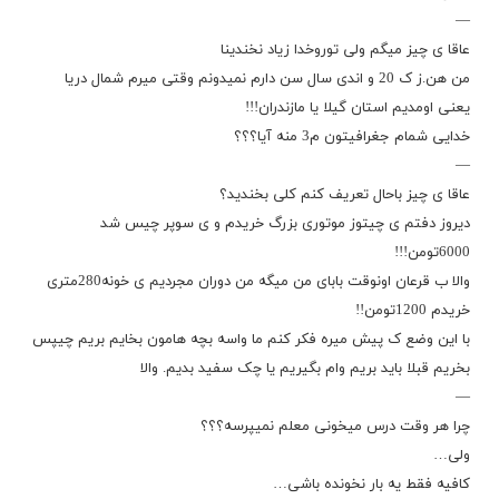
—
عاقا ی چیز میگم ولی توروخدا زیاد نخندینا
من هن.ز ک 20 و اندی سال سن دارم نمیدونم وقتی میرم شمال دریا
یعنی اومدیم استان گیلا یا مازندران!!!
خدایی شمام جغرافیتون م3 منه آیا؟؟؟
—
عاقا ی چیز باحال تعریف کنم کلی بخندید؟
دیروز دفتم ی چیتوز موتوری بزرگ خریدم و ی سوپر چیس شد
6000تومن!!!
والا ب قرعان اونوقت بابای من میگه من دوران مجردیم ی خونه280متری
خریدم 1200تومن!!
با این وضع ک پیش میره فکر کنم ما واسه بچه هامون بخایم بریم چیپس
بخریم قبلا باید بریم وام بگیریم یا چک سفید بدیم. والا
—
چرا هر وقت درس میخونی معلم نمیپرسه؟؟؟
ولی…
کافیه فقط یه بار نخونده باشی…