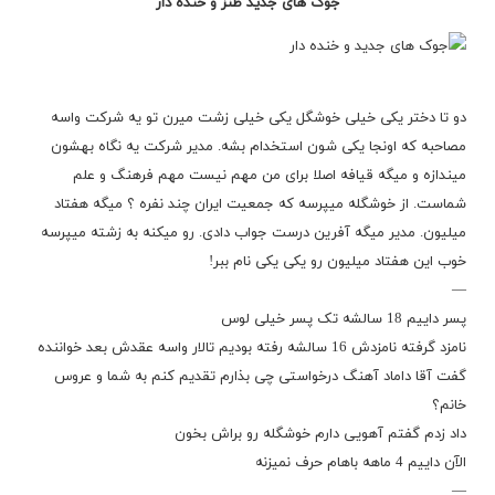
جوک های جدید طنز و خنده دار
دو تا دختر یکی خیلی خوشگل یکی خیلی زشت میرن تو یه شرکت واسه
مصاحبه که اونجا یکی شون استخدام بشه. مدیر شرکت یه نگاه بهشون
میندازه و میگه قیافه اصلا برای من مهم نیست مهم فرهنگ و علم
شماست. از خوشگله میپرسه که جمعیت ایران چند نفره ؟ میگه هفتاد
میلیون. مدیر میگه آفرین درست جواب دادی. رو میکنه به زشته میپرسه
خوب این هفتاد میلیون رو یکی یکی نام ببر!
—
پسر داییم 18 سالشه تک پسر خیلی لوس
نامزد گرفته نامزدش 16 سالشه رفته بودیم تالار واسه عقدش بعد خواننده
گفت آقا داماد آهنگ درخواستی چی بذارم تقدیم کنم به شما و عروس
خانم؟
داد زدم گفتم آهویی دارم خوشگله رو براش بخون
الآن داییم 4 ماهه باهام حرف نمیزنه
—