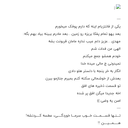
—
یکی از فانتزیام اینه که دارم پوفک میخورم
بعد یهو تمام پفکا بریزه رو زمین…بعد مادرم ببینه بیاد بهم بگه:
مهدی…عزیز دلم عیب نداره مامان قربونت بشه
الهی من فدات شم
خودم همشو جمع میکنم
نمیدونی چ حالی میده خدا
انگار به خر ینجه با دلستر هلو دادی
بعدش از خوشحالی سکته کنم بمیرم جنازمو ببرن
تو قسمت ذخیره های افق
اخه جدیدا میگن افق پر شده
اصن یه وضی:))
—
تـــنـها قســــمـــت خـــوب سرمـــا خوردگــــی، عطسه کــــردنشه!
هـــــمـــیــــن !!