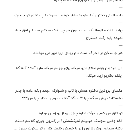
به نظر من کارشون از کارگرای معدنم سخ تره!!!
—
به سلامتی دختری که منو به خاطر خودم میخواد نه پسته ی تو جیبم:)
—
پراید با دنده اتوماتیک 28 میلیون هر چی فک میکنم میبینم افق جواب
نمیده باید رفت مستراح
—
هر جا سخن از انحراف است نام زیبای اریا مهر می درخشد
—
من میدونم بابام صلاح مارو میخاد.برای جهنم میخاد مارو آماده کنه که
اینقد بخاریو زیاد میکنه.
—
عکسای پروفایل دختره همش با تاب و شلوارکه…بعد وبکم داده با چادر
نشسته ! بهش میگم چرا ؟! میگه آخه نامحرمی! خدایا چرا من؟؟؟
—
تو اتاق من کسی جرأت نداره چیزی رو از رو زمین برداره …
آخه وختی سوسک میبینم نمیکشمش ! بزرگترین چیزی که دم دستم
باشه میذارم روش تا اون زیر با خودش خلوت کنه و تو سکوت بمیره …