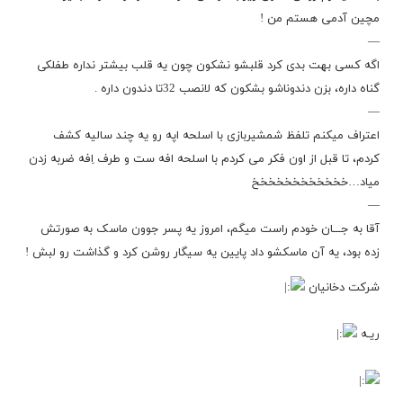
مچین آدمی هستم من !
—
اگه کسی بهت بدی کرد قلبشو نشکون چون یه قلب بیشتر نداره طفلکی
گناه داره، بزن دندوناشو بشکون که لانصب 32تا دندون داره .
—
اعتراف میکنم تلفظ شمشیربازی با اسلحه اپه رو یه چند سالیه کشف
کردم، تا قبل از اون فکر می کردم با اسلحه افه ست و طرف اِفه ضربه زدن
میاد…خخخخخخخخخخخخ
—
آقا به جـــان خودم راست میگم، امروز یه پسر جوون ماسک به صورتش
زده بود، یه آن ماسکشو داد پایین یه سیگار روشن کرد و گذاشت رو لبش !
شرکت دخانیان
ریـه