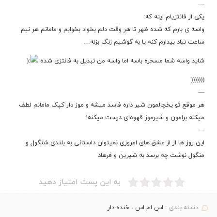
—
یکی از فانتزیام اینه که:
واسه ی بارم که شده ظهر تا هر وقت دلم بخواد بخوابم و مامانم هر نیم
ساعت نیاد بیدارم کنه یا به گوشیم زنگ بزنه…
شاید واسه شما مسخره باسه اما واسه من تبدیل به فانتزی شده
(((((((
—
هر موقع تو یخچالمون شیر داره فاسد میشه و موز دار کپک مامانم لطف
میکنه برامون و شیرموز قهوه‌ای درست میکنه!
—
این روز ها از از عشق های امروزی نمیتوان داستانی به بلندی شنگول و
منگول نوشت چه برسد به شیرین و فرهاد
به این پست امتیاز دهید
دسته بندی :
اس ام اس
،
خنده دار