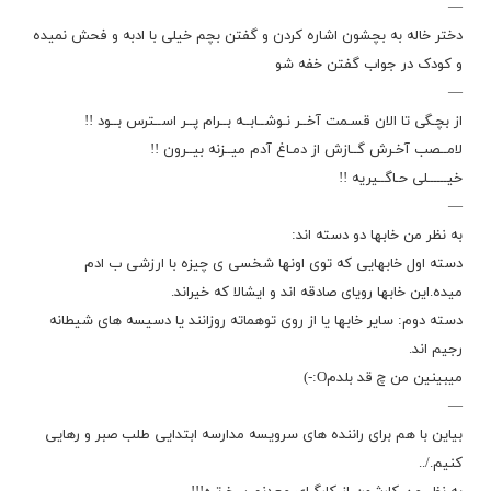
—
دختر خاله به بچشون اشاره کردن و گفتن بچم خیلی با ادبه و فحش نمیده
و کودک در جواب گفتن خفه شو
—
از بچـگی تا الان قسـمت آخــر نـوشــابــه بــرام پــر اســترس بــود !!
لامــصب آخـرش گــازش از دمـاغ آدم میــزنه بیــرون !!
خیــــــلی حـاگــیریه !!
—
به نظر من خابها دو دسته اند:
دسته اول خابهایی که توی اونها شخسی ی چیزه با ارزشی ب ادم
میده.این خابها رویای صادقه اند و ایشالا که خیراند.
دسته دوم: سایر خابها یا از روی توهماته روزانند یا دسیسه های شیطانه
رجیم اند.
میبینین من چ قد بلدمO:-)
—
بیاین با هم برای راننده های سرویسه مدارسه ابتدایی طلب صبر و رهایی
کنیم./..