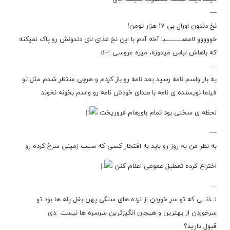
—
نخ دندون اورال بی ۱۷ هزار تومن!
خووووو لامصـــــــــــبا آخه آدم با این نخ غذای لای دندونش رو پاک نمیکنه
که باهاش لباس میدوزه،‌ میره عروسی :~d
—
یه بار واسم نامه رسید بعد نامه رو باز کردم و هرچی منتظر شدم مثل تو
فیلما نویسنده ی نامه با صدای خودش نامه رو واسم بخونه نخوند
لحظه ی سختی بود تمام باورهام فروریخت
—
به نظر من یه روز رو باید به افتخار کسی که سیب زمینی سرخ کرده رو
اختراع کرده تعطیل عمومی اعلام کنن
—
لــذتــی که تو سر خوردن از نرده های سنگی پهن بغل پله ها بود تو
سرخوردن از بهترین و هیجان انگیزترین سرسره ها نیست :دی
قبول دارید؟