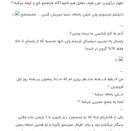
اطوار درآوردن. اون طرف مقابل هم ناخودآگاه قیافشو کج و کوله میکنه!!!
دلیلشو نمیدونم ولی خیلی باحاله، حتما تجربش کنین… خخخخخخ
—
آدم به کم شانسی ما دیده بودین؟
پارسال یه دوربین دیجیتال خریدم ولی تنها جنسیه که از پارسال تا حالا
فقط 50% گرون تر شده!
—
من فـــقطِ فـــــقـط منتــظر روزی ام که مــــاه رمضون بیـــفته روز اول
فروردین !!
خـــلی باحاله میشه !
اصلا یه وضع عجیبی میشه !!!
—
یکی از فانتزیام اینه که تو زمستون، ریز بارون، با 1 بارونی بلند وقتی
سیگار میکشم دود و بخار اطراف صورتمو بگیره و تو همین لحظه بدون