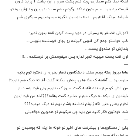
اینکه نیگا کنم سیگارمو پرت کنم پشت سرم و اون پشت 1 پراید گرون
قیمت بره هوا…منم بدون اینکه برگردم بیام سمت دوربین و لنزش بره تو
شیشه عینک آفتابیم…اصلا با همین انگیزه میخوام برم سیگاری شم…
—
آموزش غضنفر به پسرش در مورد پست کردن نامه بدون تمبر:
خب حواستو جمع کن آدرس گیرنده رو بجای فرستنده بنویس…
بندازش تو صندوق پست…
اون قت پست میبینه تمبر نداره پس میفرسدش برا فرستنده …!!!
—
عاقا دیروز رفته بودم سلف دانشگامون ناهار بخورم ی دختره ترم یکیم
جلوم بود ب آقاهه ک غذا ها رو پخش میکنه گفت آقا ته دیگ هم دارید؟
من غش کردم از خنده اقاهه گفت امروز ک نداریم ولی فردا واست از
خونمون ی تیکه ته دیگ میارم. دختره گفت واقعا؟؟؟آخه من فردا ژتون
ندارم یعنی حتی اگه ژتونم نداشته باشم بهم ته دیگ میدید؟؟؟
شما خودتون فکر کنید من باید چی میکردم تو همچین موقعیتی
—
یکی از دستاوردها و پیشرفت های اخیر تو خونه ما اینه که بوسیدن تو
فیلما دیگه صحنه محصوب نمیشه :دی