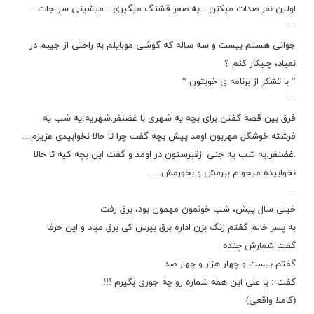
اولین نفر صدات میکنن…یه صفر قشنگ میگیری…میشینی سر جات…
—
جوانی هستم بیست و سه ساله که گوشی موبایلم به راحتی از جیبم در
نمیاد، چـیکار کنم ؟
” با تشکر از برنامه ی خوبتون “
—
فرق بین قصه گفتن برای بچه یه شهری با غضنفر.شهریه:یه شب یه
فرشته خوشگل مهربون اومد پیش بچه گفت چرا تا حالا نخوابیدی عزیزم…
.غضنفر:یه شب یه جنی ازقبرستون در اومد و گفت این بچه کیه تا حالا
نخوابیده میخوام ببرمش و بخورمش… .
—
خیلی سال پیش، شب خونمون مهمون بود، برق رفت
به پسر خالم گفتم زنگ بزن اداره برق بپرس کی برق میاد و این حرفا
گفت شمارش چنده
گفتم بیست و چهار هزار و چهار صد
گفت : یا علی این همه شماره رو چه جوری بگیرم !!!
(کاملا واقعی)