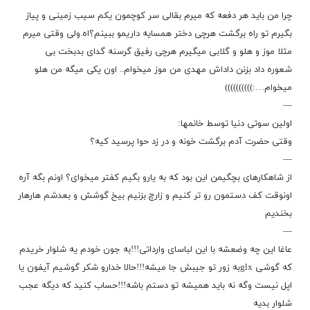
چرا من باید هر دفعه که میرم بقالی سر کوچمون یکم سیب زمینی و پیاز
بگیرم تو راه برگشت هرچی دختر همسایه داریمو ببینم؟اه.ولی وقتی میرم
مثلا موز و هلو و گلابی میگیرم هرچی رفیق گرسنه گدای بدبخت بی
شعوره داد بزنن داداش مهدی من موز میخوام.. اون یکی میگه من هلو
میخوام…:))))))))))
—
اولین سوتی دنیا توسط خانمها:
وقتی حضرت آدم برگشت خونه و در زد حوا پرسید کیه؟
—
از شاهکارهای بچگیمن این بود که به یارو بگیم کفتر میخوای؟ اونم بگه آره
اونوقت کف دستمون رو تر کنیم و زارچ بزنیم بیخ گوشش و بعدشم هارهار
بخندیم
—
عاغا این چه وضعشه با این لباسای وارداتی!!!به جون خودم یه شلوار خریدم
که گوشی glxبه زور تو جیبش جا میشه!!!حالا خدارو شکر گوشیم آیفون یا
اپل نیست وگه نه باید همیشه تو دستم باشه!!!حساب کنید که دیگه عجب
شلوار بدیه