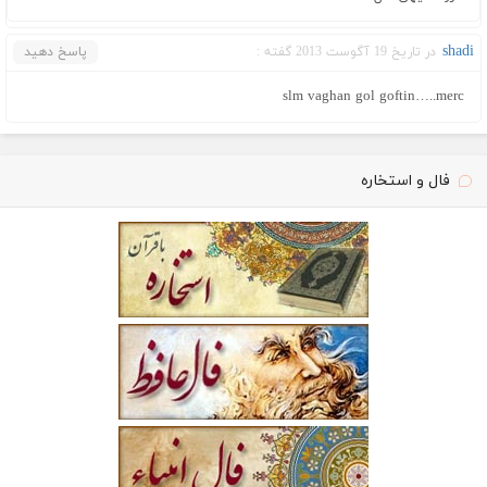
shadi
در تاریخ 19 آگوست 2013 گفته :
پاسخ دهید
slm vaghan gol goftin…..merc
فال و استخاره