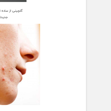
گلچینی از ساده ت
جدیدتر