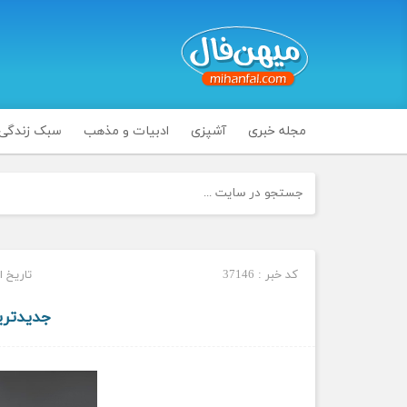
مجله خبری
آشپزی
ادبیات و مذهب
سبک زندگی
کد خبر : 37146
تاریخ انتشار 
جدیدتری