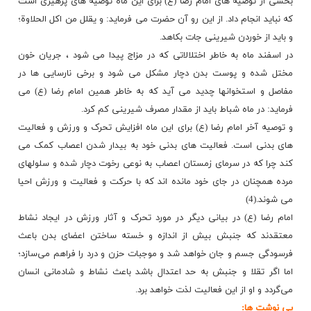
بخشی از توصیه های امام رضا (ع) برای این ماه توصیه های پرهیزی است
که نباید انجام داد. از این رو آن حضرت می فرماید: و یقلل من اکل الحلاوة؛
و باید از خوردن شیرینی جات بکاهد.
در اسفند ماه به خاطر اختلالاتی که در مزاج پیدا می شود ، جریان خون
مختل شده و پوست بدن دچار مشکل می شود و برخی نارسایی ها در
مفاصل و استخوانها چدید می آید که به خاطر همین امام رضا (ع) می
فرماید: در ماه شباط باید از مقدار مصرف شیرینى کم کرد.
و توصیه آخر امام رضا (ع) برای این ماه افزایش تحرک و ورزش و فعالیت
های بدنی است. فعالیت های بدنی خود به بیدار شدن اعصاب کمک می
کند چرا که در سرماى زمستان اعصاب به نوعی رخوت دچار شده و سلولهاى
مرده همچنان در جاى خود مانده اند که با حرکت و فعالیت و ورزش احیا
می شوند.(4)
امام رضا (ع) در بیانی دیگر در مورد تحرک و آثار ورزش در ایجاد نشاط
معتقدند که جنبش بیش از اندازه و خسته ساختن اعضای بدن باعث
فرسودگی جسم و جان خواهد شد و موجبات حزن و درد را فراهم می‌سازد؛
اما اگر تقلا و جنبش به حد اعتدال باشد باعث نشاط و شادمانی انسان
می‌گردد و او از این فعالیت لذت خواهد برد.
پی نوشت ها: