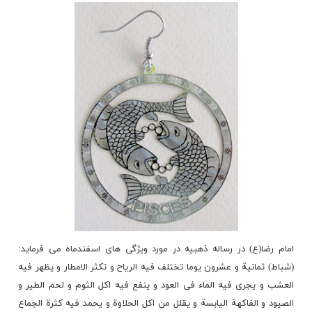
امام رضا(ع) در رساله ذهبیه در مورد ویژگی های اسفندماه می فرماید:
(شباط) ثمانیة و عشرون یوما تختلف فیه الریاح و تکثر الامطار و یظهر فیه
العشب و یجرى فیه الماء فی العود و ینفع فیه اکل الثوم و لحم الطیر و
الصیود و الفاکهة الیابسة و یقلل من اکل الحلاوة و یحمد فیه کثرة الجماع