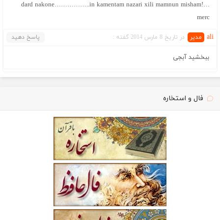
dard nakone……………..in kamentam nazari xili mamnun misham!…
merc
ali
در تاریخ 8 مارس 2014 گفته :
پاسخ دهید
ببخشید آبجی
فال و استخاره