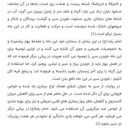
و الحرکة و الریاضة؛ شباط بیست و هشت روز است، بادها در آن مختلف
مى‏شود باران زیاد می بارد، گیاه و علف سر از زمین بیرون مى ‏آورد، آب در
شاخه‏ هاى درختان جارى مى‏شود، خوردن سیر و گوشت پرندگان و شکار و
میوه‏هاى خشک شده سودمند است و حرکت و فعالیت و کار در این ماه
بسیار نیکو است.(1)
امام رضا (ع) در این بخش از سخنان خود این ماه را مقدمه بهار برشمرده و
به خصوصیات طبیعی و جوی آن اشاره می کنند و در اولین توصیه برای
این ماه خوردن سیر را توصیه می کنند هرچند در بیانی دیگر فرموده اند که
در فصل بهار باید از خوردن پیاز و سیر و ترشی پرهیز کرد، اما استفاده از
این گیاه را برای آخر زمستان مفید دانسته و فرموده اند: و ینفع فیه اکل
الثوم ؛ خوردن سیر در این ماه نافع بدن است.
‎ در روایات از سیر به عنوان شفای هفتاد نوع بیماری یاد شده و خواص
فراوانی برای آن ذکر شده است. در حال حاضر هم از سیر برای کاهش میزان
کلسترول و کاهش خطر بروز بیماری ‌های قلبی-عروقی و نیز برای بهره مندی
از
خواص ‏
ضد میکروبی آن استفاده می ‌شود. امام رضا(ع) در بیانی دیگر
می فرماید: هر کس می خواهد بادی دامنگیر او نشود،در هر هفت روز،یک
بار سیر بخورد.(2)