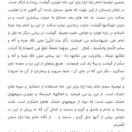
دومین توصیه امام رضا (ع) برای این ماه خوردن گوشت پرنده و شکار است.
در اواخر زمستان از این جهت که هنوز سرماى زننده آن گاهى ما را تعقیب
مى‏کند بدن نسبت به ماه هاى بعد محتاج به حرارت بیشترى است و در
میان خوراکى‏ها گوشت حرارت زیادترى تولید مى‏کند. از این رو امام رضا علیه
السلام در باره فواید و خواص مفید مصرف گوشت در بیانی دیگر به نقل از
امام على علیه‏السلام می فرمایند: ذُکِرَ عِندَ النَّبِیِّ صلى‏ الله ‏علیه و ‏آله و
سلّم اللَّحمُ وَالشَّحمُ ، فَقالَ : لَیسَ مِنهُما بَضعَةٌ تَقَعُ فِی المَعِدَةِ إلاّ أنبَتَت
مَکانَها شِفاءً ، وأخرَجَت مِن مَکانِها داءً ؛ نزد پیامبر صلى‏ الله ‏علیه و ‏آله و
سلّم از گوشت و پیهْ یاد شد. فرمودند : هیچ پاره‏اى از این دو در معده جاى
نمى‏گیرد ، مگر این که در جاى آن ، شفا مى‏روید و بیمارى‏اى از آن جا مى‏رود.(
3)
و توصیه سوم امام رضا (ع) برای این ماه استفاده از خشکبار و میوه های
خشک است. از این رو می فرماید: و الفاکهة الیابسة؛ و خوردن میوه‏هاى
خشک مفید است که مراد از میوه‏هاى خشک ظاهرا خشکبار است مانند
پسته و بادام و فندق و گردو و سنجد و امثال آن که ما پیش از این در
خواص برخی از آنها مثل گردو ، سنجد و … از نگاه امام رضا (ع) سخن
گفتیم.