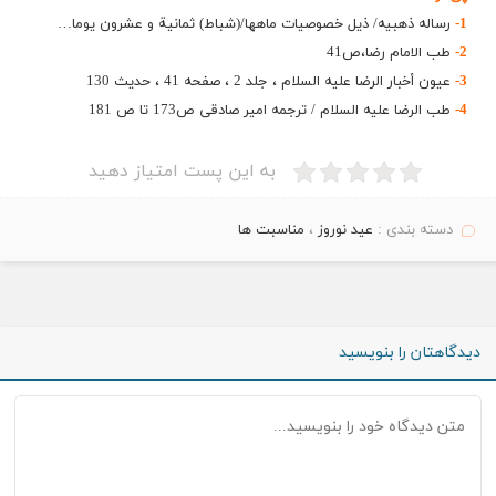
1-
رساله ذهبیه/ ذیل خصوصیات ماهها/(شباط) ثمانیة و عشرون یوما…
2-
طب الامام رضا،ص41
3-
عیون أخبار الرضا علیه ‏السلام ، جلد 2 ، صفحه 41 ، حدیث 130
4-
طب الرضا علیه السلام / ترجمه امیر صادقى ص173 تا ص 181
به این پست امتیاز دهید
دسته بندی :
عید نوروز
،
مناسبت ها
دیدگاهتان را بنویسید