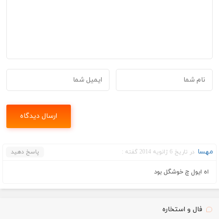
مهسا
در تاریخ 6 ژانویه 2014 گفته :
پاسخ دهید
اه ايول چ خوشگل بود
فال و استخاره