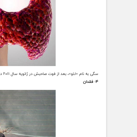
سگی به نام «لئو»، بعد از فوت صاحبش در ژانویه سال ۲۰۱۱ در اثر حادثه رانش زمین در برزیل، دو روز تمام در کنار قبر او به سر برده است.
۴- فقدان