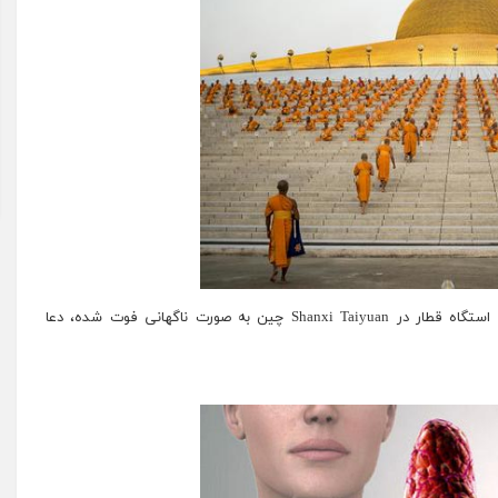
یک راهب ناشناس برای پیرمردی که در نیمکت انتظار یک استگاه قطار در Shanxi Taiyuan چین به صورت ناگهانی فوت شده، دعا