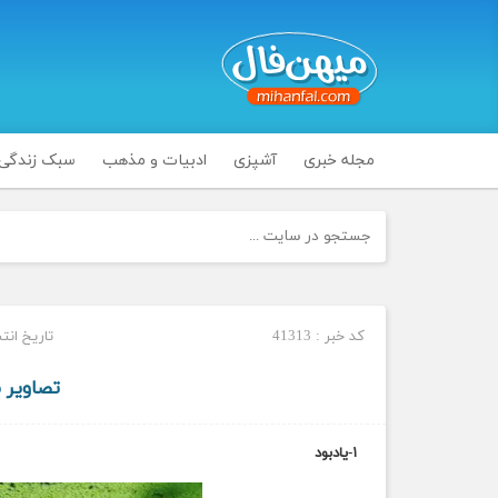
مجله خبری
آشپزی
ادبیات و مذهب
سبک زندگی
کد خبر : 41313
تاریخ انتشار : پنج
تصاویر 
۱-یادبود