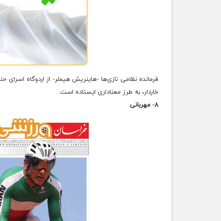
فرمانده نظامی نازی‌ها -هاینریش هیملر- از اردوگاه اسرای ح
خاردار، به طرز معناداری ایستاده است.
۸- مهربانی