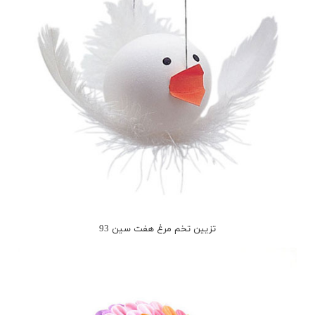
تزیین تخم مرغ هفت سین 93