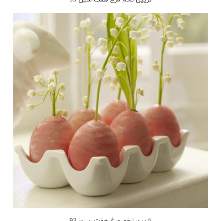
تزیین تخم مرغ هفت سین 93