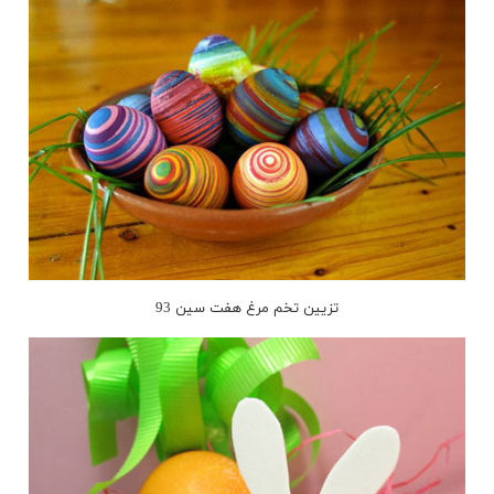
تزیین تخم مرغ هفت سین 93