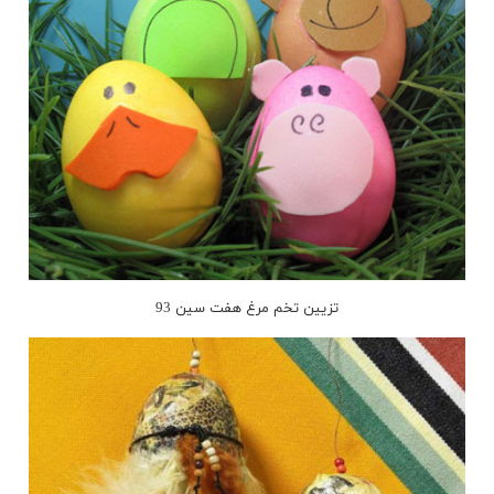
تزیین تخم مرغ هفت سین 93