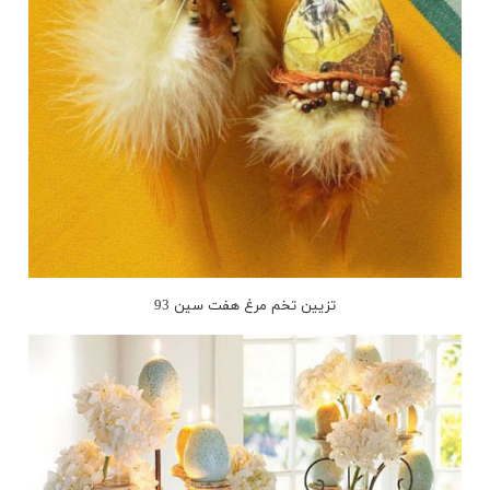
تزیین تخم مرغ هفت سین 93