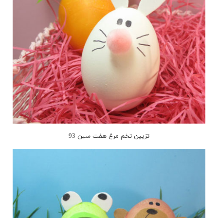
تزیین تخم مرغ هفت سین 93