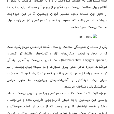
حتما شنیده‌اید که مصرف میوه‌جات تازه و به خصوص مرکبات یا کیوی و
آناناس برای سلامت پوست و پیشگیری از پیری آن مفیدند. باید بدانید که
از دلایل این مساله وجود مقادیر فراوان ویتامین C در این میوه‌جات
می‌باشد. آیا می‌دانید که مصرف ویتامین C موضعی نیز می‌تواند برای
سلامت پوست مفید باشد؟
یکی از دشمنان همیشگی سلامت پوست، اشعه فرابنفش نورخورشید است
که با ایجاد و تولید رادیکال‌های آزاد و گزینه‌های واکنش‌گر اکسیژن
(Ros=Reactive Dxygen specien) باعث تخریب پوست و آسیب به آن
می‌شوند. امروزه عامل اصلی پیری
سلول‌ها
و در نتیجه پیری پوست را نیز
تولید همین رادیکال‌های آزاد می‌دانند. ویتامین C (ال-آسکوربیک اسید) به
عنوان یک کوفاکتور و آنتی‌اکسیدان بیولوژیک به دلیل خواص
احیاکنندگی‌اش شناخته می‌شود.
امروزه ثابت شده است که مصرف موضعی ویتامینC روی پوست، سطح
پوستی این ویتامین را به میزان قابل‌توجهی افزایش داده و می‌تواند با
عوارض اشعه فرابنفش B روی پوست که از علایم آن آفتاب‌سوختگی و
قرمزی پوست است، مقابله نماید. این محافظت توسط ویتامین‌C، یک