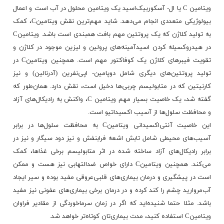
ویتامین C یا ال- آسکوربیک‌اسید یک ویتامین محلول در آب است و اعمال
بیولوژیکی متعددی انجام می‌دهد. شاید مهم‌ترین نقش ویتامینC، کمک
به تولید کلاژن که یک پروتئین مهم بافت همبندی است باشد. ویتامینC
در هیدروکسیله کردن اسیدآمینه‌های پرولین و لیزین موجود در کلاژن و
تقویت فیبرهای کلاژن یک کوفاکتور مهم است. همچنین ویتامینC در
تولید پروتئین‌های دیگری شامل دوپامین- اپی‌نفرین (آدرنالین) و نیز
کارنیتین که در
متابولیسم
چربی‌ها دخیل است، نقش دارد. همان‌طور که
گفته شد، یک خاصیت بسیار مهم ویتامین C، واکنش به رادیکال‌های آزاد
و محافظت سلول‌ها از آسیب اکسیداتیو است.
این خاصیت آنتی‌اکسیدانی ویتامینC به محافظت سلول‌‌ها در برابر
آسیب‌های محیطی شامل تابش اشعه فرابنفش و نیز دود سیگار و نیز در
برابر رادیکال‌های آزاد ساخته شده در اثر متابولیسم برخی غذاها، کمک
می‌کند. همچنین ویتامینC دارای خواص ضدالتهابی نیز هست و ممکن
است در پیشگیری و درمان بیماری‌های قلبی‌عروقی مفید بوده و سیر ایجاد
آب‌مروارید چشم را کند کرده و در درمان برخی بیماری‌های عفونی نیز مفید
باشد. مثلا حتما شنیده‌اید که اگر در زمان سرماخوردگی از مقادیر فراوان
ویتامینC استفاده کنید، مدت بیماری‌تان کوتاه‌تر خواهد شد.