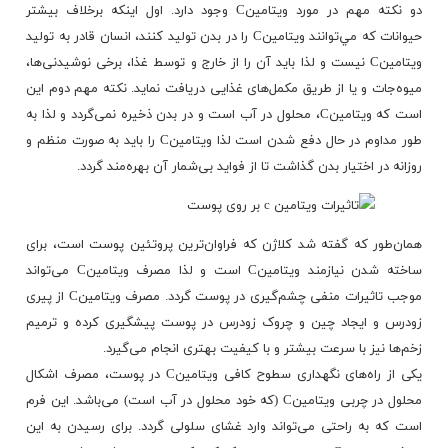
دو نکته مهم در مورد ویتامینC وجود دارد. اول اینکه برخلاف بیشتر
حیوانات که مي‌توانند ویتامینC را در بدن تولید کنند، انسان قادر به تولید
ویتامینC نیست و لذا باید آن را از خارج و توسط غذا، برخی نوشیدنی‌ها،
میوه‌جات و یا از طریق مکمل‌های غذایی دریافت نماید. نکته مهم دوم این
است که ویتامینC، محلول در آب است و در بدن ذخیره نمی‌گردد و لذا به
طور مداوم در حال دفع شدن است لذا ویتامینC را باید به صورت منظم و
روزانه در اختیار بدن گذاشت تا از فواید بی‌شمار آن بهره‌مند گردد.
همان‌طور که گفته شد کلاژن که فراوا‌ن‌ترین پروتئین پوست است، برای
ساخته شدن نیازمند ویتامین‌C است و لذا مصرف ویتامین‌C می‌تواند
موجب تاثیرات منفی چشم‌گیری در پوست گردد. مصرف ویتامینC از پیری
زودرس و ایجاد چین و چروک زودرس در پوست پیشگیری کرده و ترمیم
زخم‌ها نیز با سرعت بیشتر و با کیفیت بهتری انجام می‌گیرد.
یکی از راه‌های نگهداری سطوح کافی ویتامینC در پوست، مصرف اشکال
محلول در چربی ویتامینC (که خود محلول در آب است) می‌باشد. این فرم
است که به راحتی می‌تواند وارد غشای سلولی گردد. برای رسیدن به این