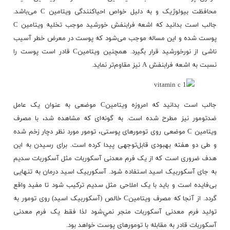
محافظت بیولوژیک و به دلیل خواص احیاکنندگی
ویتامین C
می‌باشد.
جالب است بدانید که اشعه فرابنفش خورشید موجب تخلیه ویتامین C
پوست شده و این مساله موجب می‌شود که پوست در معرض خطر آسیب
ناشی از نورخورشید قرار بگیرد. همچنین ویتامینC قادر است پوست را
نسبت به اشعه فرابنفش A نیز مقاوم‌تر نماید.
جالب است بدانید که امروزه ویتامینC موضعی به عنوان یک عامل
ضدتومور نیز مطرح شده است. به گونه‌ای که مشاهده شد، با مصرف
ویتامین C موضعی روی تومورهای پوستی، تومور مورد نظر دچار زخم شده
و طی دو هفته بهبودی قابل‌توجهی پیدا کرده است. برای رسیدن به این
هدف ضروری است که از یک فرم معدنی آسکوربات مثل آسکوربات سدیم
به جای آسکوربیک اسید استفاده شود. آسکوربیک اسید درمان به تنهایی
بی‌فایده است و باید با یک املاحی مثل سدیم ترکیب شود تا مفید واقع
گردد. از آنجا که مصرف ویتامینC خالص (آسکوربیک اسید) روی تومور به
تولید فرم معدنی آسکوربات منجر نمي‌شود لذا فقط یک فرم معدنی
آسکوربات قادر به مقابله با تومورهای پوست خواهد بود.