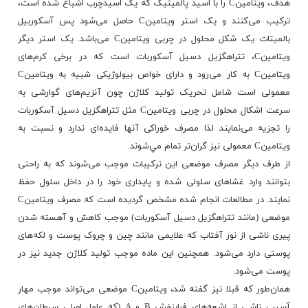
هدف، ویتامینC را با اسید پالمیتیک که یک اسیدچرب اشباع شده است،
ترکیب می‌کنند و یک استر ویتامینC حاصل می‌شود پس آسکوربیل
بالمیتات یک شکل محلول در چربی ویتامینC می‌باشد. یک استر دیگر
ویتامینC، تتراهگزیل دسیل آسکوربات است که در برخی کرم‌های
ویتامینC
به کار می‌رود و دارای خواص بیولوژیکی شبیه به ویتامینC
معمولی است شامل تحریک تولید کلاژن چون آنزیم‌های گوارشی به
سرعت اشکال محلول در چربی ویتامینC مثل تتراهگزیل دسیل آسکوربات
را تجزیه می‌نمایند لذا مصرف خوراکی آنها فایده‌ای ندارد و نسبت به
ویتامینC معمولی نیز گران‌تر تمام مي‌شوند.
از طرف دیگر مصرف موضعی این ترکیبات موجب می‌شوند که به راحتی
بتوانند وارد غشاهای سلولی شده و پایداری خود را در داخل سلول حفظ
نمایند. در مطالعات انجام شده مشخص گردیده است که مصرف ویتامینC
موضعی (مانند تتراهگزیل دسیل آسکوربات) موجب کاهش و آهسته شدن
پیری ناشی از نور آفتاب که علایمی مانند چین و چروک پوست و لکه‌های
پوستی دارد می‌شود. همچنین این ماده موجب تولید کلاژن جدید نیز در
پوست می‌شود.
همان‌طور که قبلا نیز گفته شد، ویتامینC موضعی می‌‌تواند موجب مهار
آسیب ناشی از اشعه‌های فرابنفش B و A (که عامل اصلی سرطان‌های