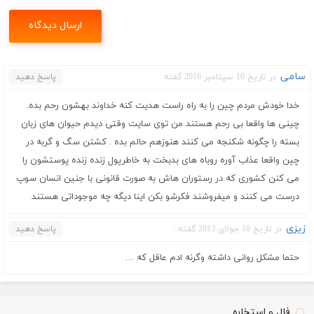
سامی
در تاریخ 10 سپتامبر 2016 گفته :
پاسخ دهید
خدا خودش مردم چین را به راه راست هدیت کنه خداوند بهشون رحم بده.
چینی ها واقعا بی رحم هستند من توی سایت وقتی دیدم حیوان های زبان
بسته را چگونه شکنجه می کنند هنوزهم حالم بده . کشتن سگ و گربه در
چین واقعا عذاب آوره روباه های بدبخت به خاطرپول زنده زنده پوستشون را
می کنن کشوری که در رستوران هاش به صورت قانونی با جنین انسان سوپ
درست می کنند و میفروشند فکرشو بکن اینا دیگه چه موجوداتی هستند
زیزی
در تاریخ 16 جولای 2013 گفته :
پاسخ دهید
حتما مشکل روانی داشته وگرنه ادم عاقل که …
فال و استخاره