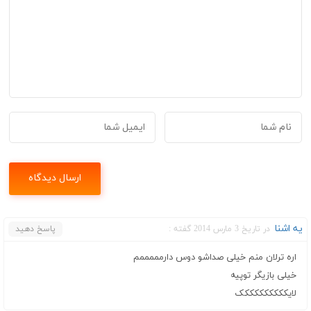
یه اشنا
در تاریخ 3 مارس 2014 گفته :
پاسخ دهید
اره ترلان منم خیلی صداشو دوس دارمممممم
خیلی بازیگر توپیه
لایکککککککککک