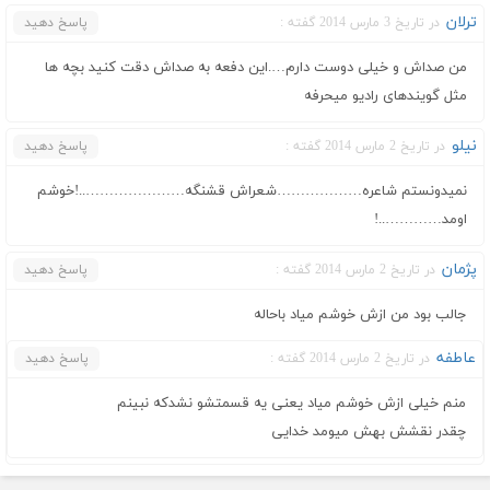
ترلان
در تاریخ 3 مارس 2014 گفته :
پاسخ دهید
من صداش و خیلی دوست دارم….این دفعه به صداش دقت کنید بچه ها
مثل گویندهای رادیو میحرفه
نیلو
در تاریخ 2 مارس 2014 گفته :
پاسخ دهید
نمیدونستم شاعره………………شعراش قشنگه…………………..!خوشم
اومد…………..!
پژمان
در تاریخ 2 مارس 2014 گفته :
پاسخ دهید
جالب بود من ازش خوشم میاد باحاله
عاطفه
در تاریخ 2 مارس 2014 گفته :
پاسخ دهید
منم خیلی ازش خوشم میاد یعنی یه قسمتشو نشدکه نبینم
چقدر نقشش بهش میومد خدایی