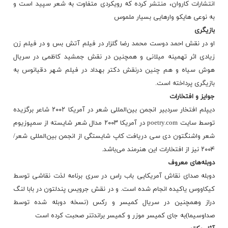
انتشارات کاروان، منتشر کرده که رویکردی متفاوت به شعر سپید است و
به نوعی هایکو وارهایی بسیار ملموس
بازیگری
او در نقش احمد دوست محمد رضا گلزار در فیلم آتش بس و در فیلم زن
زیادی اثر تهمینه میلانی و همچنین در نقش جمشید کاظمی در سریال
هوش سیاه و هم چنین درنقش دکتر بهداد در فیلم شهر دقیانوس به
بازیگری پرداخته است.
جوایز و افتخارات
دیپلم افتخار سردبیر انجمن بین‌المللی شعر در آمریکا ۲۰۰۲ شاعر برگزیده
توسط سایت poetry.com در آمریکا ۲۰۰۳ مدال شعر شایسته از سمپوزیوم
شعر واشنگتون دی سی دریافت کاپ شایستگی از انجمن بین‌المللی شعر/
۲۰۰۴ نیز از افتخارات این هنرمند می‌باشد.
دوبله‌های معروف
دوبله صدای نقاش آمریکایی باب راس در سری برنامه لذت نقاشی توسط
کیکاووس یاکیده انجام شده است. و در نقش جرویس پندلتون در بابا لنگ
دراز وهمچنین در سریال کمیسر و رکس (نسخه دوبله شده توسط
صداوسیما)به جای کمیسر موزر و کمیسر براندتنر صحبت کرده است