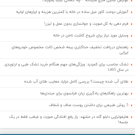
عوارض جانبی قارچ شیتاکه + چه کسانی نباید بخورند؟
آموزش دوخت کاور مبل ساده در خانه با کمترین هزینه و ابزارهای اولیه
فرم دهی به کل صورت و جوانسازی بدون عمل و لیزر!
وسایل مورد نیاز برای شروع کاشت ناخن در خانه
راهنمای دریافت تخفیف حداکثری بیمه شخص ثالث مخصوص خودروهای
ایرانی
تشک مناسب برای کمردرد: ویژگی‌های مهم هنگام خرید تشک طبی و ارتوپدی
در سال 1405
طلای آب شده چیست؟ بررسی کامل مزایا، معایب طلای آب شده
بهترین راهکارهای یادگیری زبان فرانسوی برای مبتدی‌ها
5 روش طبیعی برای داشتن پوست صاف و شفاف
هایفوتراپی دابلو گلد در مشهد: راز رفع افتادگی صورت و غبغب فقط در یک
جلسه!