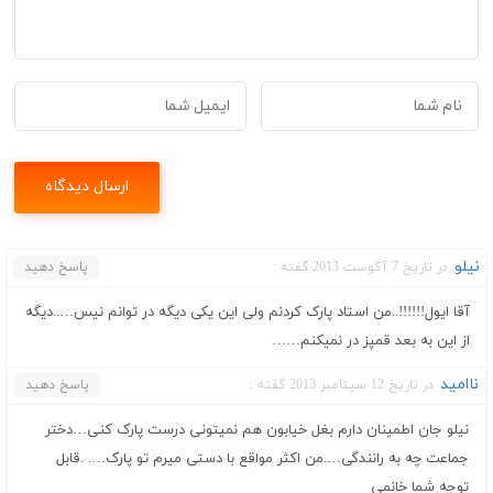
نیلو
در تاریخ 7 آگوست 2013 گفته :
پاسخ دهید
آقا ایول!!!!!!..من استاد پارک کردنم ولی این یکی دیگه در توانم نیس…..دیگه
از این به بعد قمپز در نمیکنم……
ناامید
در تاریخ 12 سپتامبر 2013 گفته :
پاسخ دهید
نیلو جان اطمینان دارم بغل خیابون هم نمیتونی درست پارک کنی…دختر
جماعت چه به رانندگی….من اکثر مواقع با دستی میرم تو پارک…. .قابل
توجه شما خانمی