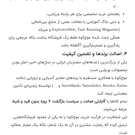
…)،
راهنمای خرید تخصصی برای هر رشته ورزشی،
و حتی بلاگ آموزشی با مقالات علمی از منابع بین‌المللی
(ExplorersWeb، Trail Running Magazine و غیره)،
همگی باعث شده موج‌کوه فقط یک فروشگاه نباشد، بلکه مرجعی برای
یادگیری و تصمیم‌گیری آگاهانه باشد.
۴. اصالت برندها و تضمین کیفیت
یکی از بزرگ‌ترین دغدغه‌های مشتریان ایرانی در سال‌های اخیر،
اصل بودن
محصولات ورزشی
است.
موج‌کوه با همکاری مستقیم با برندهای معتبر آسیایی و اروپایی (مانند
SnowHawk، Naturehike، Brooks، Kailas و …) توانسته زنجیره‌ی تأمین
مطمئنی ایجاد کند.
تمام کالاها با
گارانتی اصالت
و
سیاست بازگشت ۷ روزه بدون قید و شرط
عرضه می‌شوند.
این شفافیت در فرآیند خرید، موج‌کوه را به یکی از معدود فروشگاه‌هایی
تبدیل کرده که رضایت مشتری در آن نه یک شعار، بلکه یک معیار عملکرد
است.