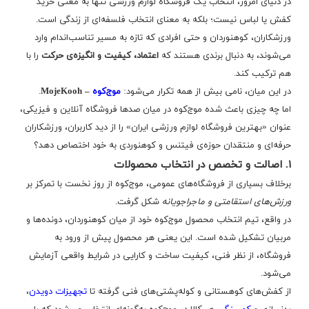
در دنیای امروز، انتخاب یک فروشگاه لوازم ورزشی تنها به معنی خرید
کفش یا لباس نیست؛ بلکه به معنای انتخاب فلسفه‌ای از زندگی است.
ورزشکاران، کوهنوردان و حتی افرادی که تازه به مسیر تناسب‌اندام وارد
می‌شوند، به دنبال برندی هستند که
اعتماد، کیفیت و انگیزه‌ی حرکت
را با
هم ترکیب کند.
در این میان، نامی بیش از همه تکرار می‌شود:
موج‌کوه
– MojeKooh
.
اما چه چیزی باعث شده موج‌کوه در میان صدها فروشگاه آنلاین و فیزیکی،
عنوان «بهترین فروشگاه لوازم ورزشی ایران» را از دید کاربران، ورزشکاران
حرفه‌ای و منتقدان حوزه‌ی فیتنس و کوهنوردی به خود اختصاص دهد؟
۱. اصالت و تخصص در انتخاب محصولات
برخلاف بسیاری از فروشگاه‌های عمومی، موج‌کوه از روز نخست با تمرکز بر
ورزش‌های استقامتی و ماجراجویانه
شکل گرفت.
در واقع، تیم انتخاب محصول موج‌کوه خود از میان کوهنوردان، دونده‌ها و
مربیان تشکیل شده است. این یعنی هر محصول پیش از ورود به
فروشگاه، از نظر فنی، کیفیت ساخت و کارایی در شرایط واقعی آزمایش
می‌شود.
از کفش‌های کوهستانی و کوله‌پشتی‌های فنی گرفته تا
تجهیزات دویدن
،