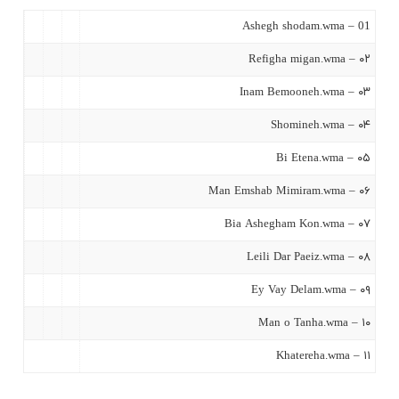
01 – Ashegh shodam.wma
۰۲ – Refigha migan.wma
۰۳ – Inam Bemooneh.wma
۰۴ – Shomineh.wma
۰۵ – Bi Etena.wma
۰۶ – Man Emshab Mimiram.wma
۰۷ – Bia Ashegham Kon.wma
۰۸ – Leili Dar Paeiz.wma
۰۹ – Ey Vay Delam.wma
۱۰ – Man o Tanha.wma
۱۱ – Khatereha.wma