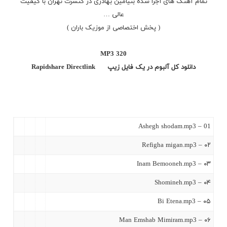
تمام آهنگ های اجرا شده بنیامین بهادری در کنسرت تهران با کیفیت
عالی …
( پخش اختصاصی از موزیک باران )
MP3 320
دانلود کل آلبوم در یک فایل زیپ
Directlink
Rapidshare
01 – Ashegh shodam.mp3
۰۲ – Refigha migan.mp3
۰۳ – Inam Bemooneh.mp3
۰۴ – Shomineh.mp3
۰۵ – Bi Etena.mp3
۰۶ – Man Emshab Mimiram.mp3