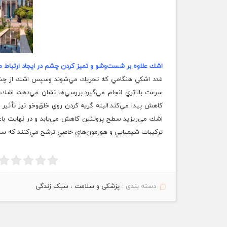
اشك علاوه بر شست‌وشو و تميز كردن چشم در ايجاد ارتباط ميا
غدد اشكي
هنگامي
كه تحريك مي‌شوند وسپس اشك از چشم‌ه
سرعت بالاتري انجام مي‌گيرد.بررسي‌ها نشان مي‌دهد، اش
كاهش پيدا مي‌كند.البته گريه كردن روي خلق‌وخو نيز تأثير 
اشك مي‌ريزيد سطح پروتئين كاهش مي‌يابد و در نهايت ب
تركيبات شيميايي و هورمون‌هاي خاصي ترشح مي‌كنند كه سبب
دسته بندی :
پزشکی و سلامت
،
سبک زندگی