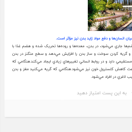
ن انسان‌ها و دفع مواد زايد بدن نيز مؤثر است.
ا جاري مي‌شود، در بدن، معده‌ها و روده‌ها تحريک شده و هضم غذا با
ك و گريه كردن سوخت و ساز بدن را افزايش مي‌دهد و سطح منگنز در بدن
مستقيمي دارد و در روابط انساني تغييرهاي زيادي ايجاد مي‌كند.هنگامي كه
اعث كاهش كلسترول خون نيز مي‌شود.هنگامي كه
گريه
مي‌كنيد مغز و بدن
 لاغري در افراد مي‌شود.
به این پست امتیاز دهید