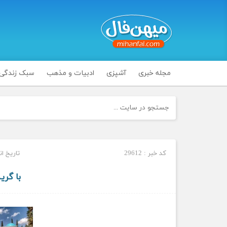
مجله خبری
آشپزی
ادبیات و مذهب
سبک زندگی
کد خبر : 29612
تاریخ انتشار :
با گری