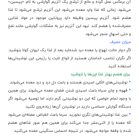
آن برعکس عمل کرده و مانع از ترشح یک آنزیم گوارشی به نام «پپسین»
می‌شود. زمانی که غذا وارد معده می‌شود این آنزیم ترشح می‌شود تا غذا
هضم شود.
آنزیم پپسین
وظیفه دارد پروتئین موجود در مواد غذایی
مصرف‌شده را هضم کند. نبود این آنزیم نیز به مشکلات گوارشی مانند نفخ
و حتی اسهال منجر می‌شود.
میزان مصرف
اگر دچار حالت تهوع یا معده درد شده‌اید بعد از غذا یک لیوان کولا بنوشید.
اگر نگران تناسب اندامتان هستید از انواع لایت یا رژیمی این نوشیدنی‌ها
استفاده کنید.
برای هضم بهتر غذا این‌ها را ننوشید
*
نوشیدنی‌های الکلی اسیدی هستند و باعث دل درد و درد معده می‌شوند.
*
قهوه و چای سیاه باعث اسیدی شدن فضای معده می‌شوند. برای همین
با وجود تمام خواصی که این دو نوشیدنی گرم دارند اما توصیه می‌شود اگر
دستگاه گوارش حساسی دارید در نوشیدن آن‌ها زیاده‌روی نکنید.
*
بین غذا نوشیدنی‌های تگری نخورید. سرما باعث انقباض عضله‌ای می‌شود
که معده را از اثنی‌عشر جدا می‌کند برای همین هم عبور غذاهای هضم
شده با وقفه مواجه می‌شود. در نتیجه احساس سنگینی معده می‌کنید.