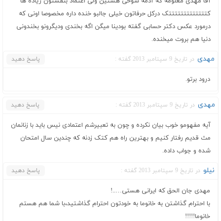
آقا مهدی معلومه که آدمه شوخی هستین ولی اعتماد بنفستون زیاده ها
کتتتتتتتتتتتتتک درکل حرفاتون خیلی جالبو خنده داره مخصوصا اونی که
درمورد عکس دکتر حسابی گفته بودینا میگن اگه بخندی ودیگرونو بخندونی
دنیا هم بروت میخنده.
مهدی
در تاریخ 9 سپتامبر 2013 گفته :
پاسخ دهید
درود برتو.
مهدی
در تاریخ 9 سپتامبر 2013 گفته :
پاسخ دهید
آیه مفهومو خوب بیان نکرده و چون به تعبیرشم اعتمادی نیس باید با زنانمان
مث قدیم رفتار کنیم و بهترین راه هم کتک زدنه که چندین سال امتحان
شده و جواب داده.
نیلو
در تاریخ 9 سپتامبر 2013 گفته :
پاسخ دهید
مهدی جان الحق که ایرانی هستی…..!
با احترام گذاشتن به خانوما به خودتون احترام گذاشتید،با شما هم هستم
خانوما!!!!!