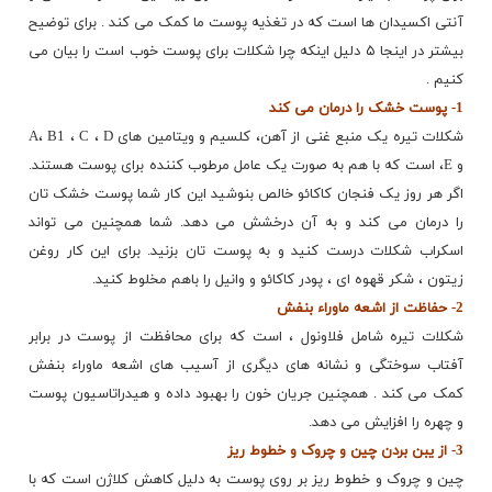
آنتی اکسیدان ها است که در تغذیه پوست ما کمک می کند . برای توضیح
بیشتر در اینجا ۵ دلیل اینکه چرا شکلات برای پوست خوب است را بیان می
کنیم .
1- پوست خشک را درمان می کند
شکلات تیره یک منبع غنی از آهن، کلسیم و ویتامین های A، B1 ، C ، D
و E، است که با هم به صورت یک عامل مرطوب کننده برای پوست هستند.
اگر هر روز یک فنجان کاکائو خالص بنوشید این کار شما پوست خشک تان
را درمان می کند و به آن درخشش می دهد. شما همچنین می تواند
اسکراب شکلات درست کنید و به پوست تان بزنید. برای این کار روغن
زیتون ، شکر قهوه ای ، پودر کاکائو و وانیل را باهم مخلوط کنید.
2- حفاظت از اشعه ماوراء بنفش
شکلات تیره شامل فلاونول ، است که برای محافظت از پوست در برابر
آفتاب سوختگی و نشانه های دیگری از آسیب های اشعه ماوراء بنفش
کمک می کند . همچنین جریان خون را بهبود داده و هیدراتاسیون پوست
و چهره را افزایش می دهد.
3- از یبن بردن چین و چروک و خطوط ریز
چین و چروک و خطوط ریز بر روی پوست به دلیل کاهش کلاژن است که با