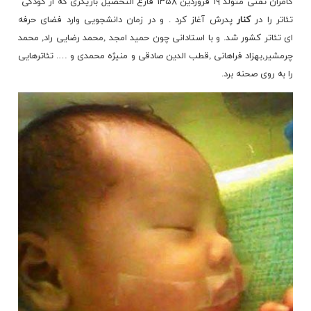
کامران تفتی متولد ۱۹ فروردین ۱۳۵۸ فارغ التحصیل بازیگری که از کودکی
تئاتر را در
کنار
پدرش آغاز کرد . و در زمان دانشجویی وارد فضای حرفه
ای تئاتر کشور شد. و با استادانی چون حمید امجد ,محمد رضایی راد, محمد
چرمشیر
,بهزاد فراهانی ,قطب الدین صادقی و منیژه محمدی و …. تئاترهایی
را به روی صحنه برد.