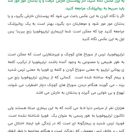
به این عکس نگاه کنید، اگر پوستتان خارش گرفت و یا بدنتان مور مور شد
باید سریعا به روانپزشک مراجعه کنید.
اگر با نگاه کردن به این عکس باعث می شود که پوستتان خارش بگیرد، و یا
بدنتان مور مور شود و موهایتان درد بگیرد، بهتر است به یک روانپزشک
مراجعه کنید چرا که ممکن است شما ازبیماری ترایپوفوبیا رنج ببرید! پس
اول به این عکس نگاه کنید.
ترایپوفوبیا، ترس از سوراخ های کوچک و غیرمتقارنی است که ممکن است
به طور طبیعی یا مصنوعی به وجود آمده باشند. ترایپفوبیا از ترکیب کلمه
ی یونانی تراپیو به معنی سوراخ کردن و کلمه ی فوبیا به معنی ترس شدید
و بیمار گونه ساخته شده است. کسانی که از بیماری
ترایپوفوبیا
رنج می
برند ، می گویند هنگام دیدن سوراخ های کوچک دچار اضطراب می شوند،
تهوع و بی خوابی می گیرند و بدنشان به خارش می افتد.
هزاران نفر از سراسر دنیا ادعا می کنند که به این بیماری مبتلا هستند ولی
تاکنون ترایپوفوبیا به طور رسمی به عنوان یک فوبیا شناخته نشده است.
فوبیا، ترس شدید و بیمارگونه ای است که در زندگی فرد ایجاد اختلال می
کند ، بر خلاف ترس معمولی که زودگذر است و هنگام مواجهه با خطر اتفاق