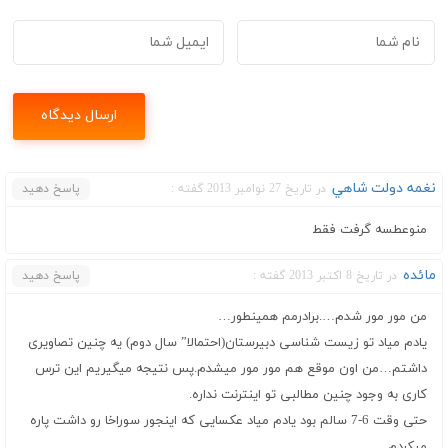
نغمه دولت شاهي
در تاریخ 27 نوامبر 2013 گفته :
پاسخ دهید
منوعطسه گرفت فقط
مائده
در تاریخ 8 اکتبر 2013 گفته :
پاسخ دهید
من مور مور شدم….برادرمم همینطور…
یادم میاد تو زیست شناسی دبیرستان(احتمالا” سال دوم) یه چنین تصاویری
داشتم…من اون موقع هم مور مور میشدم.پس نتیجه میگیریم این ترس
کاری به وجود چنین مطالبی تو اینترنت نداره.
حتی وقت 6-7 سالم بود یادم میاد عکسایی که اینجور سوراخا رو داشت پاره
میکردم…..