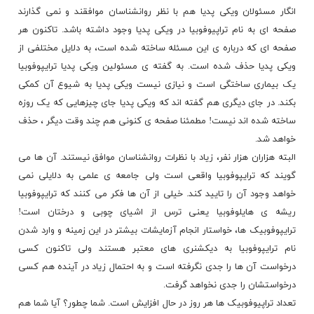
انگار مسئولان ویکی پدیا هم با نظر روانشناسان موافقند و نمی گذارند
صفحه ای به نام تراپیوفوبیا در ویکی پدیا وجود داشته باشد. تاکنون هر
صفحه ای که درباره ی این مسئله ساخته شده است، به دلایل مختلفی از
ویکی پدیا حذف شده است. به گفته ی مسئولین ویکی پدیا ترایپوفوبیا
یک
بیماری
ساختگی است و نیازی نیست ویکی پدیا به شیوع آن کمکی
بکند. در جای دیگری هم گفته اند که ویکی پدیا جای چیزهایی که یک روزه
ساخته شده اند نیست! مطمئنا صفحه ی کنونی هم چند وقت دیگر ، حذف
خواهد شد.
البته هزاران هزار نفر، زیاد با نظرات روانشناسان موافق نیستند. آن ها می
گویند که ترایپوفوبیا واقعی است ولی جامعه ی علمی به دلایلی نمی
خواهد وجود آن را تایید کند. خیلی از آن ها فکر می کنند که ترایپوفوبیا
ریشه ی هایلوفوبیا یعنی ترس از اشیای چوبی و درختان است!
ترایپوفوبیک ها، خواستار انجام آزمایشات بیشتر در این زمینه و وارد شدن
نام
ترایپوفوبیا
به دیکشنری های معتبر هستند ولی تاکنون کسی
درخواست آن ها را جدی نگرفته است و به احتمال زیاد در آینده هم کسی
درخواستشان را جدی نخواهد گرفت.
تعداد تراپیوفوبیک ها هر روز در حال افزایش است. شما چطور؟ آیا شما هم