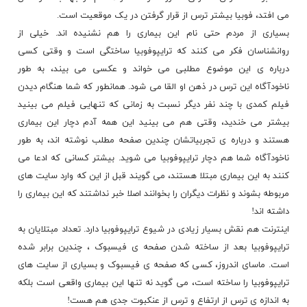
می افتد، فوبیا بیشتر ترس از قرار گرفتن در یک موقعیت است.
بسیاری از مردم حتی نام این بیماری را هم نشنیده اند. خیلی از
روانشناسان فکر می کنند که ترایپوفوبیا ساختگی است و وقتی کسی
درباره ی این موضوع مطلبی می خواند و عکسی می بیند، به طور
ناخودآگاه این ترس در ذهن او القا می شود. همانطور که شما هنگام دیدن
فیلم کمدی با چند نفر دیگر نسبت به زمانی که تنهایی فیلم می بینید
بیشتر می خندید، وقتی هم می بینید این همه آدم دچار این بیماری
هستند و درباره ی تجربیاتشان چندین صفحه مطلب نوشته اند، به طور
ناخودآگاه شما هم دچار ترایپوفوبیا می شوید. بیشتر کسانی که ادعا می
کنند به این بیماری مبتلا هستند، می گویند قبل از این که وارد سایت های
مربوطه بشوند و نظرات دیگران را بخوانند اصلا خبر نداشتند که این بیماری را
داشته اند!
اینترنت هم نقش بسیار زیادی در شیوع ترایپوفوبیا دارد. تعداد مبتلایان به
ترایپوفوبیا بعد از ساخته شدن صفحه ی فیسبوک ، چندین برابر شده
است. ماسای اندروز، کسی که صفحه ی فیسبوک و بسیاری از سایت های
ترایپوفوبیا را ساخته است، می گوید نه تنها این بیماری واقعی است بلکه
به اندازه ی ترس از ارتفاع و ترس از عنکبوت جدی هم هست!