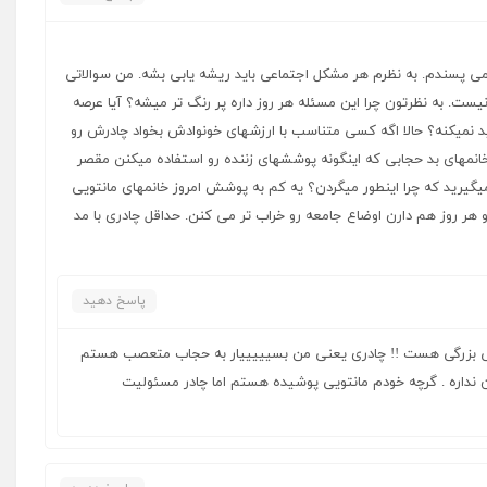
 نمی پسندم. به نظرم هر مشکل اجتماعی باید ریشه یابی بشه. من سوالاتی
ست. به نظرتون چرا این مسئله هر روز داره پر رنگ تر میشه؟ آیا عرصه
د نمیکنه؟ حالا اگه کسی متناسب با ارزشهای خونوادش بخواد چادرش رو
خانمهای بد حجابی که اینگونه پوششهای زننده رو استفاده میکنن مقصر
میگیرید که چرا اینطور میگردن؟ یه کم به پوشش امروز خانمهای مانتویی
 هر روز هم دارن اوضاع جامعه رو خراب تر می کنن. حداقل چادری با مد
پاسخ دهید
دعی بزرگی هست !! چادری یعنی من بسیییییار به حجاب متعصب هستم
ن نداره . گرچه خودم مانتویی پوشیده هستم اما چادر مسئولیت