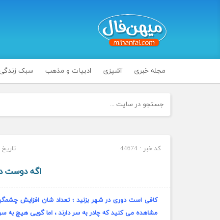
مجله خبری
آشپزی
ادبیات و مذهب
سبک زندگی
کد خبر : 44674
تاریخ انتشار
اگه دوست دا
کافی است دوری در شهر بزنید ؛ تعداد شان افزایش چشمگیری 
مشاهده می کنید که چادر به سر دارند ، اما گویی هیچ به سر ن