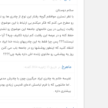
سلام دوستان
با نظر نسترن موافقم گرچه رفتار این نوع از چادری ها رو
رو مطرح می کنم که فکر میکنم بی ارتباط با این موضوع نی
رقابت زیبایی در بین خانمهای جامعه این موضوع رو تشدی
حفظ کنه و در عرصه این رقابت کم نیاره تکلیف چیه؟ آیا 
نیستند؟؟؟ پس چرا فقط به این چادریهای بنده خدا ایراد 
انتقاد کنید که اینطور پوششها رو در جامعه باب می کنن و
روز یه پوششی رو مانتوی زننده اش داره بقیه چی؟؟؟؟
ماهرخ
در تاریخ 15 ژانویه 2014 گفته :
نفیسه خانم به چادری ایراد میگیرن چون با چادرش م
. اما مانتویی که با فرم لباسش ادعای قدیس زیادی بود
بیشتری داره .