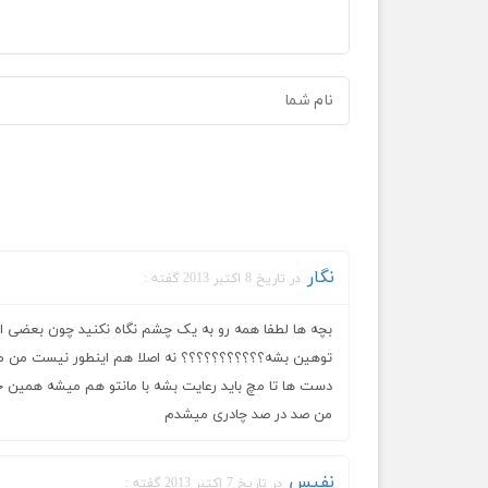
نگار
در تاریخ 8 اکتبر 2013 گفته :
بچه ها لطفا همه رو به یک چشم نگاه نکنید چون بعضی از 
توهین بشه؟؟؟؟؟؟؟؟؟؟؟ نه اصلا هم اینطور نیست من ما
دست ها تا مچ باید رعایت بشه با مانتو هم میشه همین حج
من صد در صد چادری میشدم
نفیس
در تاریخ 7 اکتبر 2013 گفته :