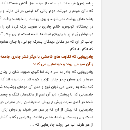
پیامبر(ص) فرمودند: دو صنف از مردم اهل آتش هستند که من آن
که باآن مردم را میزنند، دوم زنانی که لباس در تن دارند و 
(1)
باشد داخل بهشت نمی‌شوند و بوی بهشت را نخواهند یافت
در ایستگاه اتوبوس، خانم چادری با صورت بزک کرده ای را
دوطرفش
پُر از پَر یا پارچه‌ی انباشته شده است، از زیر چادر آ
جالب تر آن که در مقابل دیدگان پسرک جوانی، با چنان عش
که انگار نه انگار…
چادریهایی که تفاوت های فاحشی با دیگر قشر چادری جامعه
و آن سو می روند و خودنمایی می کنند.
چادریهایی که چادر به سر دارند اما گردی صورت شان را چن
موها را زیر همان چادر چنان تزئین کرده اند و بالا برده اند 
کند بلکه به راحتی می توان نوع و مدل آن موهای پوشیده ش
چادرهایی که با پوشش زیر آن اعم از مانتوهای تنگ و چسبا
شده در فصل سرما، بیش از پیش
صاحبانشان
را در معرض دید
چادرهایی که بیش از آن که بر سر، سر شوند بر دوش زنان
است و بی زحمت بر شانه ها می افتند، چادرهایی که با کفش 
از هر طرف آب می روند، چادرهایی که …