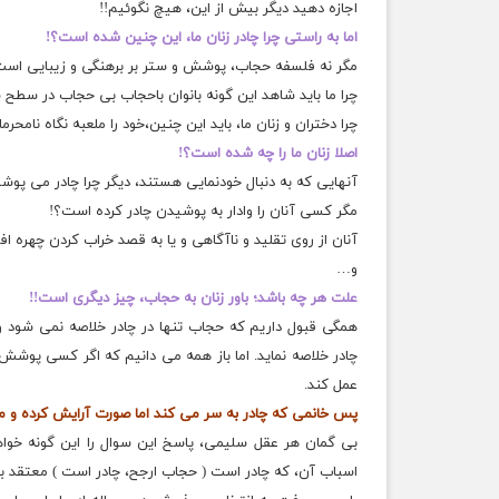
اجازه دهید دیگر بیش از این، هیچ نگوئیم!!
اما به راستی چرا چادر زنان ما، این چنین شده است؟!
مگر نه فلسفه حجاب، پوشش و ستر بر برهنگی و زیبایی است،
چرا ما باید شاهد این گونه بانوان باحجاب بی حجاب در سطح 
چرا دختران و زنان ما، باید این چنین،خود را ملعبه نگاه نامحر
اصلا زنان ما را چه شده است؟!
آنهایی که به دنبال خودنمایی هستند، دیگر چرا چادر می پوشن
مگر کسی آنان را وادار به پوشیدن چادر كرده است؟!
آنان از روی تقلید و ناآگاهی و یا به قصد خراب کردن چهره اف
و…
علت هر چه باشد؛ باور زنان به حجاب، چیز دیگری است!!
همگی قبول داریم که حجاب تنها در چادر خلاصه نمی شود
چادر خلاصه نماید. اما باز همه می دانیم که اگر کسی پوشش چ
عمل کند.
پس خانمی که چادر به سر می کند اما صورت آرایش کرده و م
بی گمان هر عقل سلیمی، پاسخ این سوال را این گونه خواهد 
اسباب آن، که چادر است ( حجاب ارجح، چادر است ) معتقد با