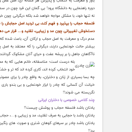
باور و معرفت به انتخاب و پذیرش هر مساله ای، اصل عمل و 
دوره راهنمایی به دانشگاه برود! بی گمان این فرد چون در
نه تنها خود، با مشکل مواجه خواهد شد بلکه دیگرانی چون خود 
فلسفه حجاب را بپذیرد و فهم کند، بی تردید اصل حجابش را نی
دستخوش تغییراتی چون مد و زیبایی، تقلید و… قرار می ده
عدم درک و معرفت به اصل حجاب و ارکان آن، باعث شده که 
بیشتر حالت خودنمایی دارند، دیگرانی را که معتقد به اصل 
ناآگاهان جاهل را بر پیشه عفت و حیای آنان مشکوک گردانند.
بله درست است؛ متاسفانه، خانم هایی که به مع
خود انتخاب کرده اند، کاری کرده اند که تر و خش
چه بسا بسیاری از زنان و دختران، به واقع چادر را برای مصون
خیانت آن کسانی که چادر را ابزار
خودنمایی
و بی بندو باری
نگریسته می شوند!!
چند کلامی خصوصی با دختران ایرانی
یادتان باشد فلسفه حجاب و پوشش چیست!!
یادتان باشد با حجابی به صرف تقلید، مد و زیبایی و…، حجاب 
یادتان باشد چادر بر سرهای کوهان شتری و صورت های رنگین 
برد!!