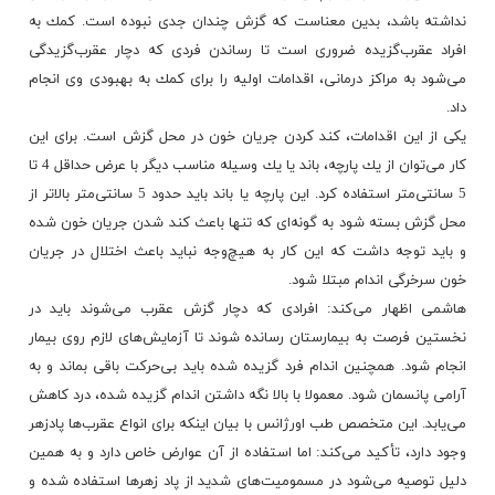
نداشته باشد، بدین معناست كه گزش چندان جدی نبوده است. كمك به
افراد عقرب‌گزیده ضروری است تا رساندن فردی كه دچار عقرب‌گزیدگی
می‌شود به مراكز درمانی، اقدامات اولیه را برای كمك به بهبودی وی انجام
داد.
یكی از این اقدامات، كند كردن جریان خون در محل گزش است. برای این
كار می‌توان از یك پارچه، باند یا یك وسیله مناسب دیگر با عرض حداقل 4 تا
5 سانتی‌متر استفاده كرد. این پارچه یا باند باید حدود 5 سانتی‌متر بالاتر از
محل گزش بسته شود به گونه‌ای كه تنها باعث كند شدن جریان خون شده
و باید توجه داشت كه این كار به هیچ‌وجه نباید باعث اختلال در جریان
خون سرخرگی اندام مبتلا شود.
هاشمی اظهار می‌كند: افرادی كه دچار گزش عقرب می‌شوند باید در
نخستین فرصت به بیمارستان رسانده شوند تا آزمایش‌های لازم روی بیمار
انجام شود. همچنین اندام فرد گزیده شده باید بی‌حركت باقی بماند و به
آرامی پانسمان شود. معمولا با بالا نگه‌ داشتن اندام گزیده شده، درد كاهش
می‌یابد. این متخصص طب اورژانس با بیان اینكه برای انواع عقرب‌ها پادزهر
وجود دارد، تأكید می‌كند: اما استفاده از آن عوارض خاص دارد و به همین
دلیل توصیه می‌شود در مسمومیت‌های شدید از پاد زهرها استفاده شده و