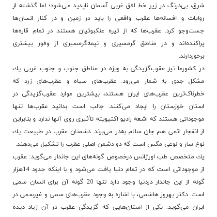
شرق، بی‌درنگ در زیر خط افق غربی آسمان ناپدید می‌شود؛ اما گذشته از
روایات و افسانه‌ها عقرب واقعی را باید در زمین و در كنار انسان‌ها
جست‌وجو كرد. عقرب‌ها كه از تیره عنكبوتیان هستند در تمام قاره‌ها
پراكنده‌اند و در مناطق گرمسیری و نیمه‌گرمسیری از وفور بیشتری
برخوردارند.
در كشورما نیز عقرب‌گزیدگی به ویژه در مناطق جنوب و جنوب غربی یك
مشكل جدی به شمار می‌رود. عقرب‌های سیاه و عقرب‌های زرد که
خطرناک‌ترین عقرب‌های ایران هستند، بیشترین موارد عقرب‌گزیدگی در
استان خوزستان را ایجاد می‌کنند. جالب است بدانید عقرب‌ها تنها
موجوداتی هستند که اشعه رادیو اکتیویته تأثیری روی آنها ندارد و بنابراین
از انفجار اتمی هم جان سالم به‌در می‌برند. دشمنان عقرب در طبیعت یك
نوع سار و نوعی مگس است كه دو دشمن اصلی عقرب را تشكیل می‌دهند.
یك متخصص طب اورژانس درخصوص گونه‌های این جاندار می‌گوید: عقرب
از موجوداتی است كه در تمام دنیا یافت می‌شود و با اینكه حدود 14هزار
گونه از این جاندار دردنیا وجود دارد تنها 20 گونه آن برای انسان سمی
است. دكتر بهروز ‌هاشمی، با اشاره به وجود عقرب‌های سمی و غیرسمی در
ایران می‌گوید: یكی از استان‌هایی كه گزیدگی عقرب در آن زیاد دیده