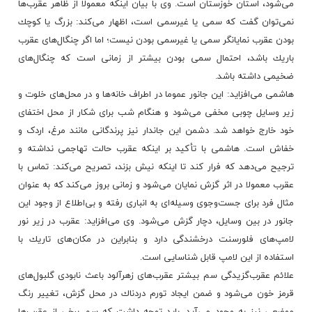
می‌شود، استان خوزستان است. وی با بیان اینكه معمولا از ظاهر عقرب‌ها
نمی‌توان گفت كه سمی یا غیرسمی است‌، اظهار می‌كند: بزرگ یا كوچك
بودن عقرب نمایانگر سمی یا غیرسمی بودن نیست؛ اما اگر چنگال‌های عقرب
باریك باشد، احتمال سمی بودن بیشتر از زمانی است كه چنگال‌های
ضخیمی داشته باشد.
هاشمی می‌افزاید: این جانور عموما در اطراف خانه‌ها و در محل‌های خلوت و
زیر وسایل چوبی مخفی می‌شود و هنگام شب برای شكار از محل اختفای
خود خارج خواهد شد. دشمن این جاندار نیز پرندگانی مانند مرغ، اردک و
خفاش است. هاشمی با تأكید بر اینكه عقرب حالت تهاجمی نداشته و
ترجیح می‌دهد که فرار کند تا اینکه نیش بزند، تصریح می‌كند: تماس با
عقرب معمولا در اثر گزش نمایان می‌شود و زمانی بروز می‌کند که به عنوان
مثال فرد برای جست‌وجوی وسیله‌ای به انباری رفته و بی‌اطلاع از وجود این
جانور در بین وسایل، دچار گزش می‌شود. وی می‌افزاید: عقرب در زیر نور
لامپ‌های فلورسنت درخشندگی دارد و بنابراین در مكان‌های تاریك با
استفاده از این لامپ قابل شناسایی است.
علائم عقرب‌گزیدگی سم بیشتر عقرب‌های زهر‌آلود باعث نابودی گلبول‌های
قرمز خون می‌شود و ضمن ایجاد تورم دردناك در محل گزش، تغییر رنگ
موضعی نیز به وجود می‌آید. باید توجه داشت كه سم برخی از عقرب‌ها