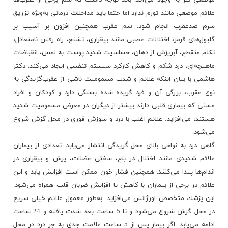
علائم موضعی مانند تورم ندارد اما حتما باید مداخلات درمانی به‌ویژه تزریق
سرم ضدعقرب انجام شود. سم عقرب همچنین افزون بر آسیب بر
گلبول‌های قرمز، اختلالات عصبی مانند بیقراری، تشنج، راه رفتن نامتعادل،
تكلم منقطع، آبریزش از دهان، حساسیت شدید پوست به لمس، انقباضات
ماهیچه‌ای، درد شكم و كاهش كاركرد سیستم تنفسی ایجاد می‌كند. دکتر‌
هاشمی با بیان اینکه علائم و شدت مسمومیت ناشی از عقرب‌گزیدگی به
نوع عقرب، بزرگی آن و فرد گزیده شده بستگی دارد و كودكان و افراد
مسنی كه بیماری قلبی دارند بیشتر از دیگران در معرض مسمومیت شدید
هستند؛ می‌افزاید: علائم اغلب با درد و سوزش فوری در محل گزش شروع
می‌شود.
گاهی درد به نواحی بالای محل گزیدگی انتشار می‌یابد. تعدادی از بیماران
علائم شدیدی مانند اختلال در بلع، سفتی عضلات، پرش و بیقراری در
اندام‌ها پیدا می‌كنند. همچنین فشار خون ممكن است افزایش یابد و این
علائم در برخی از بیماران با كاهش یا افزایش ضربان قلب همراه می‌شود.
این پزشك متخصص اورژانس می‌افزاید: به‌طور معمول علائم خیلی سریع
در محل گزش شروع می‌شود و تا 5 ساعت بعد شدت یافته و 24 ساعت
ادامه می‌یابد. اگر بیمار پس از 5 ساعت علامت جدی به جز درد در محل