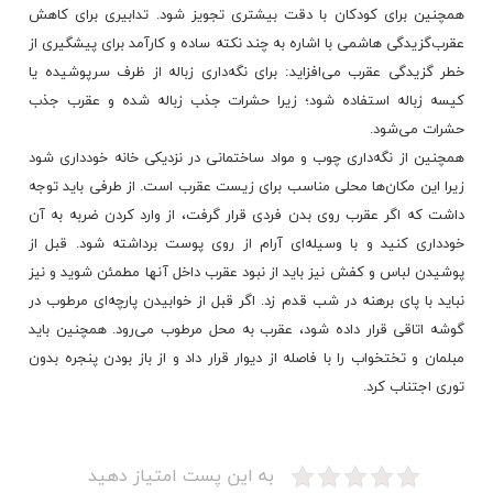
همچنین برای كودكان با دقت بیشتری تجویز شود. تدابیری برای كاهش
عقرب‌گزیدگی هاشمی با اشاره به چند نكته ساده و كارآمد برای پیشگیری از
خطر گزیدگی عقرب می‌افزاید: برای نگه‌داری زباله از ظرف سرپوشیده یا
كیسه زباله استفاده شود؛ زیرا حشرات جذب زباله شده و عقرب جذب
حشرات می‌شود.
همچنین از نگه‌داری چوب و مواد ساختمانی در نزدیكی خانه خودداری شود
زیرا این مكان‌ها محلی مناسب برای زیست عقرب است. از طرفی باید توجه
داشت كه اگر عقرب روی بدن فردی قرار گرفت، از وارد كردن ضربه به آن
خودداری کنید و با وسیله‌ای آرام از روی پوست برداشته شود. قبل از
پوشیدن لباس و كفش نیز باید از نبود عقرب داخل آنها مطمئن شوید و نیز
نباید با پای برهنه در شب قدم زد. اگر قبل از خوابیدن پارچه‌ای مرطوب در
گوشه اتاقی قرار داده شود، عقرب به محل مرطوب می‌رود. همچنین باید
مبلمان و تختخواب را با فاصله از دیوار قرار داد و از باز بودن پنجره بدون
توری اجتناب کرد.
به این پست امتیاز دهید