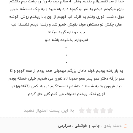
خدا از سر تقصیراتم بگذره. وقتی 4 سالم بود، یه روز رو پشت بوم داشتم
بازی میکردم. دیدم یه نفر تو کوچه داره راه میره و یه چک دستشه. خیلی
ذوق داشت. فوری رفتم یه ظرف آب آوردم از اون بالا ریختم روش. گوشه
های
چکش
تو دستش موند بقیش خمیر شد و رفت! دیدم نشسته لب
جوب و داره گریه میکنه
امیدوارم بخشیده باشه منو
•
•
•
یه بار رفته بودیم خونه مامان بزرگم مهمونی همه بودم از عمه کوچولو تا
عمو بزرگه دختر عمو پسر عمو حدودا 20 نفری می شدیم خیلی خسته بودم
نیاز فراوون به یه شیطنت داشتم تا خستگیم در بیاد کمی (3قاشق) تو
قوری نمک ریختم اعتراف می کنم کلی حال کردم
به این پست امتیاز دهید
دسته بندی :
جالب و خواندنی
،
سرگرمی