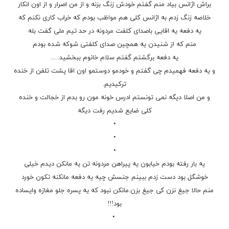
براش اژانس بیاد منم گفتم خودش زنگ بزنه و از من اصرار و از اون انکار
خلاصه زنگ زدم به اژانس کلی هم مواظب بودم که خراب کاری نکنم که
یه دفعه یه اقایی باصدای کلفت مردونه در حد تیم ملی گفت بله
منم که از شنیدن یه همچین صدای کلفتی شوکه شده بودم
یه دفعه برگشتم گفتم سلام خانوم ببخشید….
و یه دفعه فهمیدم چی گفتم و خودمو دوستمو اون اقا پشت تلفن از خنده
ترکیدیم.
و من اصلا دیگه نمی تونستم ادرس خونه مون رو بدم از خجالت و خنده
کلی ضایع شدیم رفت دیگه
•
•
•
یه بار رفته بودم خیابون یه پیراهن مردونه تن یه مانکن دیدم خیلی
خوشگل
بود دست زدم ببینم جنسش چیه یه دفعه مانکنه تکون خورد
منم حالا جیغ نزن کی جیغ بزن.مانکن نبود که یه پسره جلو مغازه وایساده
بود!!!
•