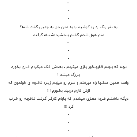
•
•
•
یه نفر زنگ زد رو گوشیم با یه لحن حق به جانبی گفت شما؟
منم هول شدم گفتم ببخشید اشتباه گرفتم
•
•
•
بچـه که بـودم قـارچـخور بـازی میکردم ، بعدش فک میکردم قـارچ بخورم
بـزرگ میشم !
واسه همین مدتـها راه میرفتم و سرم رو میزدم زیـره تاقـچه ی خونمون که
ازش قارچ دربیاد بخـورم !!!
دیگـه داشتـم ضربه مغـزی میشدم که بـابام کارگـر گـرفت تـاقچـه رو خـراب
کرد !!!
•
•
•