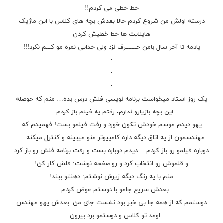
خط خطی می کردم!!
درسته اولش من شروع کردم حالا بعدش بچه های کلاس با این ماژیک
هایلایت ها خط خطیش کردن
یادمه تا آخر سال بامن حـــــــرف نزد ولی خدایی نمره مو کـــم نکرد!!!
•
•
•
یک روز استاد میخواست برنامه نویسی فلش درس بده… منم که حوصله
این بچه بازیارو ندارم، رفتم یه فیلم باز کردم…
یهو دیدم موسم خودش تکون خورد و رفت فیلمو بست! فهمیدم که
مهندسمون از یه اتاق دیگه داره
کامپیوتر
منو میبینه و کنترل میکنه….
دوباره فیلمو رو باز کردم… دیدم دوباره بست و رفت برنامه فلش رو باز کرد
و قلموش رو انتخاب کرد و رو صفحه نوشت: فلش کار کن!
منم با یه رنگ دیگه زیرش نوشتم: دهنتو ببند!
بعدش سریع جامو با دوستم عوض کردم…
دوستمم که از همه جا بی خبر بود نشست جای من. بعدش یهو مهندس
اومد تو کلاس و دوستمو برد بیرون…