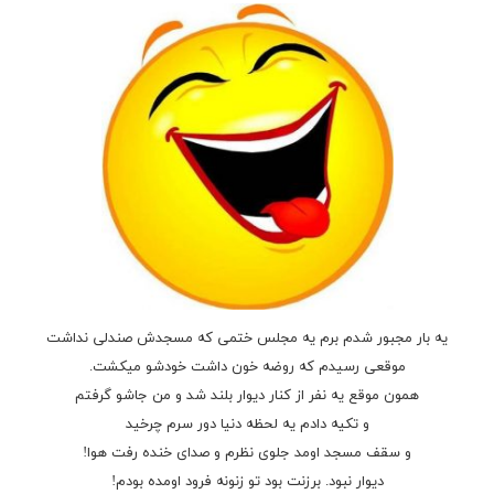
یه بار مجبور شدم برم یه مجلس ختمی که مسجدش صندلی نداشت
موقعی رسیدم که روضه خون داشت خودشو میکشت.
همون موقع یه نفر از کنار دیوار بلند شد و من جاشو گرفتم
و تکیه دادم یه لحظه دنیا دور سرم چرخید
و سقف مسجد اومد جلوی نظرم و صدای خنده رفت هوا!
دیوار نبود. برزنت بود تو زنونه فرود اومده بودم!