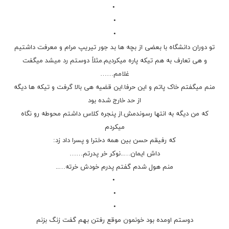
•
•
•
تو دوران دانشگاه با بعضی از بچه ها بد جور تیریپ مرام و معرفت داشتیم
و هی تعارف به هم تیکه پاره میکردیم.مثلاً دوستم رد میشد میگفت
غلامم……
منم میگفتم خاک پاتم و این حرفا.این قضیه هی بالا گرفت و تیکه ها دیگه
از حد خارج شده بود
که من دیگه به انتها رسوندمش.از پنجره کلاس داشتم محوطه رو نگاه
میکردم
که رفیقم حسن بین همه دخترا و پسرا داد زد:
داش ایمان…..نوکر خر پدرتم……
منم هول شدم گفتم پدرم خودش خرته…..
•
•
•
دوستم اومده بود خونمون موقع رفتن بهم گفت زنگ بزنم