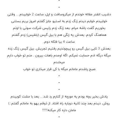
•
•
دشیب انقدر مقاله خوندم از میکروسافت و اپل، ساعت 2 خوابیدم… وقتی
خوابیدم خوابم دیدم زنگ زدم به استیو جابز گفتم امروز بریم بستنی
بخوریم گفت باشه میام. بعد زنگ زدم رئیس شرکت سونی با اونم
هماهنگ کردم. بعدش یه زنگی هم با بیل گیس (بلقیس) زدم گفتم
ساعت 4 بیا فلکه دوم.
بعدش 3 تایی بیل گیس رو پیچوندیم رفتیم تجریش. بیل گیس زنگ زده
میگه دیگه ادم حسابت نمیکم. اگه اومدم باهات بیرون . منم تو خواب دارم
میخندم
صبح پاشدم مامانم میگه با کی قرار میذاری تو خواب
•
•
•
یادش بخیر بچه بودم یه مورچه از کنارم رد شد… بعد با مشت کوبیدم
روش. دیدم بعد چند ثانیه دوباره راه افتاد. از ذوقم یهو به مامانم گفتم: اِ
مامان داره کار میکنه!!!!!
•