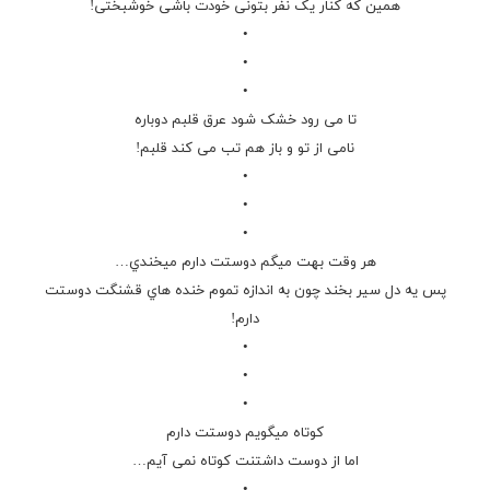
همین که کنار یک نفر بتونی خودت باشی خوشبختی!
•
•
•
تا می رود خشک شود عرق قلبم دوباره
نامی از تو و باز هم تب می کند قلبم!
•
•
•
ﻫﺮ ﻭﻗﺖ ﺑﻬﺖ ﻣﻴﮕﻢ ﺩﻭﺳﺘﺖ ﺩﺍﺭﻡ ﻣﻴﺨﻨﺪﻱ…
ﭘﺲ ﻳﻪ ﺩﻝ ﺳﻴﺮ ﺑﺨﻨﺪ ﭼﻮﻥ ﺑﻪ ﺍﻧﺪﺍﺯﻩ ﺗﻤﻮﻡ ﺧﻨﺪﻩ ﻫﺎﻱ ﻗﺸﻨﮕﺖ ﺩﻭﺳﺘﺖ
ﺩﺍﺭﻡ!
•
•
•
کوتاه میگویم
دوستت دارم
اما از دوست داشتنت کوتاه نمی آیم…