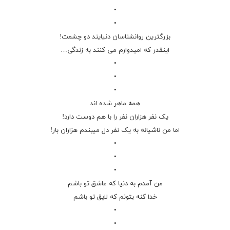
•
•
بزرگترین روانشناسان دنیایند دو چشمت!
اینقدر که امیدوارم می کنند به زندگی…
•
•
•
همه ماهر شده اند
یک نفر هزاران نفر را با هم دوست دارد!
اما من
ناشیانه
به یک نفر دل میبندم هزاران بار!
•
•
•
ﻣﻦ ﺁﻣﺪﻡ ﺑﻪ ﺩﻧﻴﺎ ﻛﻪ ﻋﺎﺷﻖ ﺗﻮ ﺑﺎﺷﻢ
ﺧﺪﺍ ﻛﻨﻪ ﺑﺘﻮﻧﻢ ﻛﻪ ﻻﻳﻖ ﺗﻮ ﺑﺎﺷﻢ
•
•