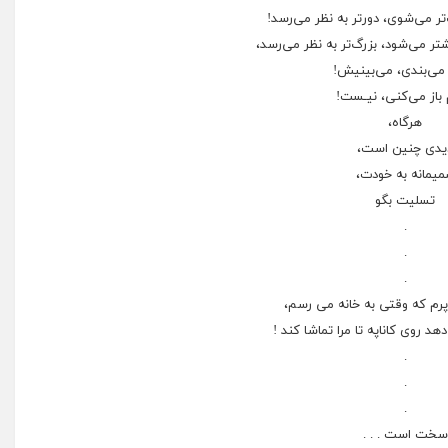
ﮏﺗﺮ ﻣﯽﺷﻮﯼ، ﺩﻭﺭﺗﺮ ﺑﻪ ﻧﻈﺮ ﻣﯽﺭﺳﺪ!
ﺸﺘﺮ
ﻣﯽﺷﻮﺩ
، ﺑﺰﺭﮒﺗﺮ ﺑﻪ ﻧﻈﺮ ﻣﯽﺭﺳﺪ،
ﯽﺑﻨﺪﯼ، ﻣﯽﺑﯿﻨﯿﺶ!
ﺑﺎﺯ ﻣﯽﮐﻨﯽ، ﻧﯿـﺴﺖ!
ﻫﺮﮔﺎﻩ،
ﯾﺪﯼ ﭼﻨﯿﻦ ﺍﺳﺖ،
ﯿﻤﺎﻧﻪ ﺑﻪ ﺧﻮﺩﺕ،
ﺗﺴﻠﯿﺖ ﺑﮕﻮ
.
.
.
 پرم که وقتی به خانه می رسم،
د روی کاناپه تا مرا تماشا کند !
.
.
.
سخت است . . .