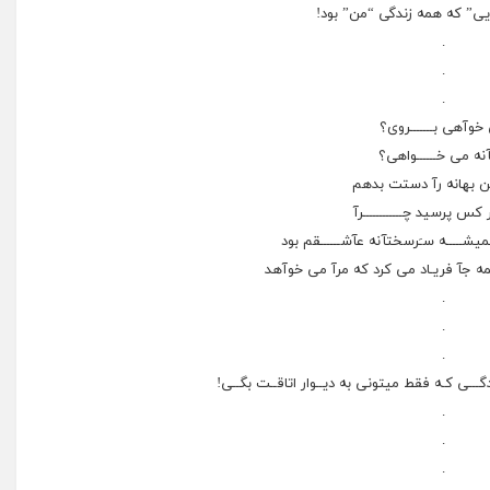
ویى” که همه زندگى “من” بود!
.
.
.
خوآهی بـــــــروی؟
آنه می خــــــواهی؟
َن بهانه رآ دستت بدهم
 کس پرسید چــــــــــــرآ
همیشـــــه سـَرسختآنه عآشــــــقم بود
مه جآ فریـاد می کرد که مرآ می خوآهد
.
.
.
ـــی کـه فقط میتونی به دیــوار اتاقــت بگــی!
.
.
.