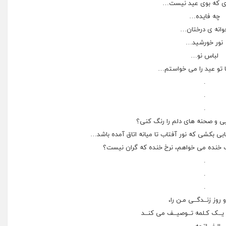
ی که بوی عید نیست…
چه فایده…
وانه ی درختان…
نور خورشید…
لباس نو…
ا تو عید را می خواستم…
.
.
.
ی ﻭ ﺻﺤﻨﻪ ﻫﺎی ﺩﻟﻢ ﺭﺍ ﺭﻧﮓ کنی؟
ﺎبی
بکشی ﻛﻪ ﻧﻮﺭ ﺁﻓﺘﺎﺏ ﺗﺎ ﻣﻴﺎﻧﻪ ﺍﺗﺎﻕ ﺁﻣﺪﻩ ﺑﺎﺷﺪ…
ﺧﻨﺪﻩ می ﺧﻮﺍﻫﻢ، ﻧﺮﺥ ﺧﻨﺪﻩ ﻛﻪ ﮔﺮﺍﻥ ﻧﻴﺴﺖ؟
.
.
.
و روز زنــدگــی مـن را،
 یــک کـلمه تــوصیــف می کنــد