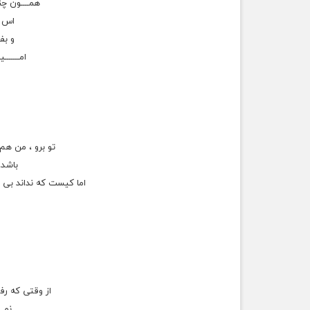
ﻫﻤــــﻮﻥ ‫‬
ﺍﺱ ﺍ
ﻭ
ﺑﻔﻬ
ﺍﻣـــــــ
تو برو ، من هم 
باشد،
اما کیست که نداند بی
از وقتی که رف
نمی