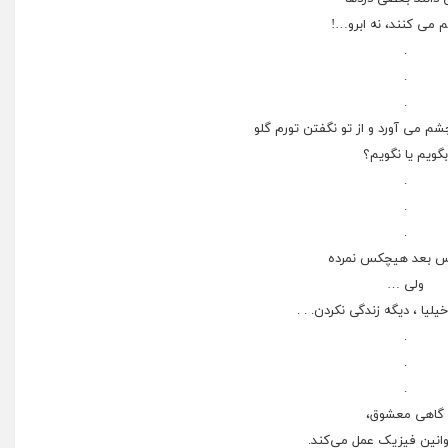
 می کنند، نه ابرو…!
.
.
.
م می آورد و از تو نگفتن تورم گلو
بگویم یا نگویم؟
.
.
.
 بعد هیچکس نمرده
ولی …
خیلیا ، دیگه زندگی نکردن. . .
.
.
.
ﮔﺎﻫﯽ ﻣﻌﺸﻮﻕ،
ﺍﻧﯿﻦ ﻓﯿﺰﯾﮏ ﻋﻤﻞ ﻣﯽﮐﻨﺪ.