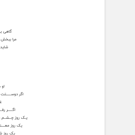
گاهی ب
مرا ببخش ب
شاید 
او 
اگر دوســـــتت 
غـ
اگـــــر رفــ
یـک روز چــشــم 
یک روز معــــنی
یک روز شک