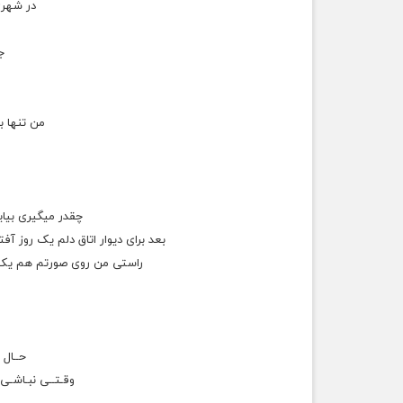
در شهر
ج
من تنها ب
ﭼﻘﺪﺭ ﻣﻴﮕﻴﺮی ﺑﻴﺎی
ﺑﻌﺪ ﺑﺮﺍی ﺩﻳﻮﺍﺭ ﺍﺗﺎﻕ ﺩﻟﻢ یک ﺭﻭﺯ
ﺁﻓﺘ
راستی ﻣﻦ ﺭﻭی ﺻﻮﺭﺗﻢ ﻫﻢ یک 
حــال 
وقـتــی نبـاشـی