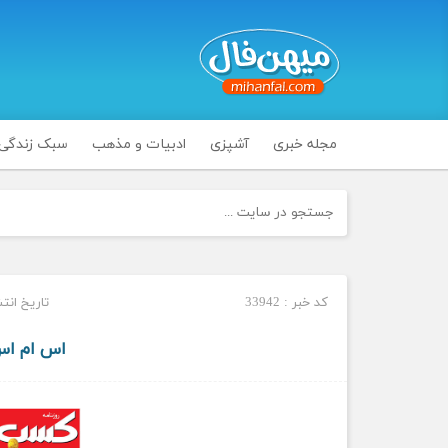
مجله خبری
آشپزی
ادبیات و مذهب
سبک زندگی
کد خبر : 33942
تاریخ انتشار : چه
اس ام اس