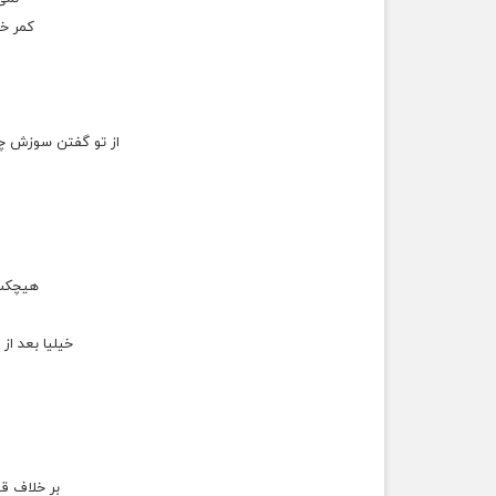
کمر خم
از تو گفتن سوزش چش
هیچکس
خیلیا بعد از 
ﺑﺮ ﺧﻼﻑ ﻗﻮ