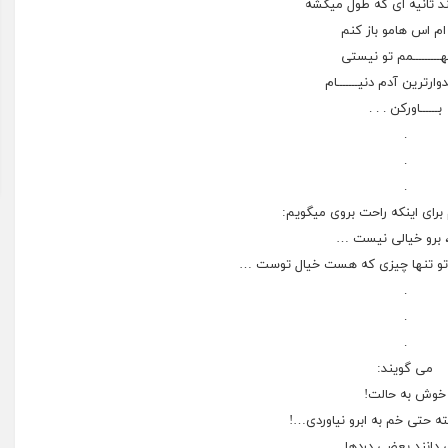
‏ﭼﻨﺪ ﺛﺎﻧﯿﻪ ﺍﯼ ﮐﻪ ﻃﻮﻝ ﻣﯿﮑﺸﻪ
ﻡ ﺍﺱ ﻫﺎﻣﻮ ﺑﺎﺯ ﮐﻨﻢ
ـــــــــﻤﻢ
ﺗﻮ ﻧﯿﺴﺘﯽ
ﯿﺪﻭﺍﺭﺗﺮﯾﻦ ﺁﺩﻡ ﺩﻧﯿـــــــﺎﻡ
ﺑــــــﺎﻭﺭﮐﻦ . . .
.
.
.
برای اینکه راحت بروی میگویم:
 برو خیالی نیست …
 تو تنها چیزی که هست خیال توست …
.
.
.
می گویند:
خوش به حالت!
ته حتی خم به ابرو نیاوردی…!
 دانند بعضی دردها