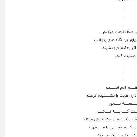
الـفـــاتحه…
.
.
.
ی صدا نگاهت میکنم…
رای این نگاه های پنهانی،
اگر بغضم فرو نشیند
صدایت کنم…
.
.
.
هـــــم آدم اســـــت
دارم هایت را نشـــــنیده گرفت
ــــصـــــه نـــــخور
ـــت گـــــریـــــه نـــــکـــــن
های یک نــفـــر عاشــقــش میکند
 کــــم محــــلی را مــــیفهمد
ــــستن را درک مــــیکند