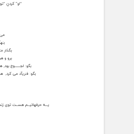
“او” کردنِ “ت
می 
بـَه
بگذار مـ
برو و هر
بگو: لجــــــوج بود, 
بگو: فـَریآد می کرد, ه
یـــه حرفهائیــم هســت توی زندگ