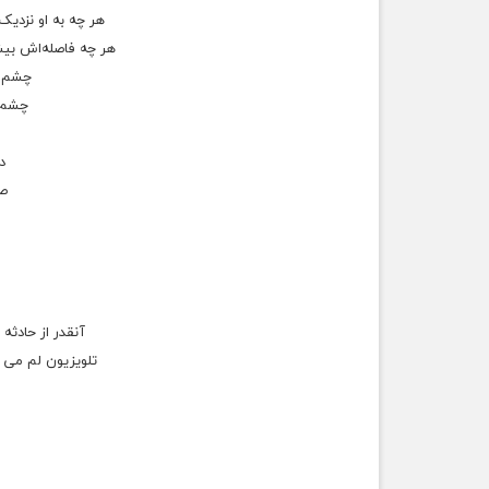
ﻫﺮ ﭼﻪ ﺑﻪ ﺍﻭ ﻧﺰﺩﯾ
ﻫﺮ ﭼﻪ ﻓﺎﺻﻠﻪﺍﺵ ﺑﯿ
ﭼﺸﻢ ﻣ
ﭼﺸﻢ 
ﺩ
ﺻﻤ
آنقدر از حادثه
تلویزیون لم می ده