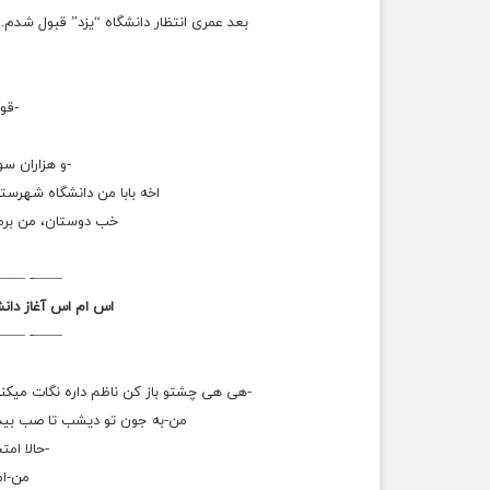
بعد عمری انتظار دانشگاه “یزد” قبول شدم
‏-ق
‏-و هزاران س
‏ اخه بابا من دانشگاه شهرستا
خب دوستان، من برم ت
——- ——-
اس ام اس آغاز دانش
——- ——-
-هی هی چشتو باز کن ناظم داره نگات میکن
من-به جون تو دیشب تا صب بیدا
-حالا امت
من-امت