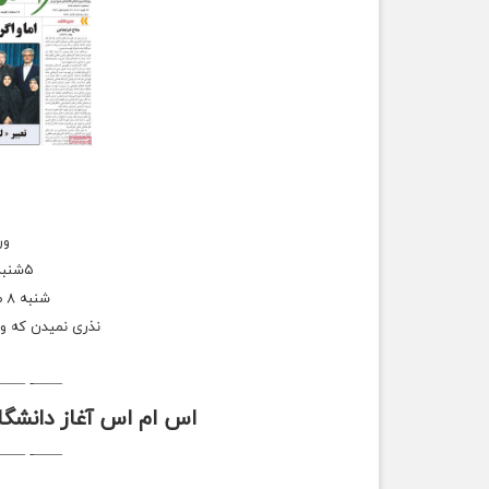
ورو
۵شنبه جواب دانشگات اومد
شنبه ۸ صبح سرکلاس حاضر نشو.
نذری نمیدن که وا
——- ——-
اس ام اس آغاز دانشگاه
——- ——-