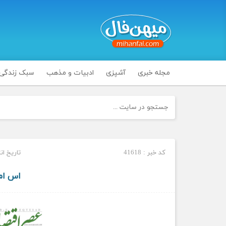
مجله خبری
آشپزی
ادبیات و مذهب
سبک زندگی
کد خبر : 41618
تاریخ انتشار : 
اس ام 