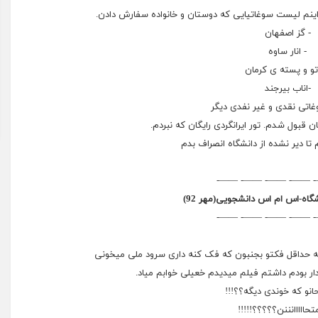
.اینم لیست سوغاتیایی که دوستان و خانواده سفارش دادن.
‏- گز اصفهان
‏- انار ساوه
وتو و پسته ی کرمان
‏-اناب بیرجند
وغاتی نقدی و غیر نفدی دیگر
ن قبول شدم. تور ایرانگردی رایگان که نبردم.
ا دیر نشده از دانشگاه انصراف بدم
——- ——- ——- ——- 
گاه-اس ام اس دانشجویی(مهر 92)
——- ——- ——- ——- 
ه حداقل فکتو بجنبون که فک کنه داری سرود ملی میخونی
ر بودم داشتم فیلم میدیدم خعیلی خوابم میاد.
حانو که خوندی دیگه؟؟!!!
حااااانننن؟؟؟؟؟!!!!!