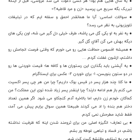
● یه سال هایی هم بود؛ هر کسی دعوت می شد عروسی، قبل از اینکه
تبریک بگه سریع می پرسید «زن و مرد قاطیه؟»
● سوالات اساسی: آیا ما همانقدر احمق و سفله ایم که در تبلیغات
تلویزیونی به نظر می رسد؟
● یه نفر به او یکی گِل می پاشه، طرف خیلی دل گیر می شه، اون یکی های
دیگه بهش می گن آقایِ گِل گیر.
● همیشه افسوس حماقت هایی رو می خورم که وقتی فرصت انجامش رو
داشتم، ازشون غفلت کردم …
● یه آپشنی باید بگذارن این رستوران ها و کافه ها؛ قیمت خوردنی ها رو
در دو ستون بنویسن، ۱- برای خوردن ۲- عکس برای ایستاگرام
● ما کلا چند هزار پسر در
فیس بوک
داریم؟ چرا من هر چی پسر اکسپت
می کنم باز هم ادامه دارند؟ چرا اینقدر پسر زیاد شده توی این مملکت؟ من
کماکان خودم زن دارم، اما بالاخره آدم کنجکاو می شود. اگر همین تعداد
دختر هم بنده را اد می کردند طبیعتا همین سوال برایم پیش می آمد،
فقط شاید مطرحش نمی کردم.
● بی تعارف؛ انگیزه اصلی من برای ثرومند شدن اینه که ظرفیت نداشته
باشم، در فساد و تباهی غوطه ور بشم.
● من یه تیتابم، وقتشه کیت کت شم.