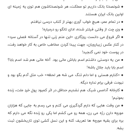
● شونصدتا بانک داریم تو مملکت، هر شونصدتاشون هم توی یه زمینه ای
اولین بانک ایران هستند.
● در تمام عمر، هیچ خواب آوری بهتر از کتاب درسی نیافتم.
● وی چت از وقتی فیلتر شده، ادای تانگو رو درمیاره!
● اگر فروغ می دانست روزگاری «این منم زنی تنها در آستانه فصلی سرد»
در کنار عکس زیبارویان، جهت پیدا کردن مخاطب خاص به کار خواهد رفت،
در پوست خود نمی گنجید!
● من یه دوستی داشتم اسم باباش مانی بود. آخه مانی هم شد اسم بابا؟
اسم بابا باید جلال باشه!
● «کنارم هستی و اما دلم تنگ می شه هر لحظه» خب مثل آدم بگو بود و
نبودت فرقی برام نداره دیگه.
● کارخانه آدامس شیک هم نشدیم حداقل در اثر کمبود پول خردِ ملت، زنده
بمونیم!
● من وقت هایی که دارم گردگیری می کنم و می رسم به جایی که هزاران
مورچه دارن رژه می رن، همه رو می کشم اما یکی رو زنده نگه می دارم که
بره برای بقیه مورچه ها تعریف کنه و این نسل کشی توی تاریخشون ثبت
بشه.