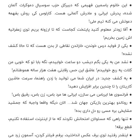
● این خانوم یاسمین فهیمی که دبیرکل حزب سوسیال دموکرات آلمان
شده، پدرش ایرانی و مادرش آلمانی هست. کارلوس کی روش بفهمه
دعوتش می کنه تیم ملی!
● آقا زودتر معلوم کنید پایتخت کجاست که تا ارزونه بریم توی زعفرانیه
اش زمین بخریم!
● یکی از فواید
درس خوندن
، خاراندن نقاطی از بدن هست که تا حالا کشف
نشده!
● نشد من به یکی بگم دیشب دو ساعت خوابیدم، نگه بابا تو که خوبی من
کلات یه ربع خوابیدم! عاشق این حس رقابتی هفت هزار ساله هموطنانم!
● یه کشف جدید: در ایران شما می توانید با زدن راهنما، سرعت ماشین
کاریتان را تا چندین برابر افزایش دهید!
● فرانسوی ها ایرباس می سازن، ایرانی ها مرد باس، زن باس، رفیق باس!
● رونالدو بهترین بازیکن جهان شد… الان دیگه واقعا واجبه که جمشید
مشایخی بره مسی رو دل داری بده!
● تنها راهی که مسئولان امتحانش نکردند که ما از اینترنت استفاده نکنیم،
قطع برقه!
● اینقدر رفتید توی برف عکس انداختید، برفم فیلتر کردن، آسمون زرد می