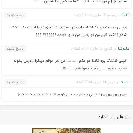
سلام عزیزم من که هستم…..شما ها کم پیدا شدین……..!
shadi
در تاریخ 15 مارس 2014 گفته :
پاسخ دهید
مرسی دستت درد نکنه!عاطفه دختر نمیبینمت کجای؟!چرا این همه ساکت
شدی؟!نکنه قبل من تو رفتی من تنها موندم؟؟؟؟؟!!!!؟؟؟
علیرضا
در تاریخ 15 مارس 2014 گفته :
پاسخ دهید
خیلی قشنگ بود کاملا موافقم ……….من هر موقع میخوام درس بخونم
خوابم میبره……..عجیب موافقم…..!!!!!!!!
sama
در تاریخ 14 مارس 2014 گفته :
پاسخ دهید
هههههههههههه خيلي با حال بود حال كردم خخخخخخخخخخخخخ خ
فال و استخاره