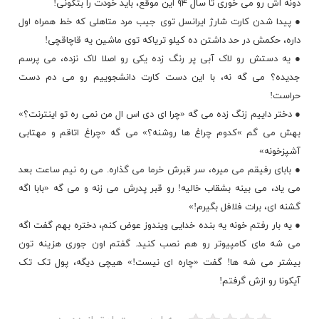
دونه اش رو می خوری تا سال ۹۴ این موقع، باید خودت را بتکونی!
● پیدا شدن کارت شارژ ایرانسل توی جیب مرد متاهلی که خط همراه اول
داره، حکمش در حد داشتن ده کیلو تریاکه توی ماشین یه قاچاقچی!
● یه دستش رو لاک آبی پر رنگ زده یکی رو اصلا لاک نزده، می پرسم
جدیده؟ می گه نه، با این دست کارت دانشجوییم رو می دم دست
حراست!
● دختر داییم زنگ زده می گه «چرا ای دی اس ال من نمی ره تو
اینترنت
؟»
بهش می گم »کدوم چراغ ها روشنه؟» می گه «چراغ اتاقم و مهتابی
آشپزخونه»
● بابای رفیقم می میره، سر قبرش خرما می گذاره. می ره نیم ساعت بعد
می یاد، می بینه بشقاب خالیه! رو قبر پدرش می زنه و می گه «بابا اگه
گشنه ای، برات فلافل بگیرم!»
● یه بار رفتم خونه یه بنده خدایی ویندوز عوض کنم، دختره بهم گفت اگه
می شه مای کامپیوتر رو هم نصب کنید. گفتم اون جوری هزینه تون
بیشتر می شه ها! گفت «چاره ای نیست!» هیچی دیگه، پول تک تک
آیکونا رو ازش گرفتم!