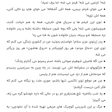
شه! نارنجی می شه! قرمز می شه؛ اما برف نمیاد!
● می خوای فیلم ببینی، همه اش آشغاله! می خوای هارد رو خالی کنی،
همه اش توپه!
● توی این فیلم ها و سریال های خارجی، همه به هم خیانت کنند،
هیچیشون نمی شه! ولی اگه بچه شون مسابقه داشته باشه و پدر خانواده
نره مسابقه شو ببینه، بنیان خانواده شون به فنا می ره!
● پدر ژپتوی عزیز سلام! خواستم بدونید من در کشوری زندگی می کنم که
توی اون «
دماغ مردم
» هر روز کوچیکتر و «دروغ هاشون» هر روز بزرگتر
می شه.
● من اگه فامیلی شوهرم صولتی باشه، اسم پسرمو می گذارم پلنگ!
● مارکوپولو در سفرنامه اش می نویسد: در راه چین به سرزمینی رسیدم
که مردمانش هم از دزد می ترسیدند، هم از پلیس.
● من هر موقع توی تاکسی تنها باشم، جوری ملت رو نیگاه می کنم که
فکر کنن دربست گرفتم!
● یه شب بالاخره؛ مُچ هندزفری ام رو در حالی که داره خودشو گره می زنه،
می گیرم!
● مرگ بر این شیرینی کوچیک های مربعی تهیه شده با آرد نخودچی؛ یه