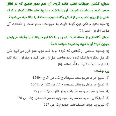
سوال: کشتن حیوانات اهلى مانند گربه، آن هم بطور فجیع که در اطاق
حبس شود و با شدت ضربات آن را بکشند و یا پرنده‌اى مانند کبوتر و کبک
اهلى را از روى غضب سر از تنش بکنند موجب صدقه یا مثلا دیه مى‌شود؟
ج: دیه ندارد و لکن این گونه اذیت به حیوانات، ظلم است و مکافات آن
عذاب اخروى است. [5]
سوال: گناهانى از جمله اذیت کردن و یا کشتن حیوانات را چگونه مى‌توان
جبران کرد؟ آیا با توبه بخشیده خواهد شد؟
ج: چنانچه شخص از گناهى که کرده توبه کند مورد عفو قرار مى‌گیرد لکن
اگر مال دیگرى را تلف کرده باید صاحب مال را راضى کند و حقّ او را اداء کند
یا از او حلالیت بگیرد، و اللّه العالم. [6]
پی نوشت:
[1] شیخ حر عاملی،وسائل‏الشیعة، ج 12، ص 5، ح 15494
[3] شیخ حر عاملی،وسائل‏الشیعة، ج11، ص521، ح 15431
[4] همان؛ مجلسی، محمد باقر، بحار الانوار، ج62، ص 15
[5] گلپایگانى، سید محمد رضا موسوى، مجمع المسائل، ج‌3، ص 278
[6] تبریزى، جواد، استفتاءات جدید ج‌2، ص 227