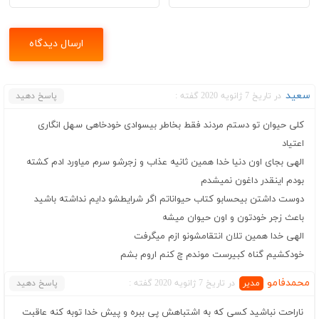
سعید
در تاریخ 7 ژانویه 2020 گفته :
پاسخ دهید
کلی حیوان تو دستم مردند فقط بخاطر بیسوادی خودخاهی سهل انگاری
اعتیاد
الهی بجای اون دنیا خدا همین ثانیه عذاب و زجرشو سرم میاورد ادم کشته
بودم اینقدر داغون نمیشدم
دوست داشتن بیحسابو کتاب حیواناتم اگر شرایطشو دایم نداشته باشید
باعث زجر خودتون و اون حیوان میشه
الهی خدا همین تلان انتقامشونو ازم میگرفت
خودکشیم گناه کبیرست موندم چ کنم اروم بشم
محمدفامو
در تاریخ 7 ژانویه 2020 گفته :
پاسخ دهید
ناراحت نباشید کسی که به اشتباهش پی ببره و پیش خدا توبه کنه عاقبت