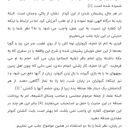
شمرده شده است. [1]
در هر حال، پشیمان شدن از این کردار نشان از پاکی وجدان است. البته
باید به درگاه الهی توبه نموده و از او طلب آمرزش کرد. اما در ارتباط با اینکه
آیا کفاره ای نسبت به این عمل، واجب می شود یا نه؟ نظر شما را به
حدیثی در این باره جلب می‌نماییم:
فردی به نام ابا حمزه، کبوتران نوه اش را از روی غضب سر می برد و گویا
بعدها از این عمل خویش پشیمان شده و شرح این واقعه را در سفری که به
مکه داشته برای امام باقر (علیه السلام) بیان می کند. امام به او می
فرمایند: “اى ابا حمزه، کار زشتی انجام دادی، نمی دانى که چون اهل زمین
بچه‏هاى ما را به بازى گیرند، با بال زدن کبوتر، زیان از آنها دفع می شود و (
نیز اینکه) کبوتران در پایان شب، (ما را) به نماز آگاهى دهند. از هر
کدامشان یک دینار طلا صدقه بده زیرا از روی خشم آنها را کشتى.” [3]
البته علما، از جمله مرحوم مجلسی و صاحب وسائل الشیعه، امر به پرداخت
صدقه در این حدیث را حمل بر استحباب می‌نمایند. [4] بنابر این هر چند در
این موضوع، کفاره ای واجب نمی باشد، اما بهتر است بابت کشتن کبوتر
مقداری صدقه دهید.
در پایان، نظر شما را به دو استفتاء در همین موضوع جلب می نماییم: