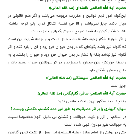
پاسخ مراجع عظام تقلید نسبت به این سۆال، چنین است:
حضرت آیة الله العظمی خامنه‌ای (مد ظله العالی):
این‌گونه امور تابع قوانین و مقررات مربوطه مى‌باشد و اگر منع قانونى در
میان باشد جایز نمى‌باشد و الا فى نفسه اشکال ندارد ولی توجه داشته
باشید شکار کردن به قصد تفریح و خوش‌گذرانی جایز نیست.
و اگر شرایط شکار وجود داشته باشد حلال است و از جمله شرایط این است
که گلوله تیز باشد بگونه‌اى‌ که در بدن حیوان فرو رود و آن را پاره کند و اگر
گلوله تیز نباشد بلکه با فشار در بدن حیوان فرو رود و حیوان را بکشد یا به
واسطه حرارتش بدن حیوان را بسوزاند و در اثر سوزاندن حیوان بمیرد پاک و
حلال بودنش اشکال دارد.
حضرت آیة الله العظمی سیستانی (مد ظله العالی):
جایز است.
حضرت آیة الله العظمی صافی گلپایگانی (مد ظله العالی):
چنانچه صید مذکور لهوی نباشد مانعی ندارد.
سوال: کبوتری را بر اثر عصبانیت به طور غیر عمد کشتم، حکمش چیست؟
در اسلام، از آزار و اذیت حیوانات و کشتن بی دلیل آنها( مخصوصا نسبت
به حیوانات غیر موذی)، نهی شده است.
حتی در روایتی از امام صادق (علیه السلام)، این عمل، از زشت ترین گناهان