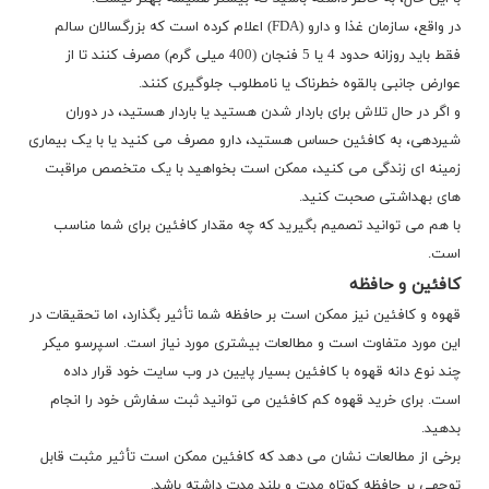
در واقع، سازمان غذا و دارو (FDA) اعلام کرده است که بزرگسالان سالم
فقط باید روزانه حدود 4 یا 5 فنجان (400 میلی گرم) مصرف کنند تا از
عوارض جانبی بالقوه خطرناک یا نامطلوب جلوگیری کنند.
و اگر در حال تلاش برای باردار شدن هستید یا باردار هستید، در دوران
شیردهی، به کافئین حساس هستید، دارو مصرف می کنید یا با یک بیماری
زمینه ای زندگی می کنید، ممکن است بخواهید با یک متخصص مراقبت
های بهداشتی صحبت کنید.
با هم می توانید تصمیم بگیرید که چه مقدار کافئین برای شما مناسب
است.
کافئین و حافظه
قهوه و کافئین نیز ممکن است بر حافظه شما تأثیر بگذارد، اما تحقیقات در
این مورد متفاوت است و مطالعات بیشتری مورد نیاز است. اسپرسو میکر
چند نوع دانه قهوه با کافئین بسیار پایین در وب سایت خود قرار داده
است. برای
خرید قهوه
کم کافئین می توانید ثبت سفارش خود را انجام
بدهید.
برخی از مطالعات نشان می دهد که کافئین ممکن است تأثیر مثبت قابل
توجهی بر حافظه کوتاه مدت و بلند مدت داشته باشد.