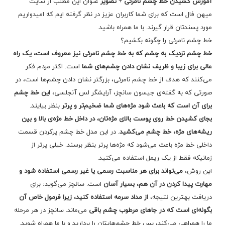
آموزش کشیدن خط چشم نامرئی + تصویر
عنوان این مطلب از سایت
میهن فال است که برای شما کاربران عزیز در نظر گرفته ایم که امیدواریم
مورد پسندتان قرار گیرند. با ما همراه باشید.
خط چشم نامرئی را چگونه بکشیم؟
خط چشم نزدیک به چشم که به خط چشم نامرئی نیز معروف است، یک راه
عالی برای زیبا و ظریف نشان دادن چشم‌های شما
است. اکثر مردم فکر
می‌کنند که هدف از خط چشم نامرئی، بزرگتر نشان دادن چشم‌ها است، در
صورتی که به گفته‌ی جیسون سانچز، آرایشگر لس آنجلسی،
این خط چشم
برای آن است که باعث شود مژه‌های شما ضخیم‌تر و پرتر
بنظر بیایند.
بجای کشیدن خط روی پوست بالای مژه‌تان، در داخل خط مژه‌ی بالا و بین
ریشه‌های مژه، خط چشم می‌کشید
. در این مدل خط چشم پرکردن قسمت
داخلی خط مژه باعث می‌شود که مژه‌ها پرتر بنظر برسند. خیلی پرتر از
زمانیکه فقط از یک ریمل استفاده می‌کنید.
این روش،
می‌تواند برای هر مناسبت رسمی یا غیر رسمی استفاده شود و
مهارت پیدا کردن در آن هم، بسیار آسان
است. سانچز می‌گوید: برای
دریافت بهترین نتیجه،
از مداد سرمه استفاده کنید، زیرا فرمول خاص آن
بگونه‌ای است که در جاهای مرطوب چشم باقی
می‌ماند. سانچز در هر مرحله
ما را همراهی می‌کند، پس خط چشم‌هایتان را بردارید و با ما همراه شوید.