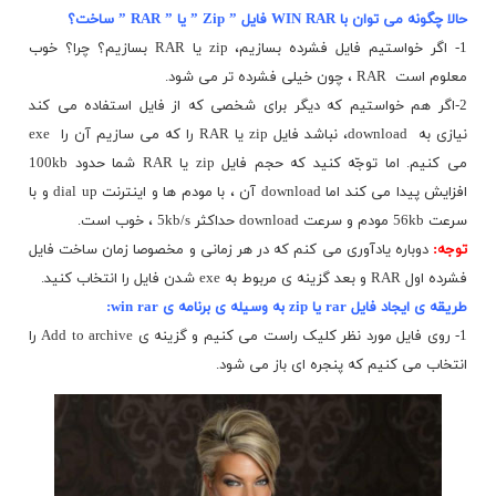
حالا چگونه می توان با WIN RAR فایل ” Zip ” یا ” RAR ” ساخت؟
1- اگر خواستیم فایل فشرده بسازیم، zip یا RAR بسازیم؟ چرا؟ خوب
معلوم است RAR ، چون خیلی فشرده تر می شود.
2-اگر هم خواستیم که دیگر برای شخصی که از فایل استفاده می کند
نیازی به download، نباشد فایل zip یا RAR را که می سازیم آن را exe
می کنیم. اما توجّه
کنید
که حجم فایل zip یا RAR شما حدود 100kb
افزایش پیدا می کند اما download آن ، با مودم ها و اینترنت dial up و با
سرعت 56kb مودم و سرعت download حداکثر 5kb/s ، خوب است.
توجه:
دوباره یادآوری می کنم که در هر زمانی و مخصوصا زمان ساخت فایل
فشرده اول RAR و بعد گزینه ی مربوط به exe شدن فایل را انتخاب کنید.
طریقه ی ایجاد فایل rar یا zip به وسیله ی برنامه ی win rar:
1- روی فایل مورد نظر کلیک راست می کنیم و گزینه ی Add to archive را
انتخاب می کنیم که پنجره ای باز می شود.