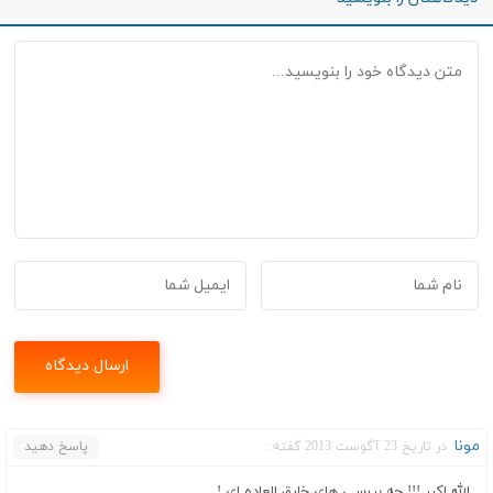
مونا
در تاریخ 23 آگوست 2013 گفته :
پاسخ دهید
الله اکبر !!! چه بررسی های خارق العاده ای !