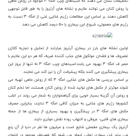
تحقیقات نشان می دهند که اسیدهای چرب امگا- ۳ موجود در روغن ماهی
یا روغن کتان می توانند علایم و نشانه های آرتروز را به طور قابل توجهی
کاهش دهند. بر اساس این مطالعات رژیم غذایی غنی از امگا- ۳ نسبت به
رژیم های معمولی، شیوع این بیماری را ۵۰ درصد کاهش می دهد.
اولین نشانه های بارز در بیماری آرتروز عبارتند از تحلیل و تجزیه کلاژن
غضروف ها و فقدان مولکول های جذب کننده ضربه، که هر دو این علایم با
مصر ف امگا- ۳ بهبود می یابند.اسیدهای چرب امگا- ۳ نه تنها از بروز این
بیماری پیشگیری می کنند بلکه پیشرفت آن را نیز کند می نمایند.
بر اساس بررسی ها مکمل های غذایی امگا- ۳ که از روغن ماهی تهیه می
شوند موثرتر از مکمل های تولید شده از روغن کتان هستند، اما تخم کتان
و روغن آن گزینه بسیار خوبی برای گیاهخواران به شمار می روند. در اغلب
کشورها رژیم های غذایی به میزان کافی امگا- ۳ ندارند، بنابراین مصرف
مکمل های امگا- ۳ در پیشگیری و بهبود بسیاری از بیماری ها از جمله
بیماری های قلبی- عروقی و التهاب روده نقش موثری دارند.
آرتروز یک بیماری مفصلی شایع است و میلیون ها نفر در دنیا از آن رنج
می برند. این بیماری زمانی ایجاد می شود که غضروف موجود در انتهای